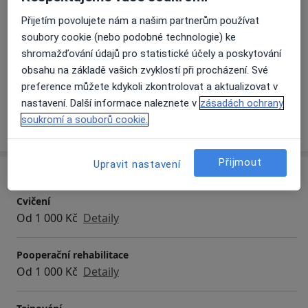
inkontinenci, mají obtíže pohybového aparátu v
Hlavní léčená onemocnění
Přijetím povolujete nám a našim partnerům používat
těhotenství, po porodu nebo se snaží otěhotnět.
soubory cookie (nebo podobné technologie) ke
Asymetrie těla
Bolesti achilovy šlachy
Využívám metody Ludmily Mojžíšové, dynamické
shromažďování údajů pro statistické účely a poskytování
Poruchy svalového napětí
Vadné držení těla
neuromuskulární stabilizace a dalších technik
obsahu na základě vašich zvyklostí při procházení. Své
a11y_sr_more_disease
Zranění pohybového ústrojí
+20
zaměřených na pánevní dno. Pomoci vám mohu také s
preference můžete kdykoli zkontrolovat a aktualizovat v
pooperačními a poúrazovými stavy, kompenzací
nastavení. Další informace naleznete v
zásadách ochrany
sportovní nebo pracovní zátěže.
soukromí a souborů cookie.
Více
o zkušenostech
Přijmout
Upravit nastavení
Služby a ceník služeb
Cvičení
Od 1 000 Kč
Detaily
Pooperační rehabilitace
Od 1 000 Kč
Detaily