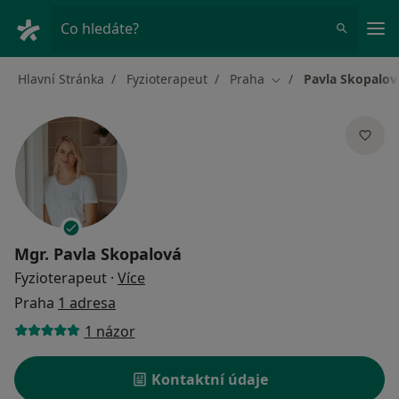
Hla
Co hledáte?
Hlavní Stránka
Fyzioterapeut
Praha
Pavla Skopalov
Změna města
Mgr.
Pavla Skopalová
o specializacích
Fyzioterapeut
·
Více
Praha
1 adresa
1 názor
Kontaktní údaje