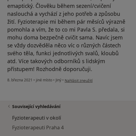
emaptický. Člověku během sezení/cvičení
naslouchá a vychází z jeho potřeb a způsobu
žití. Fyzioterapie mi během pár měsíců výrazně
pomohla a vím, že to co mi Pavla S. předala, si
mohu doma bezpečně cvičit sama. Navíc jsem
se vždy dozvěděla něco víc o různých částech
svého těla, funkci jednotlivých svalů, kloubů
atd. Více takových odborníků s lidským
přístupem! Rozhodně doporučuji.
podle názoru uživatele Kristýna H.
8. března 2021
•
jiné místo
•
Jiný
•
Nahlásit zneužití
Související vyhledávání
Fyzioterapeuti v okolí
Fyzioterapeuti Praha 4