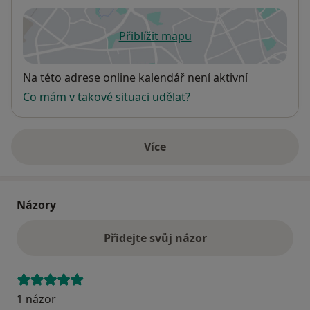
Přiblížit mapu
se otevře v nové záložce
Dostupnost
Na této adrese online kalendář není aktivní
Co mám v takové situaci udělat?
Více
o adrese
Názory
Přidejte svůj názor
1 názor