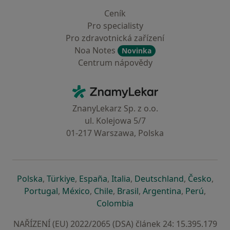
Ceník
Pro specialisty
Pro zdravotnická zařízení
Noa Notes
Novinka
Centrum nápovědy
Kontakt
ZnamyLekar - Hlavní stránka
ZnanyLekarz Sp. z o.o.
ul. Kolejowa 5/7
01-217 Warszawa, Polska
se otevře v nové záložce
se otevře v nové záložce
se otevře v nové záložce
se otevře v nové záložce
se otevře v 
se o
Polska
,
Türkiye
,
España
,
Italia
,
Deutschland
,
Česko
,
se otevře v nové záložce
se otevře v nové záložce
se otevře v nové záložce
se otevře v nové záložc
se otevře v 
se ote
Portugal
,
México
,
Chile
,
Brasil
,
Argentina
,
Perú
,
se otevře v nové záložce
Colombia
NAŘÍZENÍ (EU) 2022/2065 (DSA) článek 24: 15.395.179