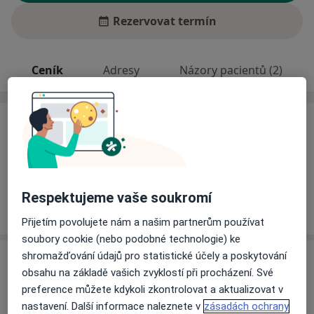
Rezervovat termín
Ceník
Adresy
Názory pacientů (2)
Ceník
Informace o službách a cenách nejsou k dispozici
Tento specialista ještě nepřidával žádné informace o
svých službách.
Respektujeme vaše soukromí
Přijetím povolujete nám a našim partnerům používat
soubory cookie (nebo podobné technologie) ke
shromažďování údajů pro statistické účely a poskytování
Adresa
obsahu na základě vašich zvyklostí při procházení. Své
preference můžete kdykoli zkontrolovat a aktualizovat v
Sam. ordinace PL - stomatologa
nastavení. Další informace naleznete v
zásadách ochrany
Čelakovského 116,
Chrudim
53701