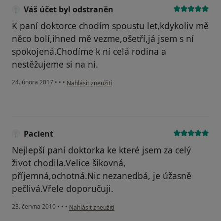
Váš účet byl odstraněn
K paní doktorce chodím spoustu let,kdykoliv mě
něco bolí,ihned mě vezme,ošetří,já jsem s ní
spokojená.Chodíme k ní celá rodina a
nestěžujeme si na ni.
podle názoru uživatele Váš účet byl odstraněn
24. února 2017
•
•
•
Nahlásit zneužití
Pacient
Nejlepší paní doktorka ke které jsem za celý
život chodila.Velice šikovná,
příjemná,ochotná.Nic nezanedbá, je úžasně
pečlivá.Vřele doporučuji.
podle názoru uživatele Pacient
23. června 2010
•
•
•
Nahlásit zneužití