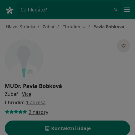
Hla
Co hledáte?
Hlavní Stránka
Zubař
Chrudim
Pavla Bobková
Změna města
MUDr.
Pavla Bobková
o specializacích
Zubař
·
Více
Chrudim
1 adresa
2 názory
Kontaktní údaje