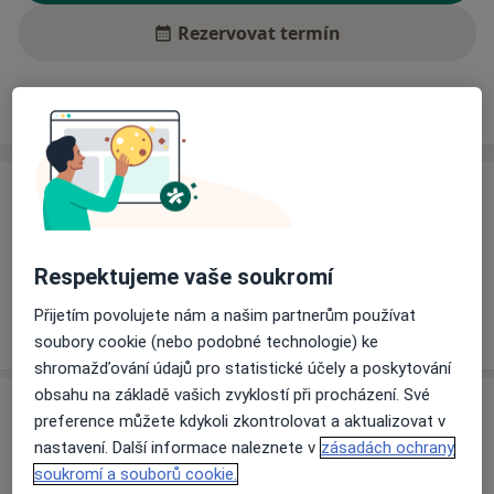
Rezervovat termín
Ceník
Adresy
Názory pacientů (6)
Ceník
Informace o službách a cenách nejsou k dispozici
Tento specialista ještě nepřidával žádné informace o
Respektujeme vaše soukromí
svých službách.
Přijetím povolujete nám a našim partnerům používat
soubory cookie (nebo podobné technologie) ke
shromažďování údajů pro statistické účely a poskytování
obsahu na základě vašich zvyklostí při procházení. Své
Adresa
preference můžete kdykoli zkontrolovat a aktualizovat v
nastavení. Další informace naleznete v
zásadách ochrany
Psychiatrická ambulance
soukromí a souborů cookie.
nábřeží J. Seitze 131/III,
Sušice
34201