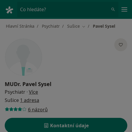
Hla
Co hledáte?
Hlavní Stránka
Psychiatr
Sušice
Pavel Sysel
Změna města
MUDr.
Pavel Sysel
o specializacích
Psychiatr
·
Více
Sušice
1 adresa
6 názorů
Kontaktní údaje