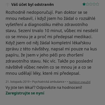
Váš účet byl odstraněn
Rozhodně nedoporučují. Pan doktor se se
mnou nebavil, i když jsem ho žádal o rozsáhlé
vyšetření a diagnostiku mého zdravotního
stavu. Sezení trvalo 10 minut, vůbec mi nesdelil
co se mnou je a proč mi předepsal medikaci.
Když jsem od něj žádal kompletní lékařskou
zprávu z této návštěvy, napsal mi pouze na kus
papíru, že jsem v jeho péči pro zhoršení
zdravotního stavu. Nic víc. Takže po poslední
návštěvě vůbec nevím co se mnou je a co se
mnou udělají léky, které mi předepsal.
podle názoru uživatele Váš 
21. listopadu 2019
•
Psychiatrická ambulance
•
•
Nahlásit zneužití
Vy jste ten lékař? Odpovězte na hodnocení!
Zaregistrujte se nyní