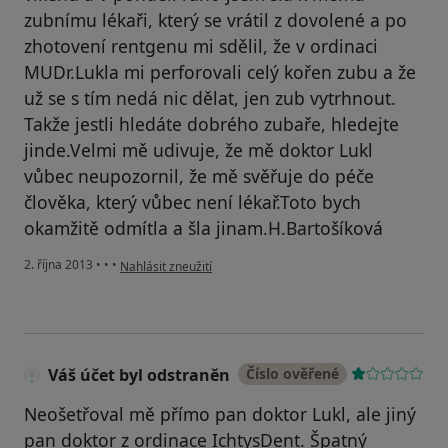
zubnímu lékaři, který se vrátil z dovolené a po
zhotovení rentgenu mi sdělil, že v ordinaci
MUDr.Lukla mi perforovali celý kořen zubu a že
už se s tím nedá nic dělat, jen zub vytrhnout.
Takže jestli hledáte dobrého zubaře, hledejte
jinde.Velmi mě udivuje, že mě doktor Lukl
vůbec neupozornil, že mě svěřuje do péče
člověka, který vůbec není lékař.Toto bych
okamžitě odmítla a šla jinam.H.Bartošíková
podle názoru uživatele Váš účet byl odstraněn
2. října 2013
•
•
•
Nahlásit zneužití
Váš účet byl odstraněn
Číslo ověřené
Neošetřoval mě přímo pan doktor Lukl, ale jiný
pan doktor z ordinace IchtysDent. Špatný