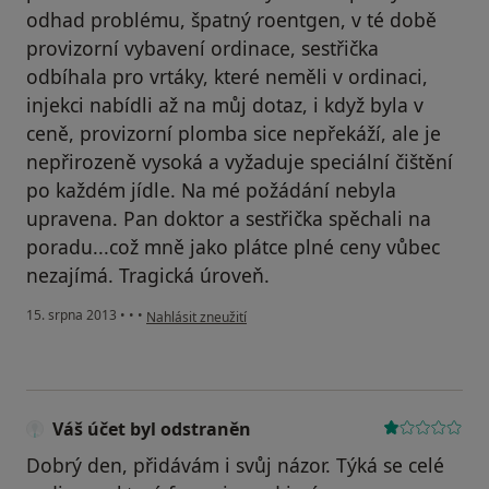
odhad problému, špatný roentgen, v té době
provizorní vybavení ordinace, sestřička
odbíhala pro vrtáky, které neměli v ordinaci,
injekci nabídli až na můj dotaz, i když byla v
ceně, provizorní plomba sice nepřekáží, ale je
nepřirozeně vysoká a vyžaduje speciální čištění
po každém jídle. Na mé požádání nebyla
upravena. Pan doktor a sestřička spěchali na
poradu...což mně jako plátce plné ceny vůbec
nezajímá. Tragická úroveň.
podle názoru uživatele Váš účet byl odstraněn
15. srpna 2013
•
•
•
Nahlásit zneužití
Váš účet byl odstraněn
Dobrý den, přidávám i svůj názor. Týká se celé