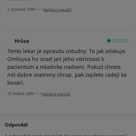
podle názoru uživatele Pacient
2. prosince 2009
•
•
•
Nahlásit zneužití
Hrůza
H
Tento lekar je opravdu ostudny. To jak otiskuje.
Omlouva ho snad jen jeho vstricnost k
pacientum a mladicke nadseni. Pokud chcete
mit dobre osetreny chrup, pak zajdete radeji ke
kovari.
podle názoru uživatele Hrůza
15. května 2009
•
•
•
Nahlásit zneužití
Odpovědi