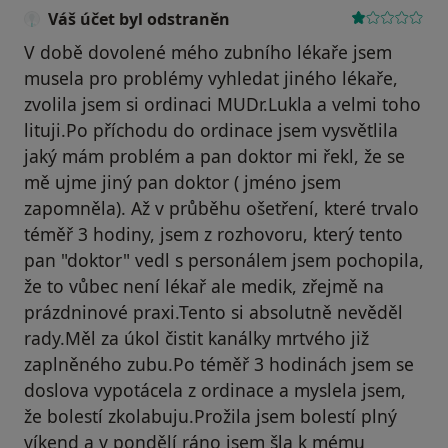
Váš účet byl odstraněn
V době dovolené mého zubního lékaře jsem
musela pro problémy vyhledat jiného lékaře,
zvolila jsem si ordinaci MUDr.Lukla a velmi toho
lituji.Po příchodu do ordinace jsem vysvětlila
jaký mám problém a pan doktor mi řekl, že se
mě ujme jiný pan doktor ( jméno jsem
zapomněla). Až v průběhu ošetření, které trvalo
téměř 3 hodiny, jsem z rozhovoru, který tento
pan "doktor" vedl s personálem jsem pochopila,
že to vůbec není lékař ale medik, zřejmě na
prázdninové praxi.Tento si absolutně nevěděl
rady.Měl za úkol čistit kanálky mrtvého již
zaplněného zubu.Po téměř 3 hodinách jsem se
doslova vypotácela z ordinace a myslela jsem,
že bolestí zkolabuju.Prožila jsem bolestí plný
víkend a v pondělí ráno jsem šla k mému