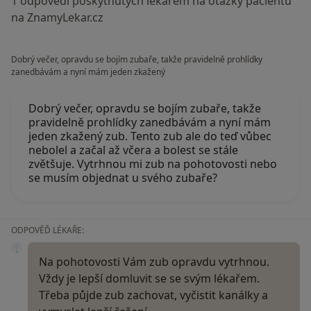
1 odpovědí poskytnutých lékařem na otázky pacientů
na ZnamyLekar.cz
Dobrý večer, opravdu se bojím zubaře, takže pravidelně prohlídky
zanedbávám a nyní mám jeden zkažený
Dobrý večer, opravdu se bojím zubaře, takže
pravidelně prohlídky zanedbávám a nyní mám
jeden zkažený zub. Tento zub ale do teď vůbec
nebolel a začal až včera a bolest se stále
zvětšuje. Vytrhnou mi zub na pohotovosti nebo
se musím objednat u svého zubaře?
ODPOVĚĎ LÉKAŘE:
Na pohotovosti Vám zub opravdu vytrhnou.
Vždy je lepší domluvit se se svým lékařem.
Třeba půjde zub zachovat, vyčistit kanálky a