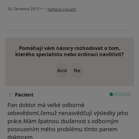
podle názoru uživatele Váš účet byl odstraněn
20. července 2013
•
•
•
Nahlásit zneužití
Pomáhají vám názory rozhodovat o tom,
kterého specialistu nebo ordinaci navštívit?
Ano
Ne
Pacient
Pan doktor má velké odborné
sebevědomí,čemuž nenasvědčují výsledky jeho
práce.Mám špatnou zkušenost s odborným
posouzením mého problému tímto panem
doktorem.