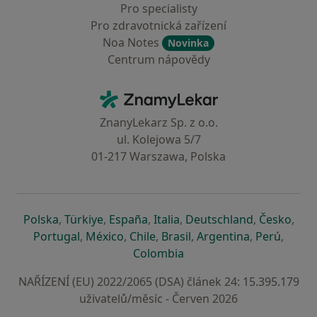
Pro specialisty
Pro zdravotnická zařízení
Noa Notes
Novinka
Centrum nápovědy
Kontakt
ZnamyLekar - Hlavní stránka
ZnanyLekarz Sp. z o.o.
ul. Kolejowa 5/7
01-217 Warszawa, Polska
se otevře v nové záložce
se otevře v nové záložce
se otevře v nové záložce
se otevře v nové záložce
se otevře v 
se o
Polska
,
Türkiye
,
España
,
Italia
,
Deutschland
,
Česko
,
se otevře v nové záložce
se otevře v nové záložce
se otevře v nové záložce
se otevře v nové záložc
se otevře v 
se ote
Portugal
,
México
,
Chile
,
Brasil
,
Argentina
,
Perú
,
se otevře v nové záložce
Colombia
NAŘÍZENÍ (EU) 2022/2065 (DSA) článek 24: 15.395.179
uživatelů/měsíc - Červen 2026