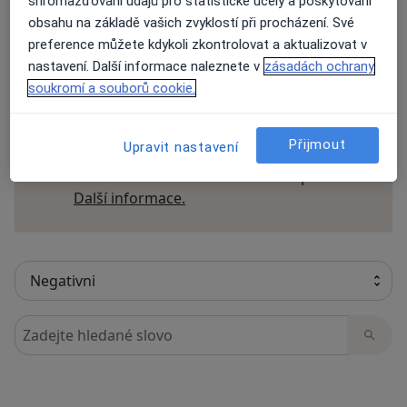
shromažďování údajů pro statistické účely a poskytování
obsahu na základě vašich zvyklostí při procházení. Své
preference můžete kdykoli zkontrolovat a aktualizovat v
nastavení. Další informace naleznete v
zásadách ochrany
33 názorů
soukromí a souborů cookie.
Recenze pacientů jsou pro nás důležité.
Přijmout
Upravit nastavení
Specialisté nemají možnost zaplatit za
odstranění nebo změnu recenze pacienta.
Další informace o názorech
Další informace.
Hledejte v názorech