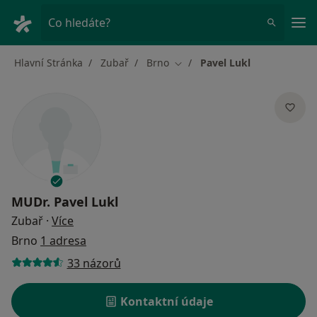
Hla
Co hledáte?
Hlavní Stránka
Zubař
Brno
Pavel Lukl
Změna města
MUDr.
Pavel Lukl
o specializacích
Zubař
·
Více
Brno
1 adresa
33 názorů
Kontaktní údaje