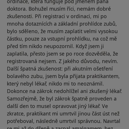
ordinace, která funguje pod jménem pana
doktora. Bohužel musím říci, nemám dobré
zkušenosti. Při registraci v ordinaci, mi po
mnoha dotaznících a základní prohlídce zubů,
bylo sděleno, že musím zaplatit velmi vysokou
částku, pouze za vstupní prohlídku, na což mě
před tím nikdo neupozornil. Když jsem ji
zaplatila, přesto jsem se po roce dozvěděla, že
registrovaná nejsem. Z jakého důvodu, nevím.
Další špatná zkušenost: při akutním ošetření
bolavého zubu, jsem byla přijata praktikantem,
který nebyl lékař, nikdo mi to neoznámil.
Dokonce na zákrok nedohlížel ani zkušený lékař.
Samozřejmě, že byl zákrok špatně proveden a
další den to musel opravovat jiný lékař. Ve
zkratce, praktikant mi umrtvil jinou část úst než
potřeboval, následně umrtvil správnou. Navrtal
se mi až do dřeně a zacpal amalgamem, bez