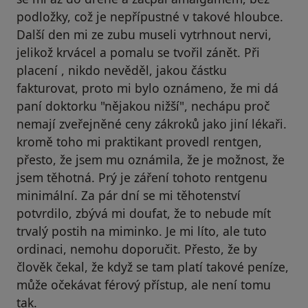
podložky, což je nepřípustné v takové hloubce.
Další den mi ze zubu museli vytrhnout nervi,
jelikož krvácel a pomalu se tvořil zánět. Při
placení , nikdo nevěděl, jakou částku
fakturovat, proto mi bylo oznámeno, že mi dá
paní doktorku "nějakou nižší", nechápu proč
nemají zveřejněné ceny zákroků jako jiní lékaři.
kromě toho mi praktikant provedl rentgen,
přesto, že jsem mu oznámila, že je možnost, že
jsem těhotná. Prý je záření tohoto rentgenu
minimální. Za pár dní se mi těhotenství
potvrdilo, zbývá mi doufat, že to nebude mít
trvalý postih na miminko. Je mi líto, ale tuto
ordinaci, nemohu doporučit. Přesto, že by
člověk čekal, že když se tam platí takové peníze,
může očekávat férový přístup, ale není tomu
tak.