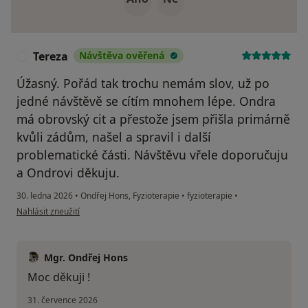
Tereza
Návštěva ověřená
T
Úžasný. Pořád tak trochu nemám slov, už po
jedné návštěvě se cítím mnohem lépe. Ondra
má obrovský cit a přestože jsem přišla primárně
kvůli zádům, našel a spravil i další
problematické části. Návštěvu vřele doporučuju
a Ondrovi děkuju.
30. ledna 2026
•
Ondřej Hons, Fyzioterapie
•
fyzioterapie
•
podle názoru uživatele Tereza
Nahlásit zneužití
Mgr. Ondřej Hons
Moc děkuji !
31. července 2026