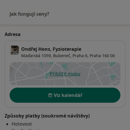
Jak fungují ceny?
Adresa
Ondřej Hons, Fyzioterapie
Maďarská 1059, Bubeneč,
Praha 6
,
Praha
160 00
Přiblížit mapu
se otevře v nové záložce
Dostupnost
Viz kalendář
Způsoby platby (soukromé návštěvy)
Hotovost