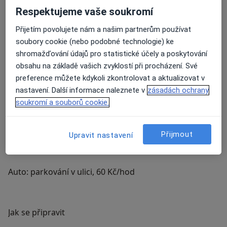
Respektujeme vaše soukromí
Maďarská 1059/3, Praha 6 – Dejvice
Přijetím povolujete nám a našim partnerům používat
Ordinace je v rodinném domě porostlém psím vínem.
soubory cookie (nebo podobné technologie) ke
U branky je zvonek „Fyzioterapie“. Můžete zazvonit,
shromažďování údajů pro statistické účely a poskytování
nebo projít spodem doprava kolem schodů až do
obsahu na základě vašich zvyklostí při procházení. Své
čekárny.
preference můžete kdykoli zkontrolovat a aktualizovat v
nastavení. Další informace naleznete v
zásadách ochrany
soukromí a souborů cookie.
Doprava:
Tramvaj: Zelená
Přijmout
Upravit nastavení
Metro: Vítězné náměstí
Auto: parkování v ulici, 60 Kč/hod
Jak se připravit