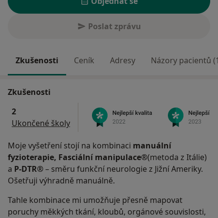
Objednat se
Poslat zprávu
Zkušenosti
Ceník
Adresy
Názory pacientů (
Zkušenosti
2
Ukončené školy
Moje vyšetření stojí na kombinaci
manuální
fyzioterapie, Fasciální manipulace®
(metoda z Itálie)
a
P-DTR®
– směru funkční neurologie z Jižní Ameriky.
Ošetřuji výhradně manuálně.
Tahle kombinace mi umožňuje přesně mapovat
poruchy měkkých tkání, kloubů, orgánové souvislosti,