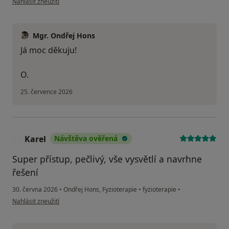
Nahlásit zneužití
Mgr. Ondřej Hons
Já moc děkuju!
O.
25. července 2026
Karel
Návštěva ověřená
K
Super přístup, pečlivý, vše vysvětlí a navrhne
řešení
30. června 2026
•
Ondřej Hons, Fyzioterapie
•
fyzioterapie
•
podle názoru uživatele Karel
Nahlásit zneužití