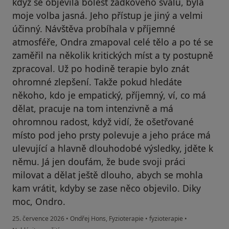
když se objevila bolest zadkového svalu, byla
moje volba jasná. Jeho přístup je jiný a velmi
účinný. Návštěva probíhala v příjemné
atmosféře, Ondra zmapoval celé tělo a po té se
zaměřil na několik kritických míst a ty postupně
zpracoval. Už po hodině terapie bylo znát
ohromné zlepšení. Takže pokud hledáte
někoho, kdo je empatický, příjemný, ví, co má
dělat, pracuje na tom intenzivně a má
ohromnou radost, když vidí, že ošetřované
místo pod jeho prsty polevuje a jeho práce má
ulevující a hlavně dlouhodobé výsledky, jděte k
němu. Já jen doufám, že bude svoji práci
milovat a dělat ještě dlouho, abych se mohla
kam vrátit, kdyby se zase něco objevilo. Diky
moc, Ondro.
25. července 2026
•
Ondřej Hons, Fyzioterapie
•
fyzioterapie
•
podle názoru uživatele Lucie