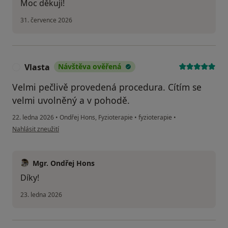
Moc děkuji!
31. července 2026
Vlasta
Návštěva ověřená
V
Velmi pečlivě provedená procedura. Cítím se
velmi uvolněný a v pohodě.
22. ledna 2026
•
Ondřej Hons, Fyzioterapie
•
fyzioterapie
•
podle názoru uživatele Vlasta
Nahlásit zneužití
Mgr. Ondřej Hons
Díky!
23. ledna 2026