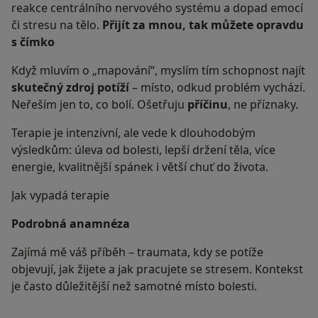
reakce centrálního nervového systému a dopad emocí
či stresu na tělo.
Přijít za mnou, tak můžete opravdu
s čímko
Když mluvím o „mapování“, myslím tím schopnost najít
skutečný zdroj potíží
– místo, odkud problém vychází.
Neřeším jen to, co bolí. Ošetřuju
příčinu
, ne příznaky.
Terapie je intenzivní, ale vede k dlouhodobým
výsledkům: úleva od bolesti, lepší držení těla, více
energie, kvalitnější spánek i větší chuť do života.
Jak vypadá terapie​
Podrobná anamnéza
Zajímá mě váš příběh – traumata, kdy se potíže
objevují, jak žijete a jak pracujete se stresem. Kontekst
je často důležitější než samotné místo bolesti.