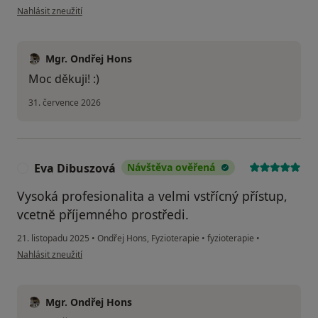
podle názoru uživatele Agata Smitkova
Nahlásit zneužití
Mgr. Ondřej Hons
Moc děkuji! :)
31. července 2026
Eva Dibuszová
Návštěva ověřená
E
Vysoká profesionalita a velmi vstřícný přístup,
vcetnĕ příjemného prostředi.
21. listopadu 2025
•
Ondřej Hons, Fyzioterapie
•
fyzioterapie
•
podle názoru uživatele Eva Dibuszová
Nahlásit zneužití
Mgr. Ondřej Hons