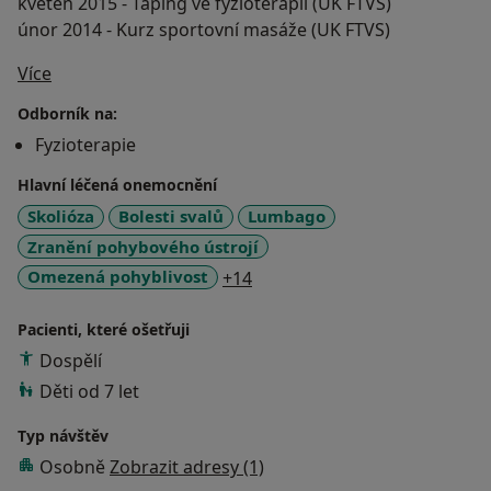
květen 2015 - Taping ve fyzioterapii (UK FTVS)
únor 2014 - Kurz sportovní masáže (UK FTVS)
O mně
Více
Odborník na:
Fyzioterapie
Hlavní léčená onemocnění
Skolióza
Bolesti svalů
Lumbago
Zranění pohybového ústrojí
a11y_sr_more_diseases
Omezená pohyblivost
+14
Pacienti, které ošetřuji
Dospělí
Děti od 7 let
Typ návštěv
Osobně
Zobrazit adresy (1)