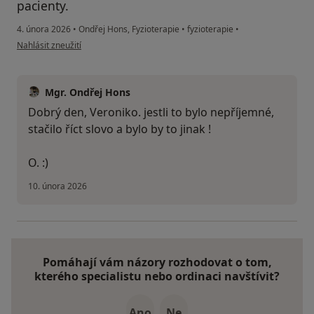
pacienty.
4. února 2026
•
Ondřej Hons, Fyzioterapie
•
fyzioterapie
•
podle názoru uživatele Veronika
Nahlásit zneužití
Mgr. Ondřej Hons
Dobrý den, Veroniko. jestli to bylo nepříjemné,
stačilo říct slovo a bylo by to jinak !
O. :)
10. února 2026
Pomáhají vám názory rozhodovat o tom,
kterého specialistu nebo ordinaci navštívit?
Ano
Ne