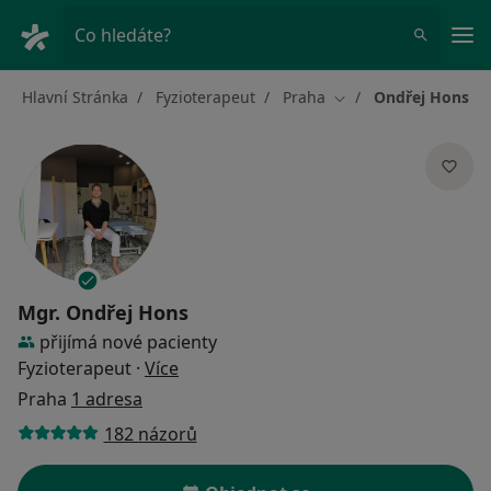
Hla
Co hledáte?
Hlavní Stránka
Fyzioterapeut
Praha
Ondřej Hons
Změna města
Mgr.
Ondřej Hons
přijímá nové pacienty
o specializacích
Fyzioterapeut
·
Více
Praha
1 adresa
182 názorů