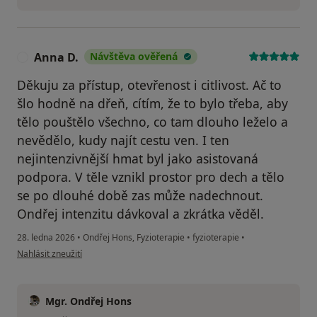
Anna D.
Návštěva ověřená
A
Děkuju za přístup, otevřenost i citlivost. Ač to
šlo hodně na dřeň, cítím, že to bylo třeba, aby
tělo pouštělo všechno, co tam dlouho leželo a
nevědělo, kudy najít cestu ven. I ten
nejintenzivnější hmat byl jako asistovaná
podpora. V těle vznikl prostor pro dech a tělo
se po dlouhé době zas může nadechnout.
Ondřej intenzitu dávkoval a zkrátka věděl.
28. ledna 2026
•
Ondřej Hons, Fyzioterapie
•
fyzioterapie
•
podle názoru uživatele Anna D.
Nahlásit zneužití
Mgr. Ondřej Hons