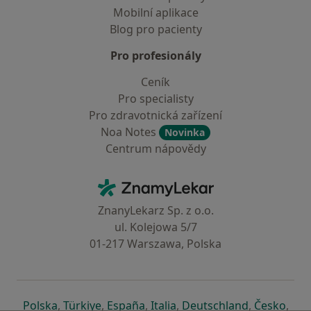
Mobilní aplikace
Blog pro pacienty
Pro profesionály
Ceník
Pro specialisty
Pro zdravotnická zařízení
Noa Notes
Novinka
Centrum nápovědy
Kontakt
ZnamyLekar - Hlavní stránka
ZnanyLekarz Sp. z o.o.
ul. Kolejowa 5/7
01-217 Warszawa, Polska
se otevře v nové záložce
se otevře v nové záložce
se otevře v nové záložce
se otevře v nové záložce
se otevře v 
se o
Polska
,
Türkiye
,
España
,
Italia
,
Deutschland
,
Česko
,