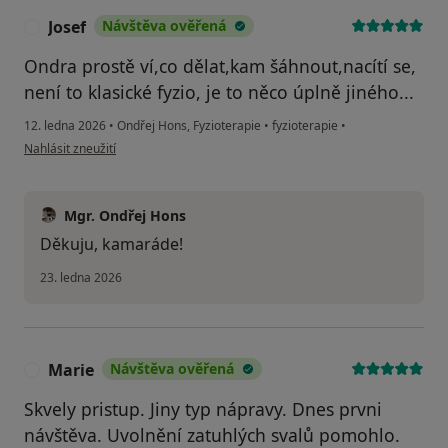
Josef
Návštěva ověřená
J
Ondra prostě ví,co dělat,kam šáhnout,nacítí se,
není to klasické fyzio, je to něco úplně jiného...
12. ledna 2026
•
Ondřej Hons, Fyzioterapie
•
fyzioterapie
•
podle názoru uživatele Josef
Nahlásit zneužití
Mgr. Ondřej Hons
Děkuju, kamaráde!
23. ledna 2026
Marie
Návštěva ověřená
M
Skvely pristup. Jiny typ nápravy. Dnes prvni
návštěva. Uvolnění zatuhlých svalů pomohlo.