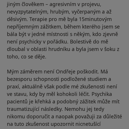
jiným člověkem – agresivním v projevu,
nevyzpytatelným, hrubým, vyčerpaným a až
děsivým. Terapie pro mě byla 15minutovým
nepříjemným zážitkem, během kterého jsem se
bála být v jedné místnosti s někým, kdo zjevně
není psychicky v pořádku. Bolestivě do mě
dloubal v oblasti hrudníku a byla jsem v šoku z
toho, co se děje.
Mým záměrem není Ondřeje poškodit. Má
bezesporu schopnosti podložené studiem a
praxí, aktuálně však podle mé zkušenosti není
ve stavu, kdy by měl kohokoli léčit. Psychika
pacientů je křehká a podobný zážitek může mít
traumatizující následky. Nemohu jej tedy
nikomu doporučit a naopak považuji za důležité
na tuto zkušenost upozornit nicnetušící