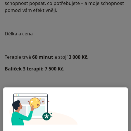
schopnost popsat, co potřebujete – a moje schopnost
pomoci vám efektivněji.
​Délka a cena​
Terapie trvá
60 minut
a stojí
3 000 Kč
.
Balíček 3 terapií: 7 500 Kč.
Platba v hotovosti, QR kódem nebo kartou.
Kde mě najdete