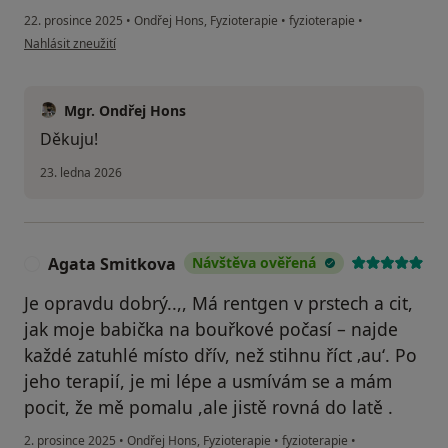
22. prosince 2025
•
Ondřej Hons, Fyzioterapie
•
fyzioterapie
•
podle názoru uživatele Marie
Nahlásit zneužití
Mgr. Ondřej Hons
Děkuju!
23. ledna 2026
Agata Smitkova
Návštěva ověřená
A
Je opravdu dobrý..,, Má rentgen v prstech a cit,
jak moje babička na bouřkové počasí – najde
každé zatuhlé místo dřív, než stihnu říct ‚au‘. Po
jeho terapií, je mi lépe a usmívám se a mám
pocit, že mě pomalu ,ale jistě rovná do latě .
2. prosince 2025
•
Ondřej Hons, Fyzioterapie
•
fyzioterapie
•