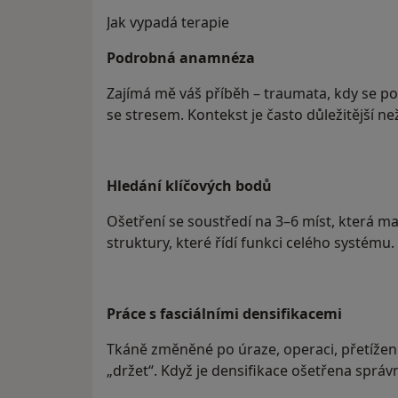
Jak vypadá terapie​
Podrobná anamnéza
Zajímá mě váš příběh – traumata, kdy se potí
se stresem. Kontekst je často důležitější n
Hledání klíčových bodů
Ošetření se soustředí na 3–6 míst, která ma
struktury, které řídí funkci celého systému.
Práce s fasciálními densifikacemi
Tkáně změněné po úraze, operaci, přetížen
„držet“. Když je densifikace ošetřena správně