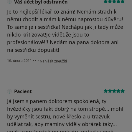
Váš účet byl odstraněn
Je to nejlepší lékař co znám! Nemám strach k
němu chodit a mám k němu naprostou důvěru!
To samé je i sestřička! Nechápu jak ji tady může
nikdo kritizovat!Je vidět,že jsou to
profesionálové!!! Nedám na pana doktora ani
na sestřičku dopustit!
podle názoru uživatele Váš účet byl odstraněn
16. února 2011
•
•
•
Nahlásit zneužití
Pacient
Já jsem s panem doktorem spokojená, ty
hvězdičky jsou fakt dobrý na tom stropě... mohl
by vyměnit sestru, nové křeslo a ultrazvuk
udělat tak, aby maminy viděly obrázek taky...
jinak jsem čerstvě po potratu, pořád si mně