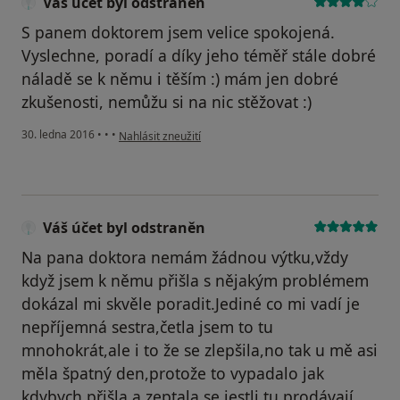
Váš účet byl odstraněn
S panem doktorem jsem velice spokojená.
Vyslechne, poradí a díky jeho téměř stále dobré
náladě se k němu i těším :) mám jen dobré
zkušenosti, nemůžu si na nic stěžovat :)
podle názoru uživatele Váš účet byl odstraněn
30. ledna 2016
•
•
•
Nahlásit zneužití
Váš účet byl odstraněn
Na pana doktora nemám žádnou výtku,vždy
když jsem k němu přišla s nějakým problémem
dokázal mi skvěle poradit.Jediné co mi vadí je
nepříjemná sestra,četla jsem to tu
mnohokrát,ale i to že se zlepšila,no tak u mě asi
měla špatný den,protože to vypadalo jak
kdybych přišla a zeptala se jestli tu prodávají