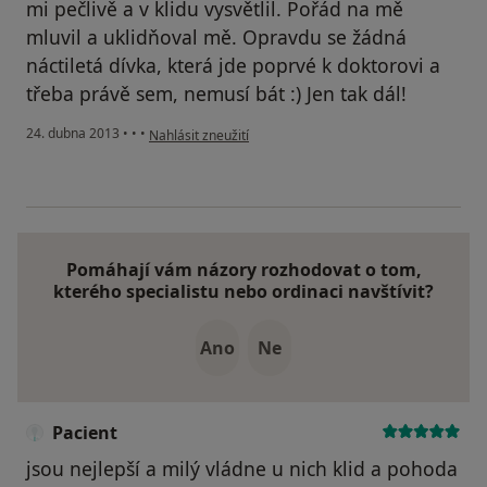
mi pečlivě a v klidu vysvětlil. Pořád na mě
mluvil a uklidňoval mě. Opravdu se žádná
náctiletá dívka, která jde poprvé k doktorovi a
třeba právě sem, nemusí bát :) Jen tak dál!
podle názoru uživatele Váš účet byl odstraněn
24. dubna 2013
•
•
•
Nahlásit zneužití
Pomáhají vám názory rozhodovat o tom,
kterého specialistu nebo ordinaci navštívit?
Ano
Ne
Pacient
jsou nejlepší a milý vládne u nich klid a pohoda