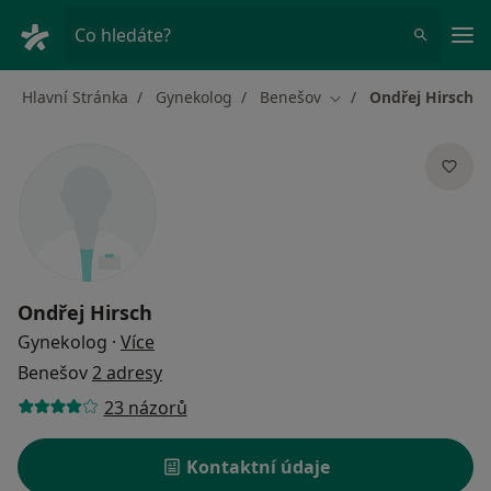
Hla
Co hledáte?
Hlavní Stránka
Gynekolog
Benešov
Ondřej Hirsch
Změna města
Ondřej Hirsch
o specializacích
Gynekolog
·
Více
Benešov
2 adresy
23 názorů
Kontaktní údaje