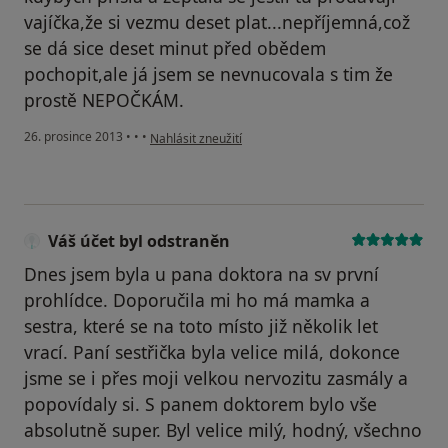
vajíčka,že si vezmu deset plat...nepříjemná,což
se dá sice deset minut před obědem
pochopit,ale já jsem se nevnucovala s tim že
prostě NEPOČKÁM.
podle názoru uživatele Váš účet byl odstraněn
26. prosince 2013
•
•
•
Nahlásit zneužití
Váš účet byl odstraněn
Dnes jsem byla u pana doktora na sv první
prohlídce. Doporučila mi ho má mamka a
sestra, které se na toto místo již několik let
vrací. Paní sestřička byla velice milá, dokonce
jsme se i přes moji velkou nervozitu zasmály a
popovídaly si. S panem doktorem bylo vše
absolutně super. Byl velice milý, hodný, všechno