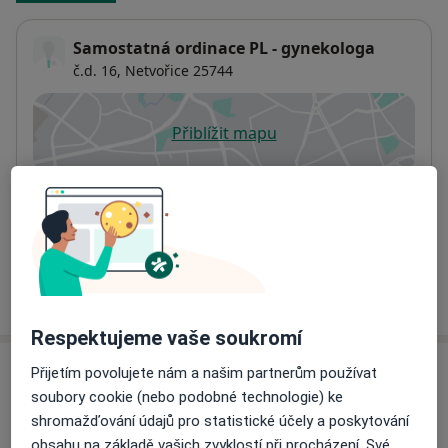
Samostatná ordinace PL - gynekologa
č.d. 16,
Netvořice 25744
Přiblížit mapu
se otevře v nové záložce
Dostupnost
Na této adrese online kalendář není aktivní
Co mám v takové situaci udělat?
Více
o adrese
Respektujeme vaše soukromí
Přijetím povolujete nám a našim partnerům používat
Názory
soubory cookie (nebo podobné technologie) ke
shromažďování údajů pro statistické účely a poskytování
Přidejte svůj názor
obsahu na základě vašich zvyklostí při procházení. Své