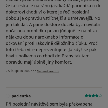
že ta sestra je na ránu (asi každá pacientka co k
doktorovi chodí ví o které je řeč) poslední
dobou je opravdu vstřícnější a usměvavější. No
jen tak dál. A pane doktore docela bych uvítala
občasnou prohlídku prsou (údajně je na ní za
nějakou dobu nárok)nebo informace o
očkování proti rakovině děložního čípku. Proč
toto třeba více neprezentujete. Já když se pak
baví s holkama co chodí do Prahy tak tam
opravdu mají úplně jiný komfort.
podle názoru uživatele Pacient
27. listopadu 2009
•
•
•
Nahlásit zneužití
pacientka
P
Při poslední návštěvě sem byla překvapena