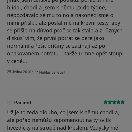
hlídal, chodila jsem k němu 2x do týdne,
nepozdávalo se mu to no a nakonec jsme o
mimi přišli... ale poslal mě na krevní testy, aby
se přišlo na důvod proč se tak stalo a z různých
diskusí vím, že první potrat se bere jako
normální a řešit příčiny se začínají až po
opakovaném potratu... takže u mne opět stoupl
v ceně...
podle názoru uživatele Pacient
25. ledna 2010
•
•
•
Nahlásit zneužití
Pacient
Už je to teda dlouho, co jsem k němu chodila,
ale pořád nemůžu zapomenout na ty svítící
hvězdičky na stropě nad křeslem. Vždycky mě