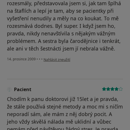
rozesmály, představovala jsem si, jak tam šplhá
na štaflích a lepí je tam, aby se pacientky při
vyšetření nenudily a měly na co koukat. To mě
rozesmává dodnes. Byl super. I když jsem ho,
pravda, nikdy nenavštívila s nějakým vážným
problémem. A sestra byla čarodějnice i tenkrát,
ale ani v těch šestnácti jsem jí nebrala vážně.
podle názoru uživatele Pacient
14. prosince 2009
•
•
•
Nahlásit zneužití
Pacient
Chodím k panu doktorovi již 15let a je pravda,
že stále používá stejné metody a moc mi s ničím
neporadí sám, ale mám z něj dobrý pocit. A
jeho vždy skvělá nálada mě uklidní a vůbec
nemám před návštěvou žádný stres. Je pravda,