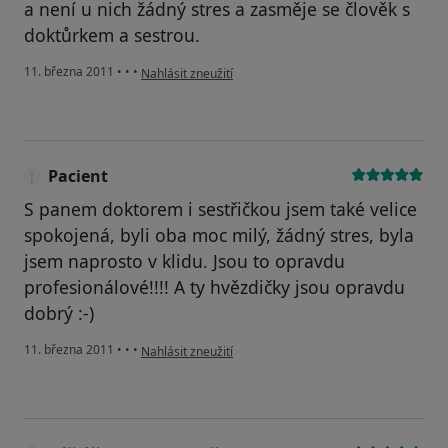
a není u nich žádný stres a zasměje se člověk s
doktůrkem a sestrou.
podle názoru uživatele Pacient
11. března 2011
•
•
•
Nahlásit zneužití
Pacient
S panem doktorem i sestřičkou jsem také velice
spokojená, byli oba moc milý, žádný stres, byla
jsem naprosto v klidu. Jsou to opravdu
profesionálové!!!! A ty hvězdičky jsou opravdu
dobrý :-)
podle názoru uživatele Pacient
11. března 2011
•
•
•
Nahlásit zneužití