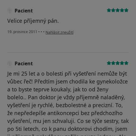
Pacient
Velice příjemný pán.
podle názoru uživatele Pacient
19. prosince 2011
•
•
•
Nahlásit zneužití
Pacient
Je mi 25 let a o bolesti při vyšetření nemůže být
vůbec řeč! Předtím jsem chodila ke gynekoložce
a to byste teprve koukaly, jak to od ženy
bolelo.. Pan doktor je vždy příjemně naladěný,
vyšetření je rychlé, bezbolestné a precizní. To,
že nepředepíše antikoncepci bez předchozího
vyšetření, mu jen schvaluji. Co se týče sestry, tak
po 5ti letech, co k panu doktorovi chodím, jsem