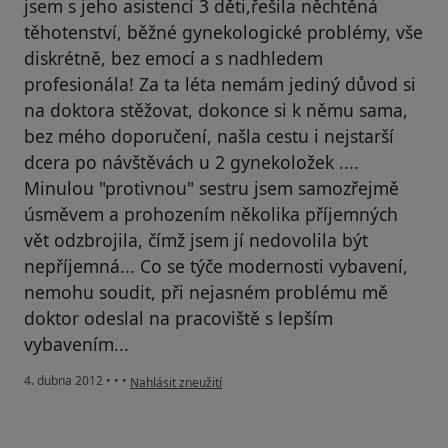
jsem s jeho asistencí 3 děti,řešila něchtěná
těhotenství, běžné gynekologické problémy, vše
diskrétně, bez emocí a s nadhledem
profesionála! Za ta léta nemám jediný důvod si
na doktora stěžovat, dokonce si k němu sama,
bez mého doporučení, našla cestu i nejstarší
dcera po návštěvách u 2 gynekoložek ....
Minulou "protivnou" sestru jsem samozřejmě
úsměvem a prohozením několika příjemných
vět odzbrojila, čímž jsem jí nedovolila být
nepříjemná... Co se týče modernosti vybavení,
nemohu soudit, při nejasném problému mě
doktor odeslal na pracoviště s lepším
vybavením...
podle názoru uživatele Váš účet byl odstraněn
4. dubna 2012
•
•
•
Nahlásit zneužití