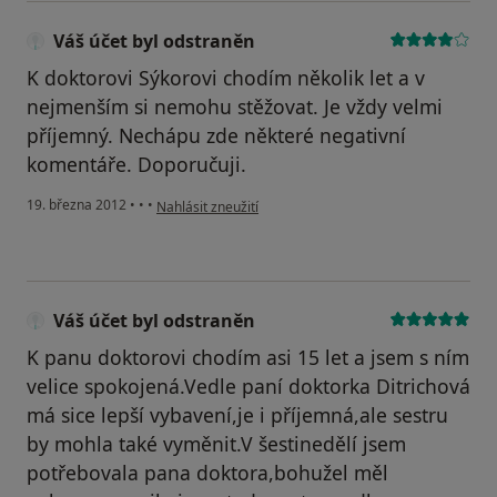
Váš účet byl odstraněn
K doktorovi Sýkorovi chodím několik let a v
nejmenším si nemohu stěžovat. Je vždy velmi
příjemný. Nechápu zde některé negativní
komentáře. Doporučuji.
podle názoru uživatele Váš účet byl odstraněn
19. března 2012
•
•
•
Nahlásit zneužití
Váš účet byl odstraněn
K panu doktorovi chodím asi 15 let a jsem s ním
velice spokojená.Vedle paní doktorka Ditrichová
má sice lepší vybavení,je i příjemná,ale sestru
by mohla také vyměnit.V šestinedělí jsem
potřebovala pana doktora,bohužel měl