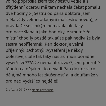
volno,poprosila jsem tedy sestru vedle a s
třítýdenní dcerou mě tam nechala čekat pomalu
dvě hodiny :-( Sestru od pana doktora jsem
měla vždy velmi ráda(nyní má sestru novou),je
pravda že se s nikým nemazlila,ale taky
ordinace šlapala jako hodinky,je smutné že
místní chodily pozdě,tak ať se pak nediví,že byla
sestra nepříjemná!!!Pan doktor je velmi
příjemný!!!Ochotný!!!Vyšetření je někdy
bolestivější,ale tak taky nás asi musí pořádně
vyšetřit že???A že nemá ultrazvuk?Jsem podruhé
těhotná a nějak mi to nevadí.Pan doktor ví co
dělá,má mnoho let zkušeností a já doufám,že v
ordinaci vydrží co nejdéle!!!
podle názoru uživatele Váš účet byl odstraněn
2. března 2012
•
•
•
Nahlásit zneužití