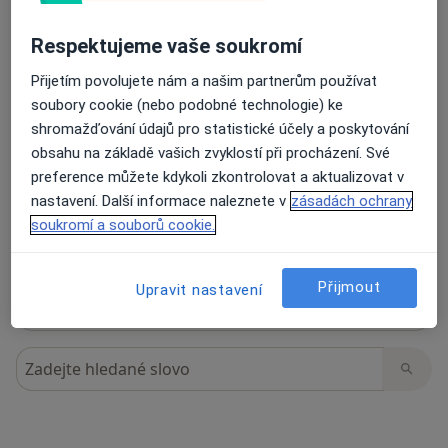
Respektujeme vaše soukromí
32 názorů
Přijetím povolujete nám a našim partnerům používat
soubory cookie (nebo podobné technologie) ke
shromažďování údajů pro statistické účely a poskytování
Recenze pacientů jsou pro nás důležité.
obsahu na základě vašich zvyklostí při procházení. Své
Specialisté nemají možnost zaplatit za
preference můžete kdykoli zkontrolovat a aktualizovat v
odstranění nebo změnu recenze pacienta.
nastavení. Další informace naleznete v
zásadách ochrany
Další informace o názorech
Další informace.
soukromí a souborů cookie.
Přijmout
Upravit nastavení
Hledejte v názorech