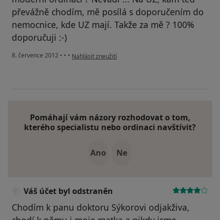
převážně chodím, mě posílá s doporučením do
nemocnice, kde UZ mají. Takže za mě ? 100%
doporučuji :-)
podle názoru uživatele Váš účet byl odstraněn
8. července 2012
•
•
•
Nahlásit zneužití
Pomáhají vám názory rozhodovat o tom,
kterého specialistu nebo ordinaci navštívit?
Ano
Ne
Váš účet byl odstraněn
Chodím k panu doktoru Sýkorovi odjakživa,