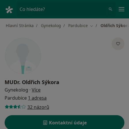
Hla
Co hledáte?
Hlavní Stránka
Gynekolog
Pardubice
Oldřich Sýkor
Změna města
MUDr.
Oldřich Sýkora
o specializacích
Gynekolog
·
Více
Pardubice
1 adresa
32 názorů
Kontaktní údaje