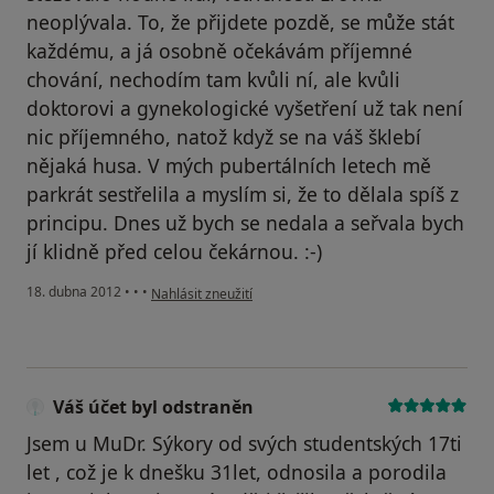
neoplývala. To, že přijdete pozdě, se může stát
každému, a já osobně očekávám příjemné
chování, nechodím tam kvůli ní, ale kvůli
doktorovi a gynekologické vyšetření už tak není
nic příjemného, natož když se na váš šklebí
nějaká husa. V mých pubertálních letech mě
parkrát sestřelila a myslím si, že to dělala spíš z
principu. Dnes už bych se nedala a seřvala bych
jí klidně před celou čekárnou. :-)
podle názoru uživatele Váš účet byl odstraněn
18. dubna 2012
•
•
•
Nahlásit zneužití
Váš účet byl odstraněn
Jsem u MuDr. Sýkory od svých studentských 17ti
let , což je k dnešku 31let, odnosila a porodila