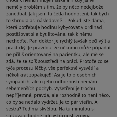
chodí k němu i moje matka a nikdy jsme
neměly problém s tím, že by něco nedejbože
zanedbal. Jak jsem tu četla hodnocení, tak bych
to shrnula asi následovně... Pokud jste dáma,
která potřebuje hodinu kybycovat v ordinaci,
postěžovat si a být litována, tak k němu
nechoďte. Pan doktor je rychlý (avšak pečlivý!) a
praktický. Je pravdou, že někomu může připadat
ne příliš orientovaný na pacientku, ale mě se
zdá, že se spíš soustředí na práci. Protože co se
týče procesu léčby, vše perfektně vysvětlí a
několikrát zopakuje!!! Asi je to o osobních
sympatiích, ale o jeho odbornosti nemám
sebemenších pochyb. Vyšetření je trochu
nepříjemné, pravda, ale rozhodně to není něco,
co by se nedalo vydržet. Je to pár vteřin. A
sestra? Teď má skvělou. Na tu minulou si
stěžovalo hodně lidí, vstřícností zrovna