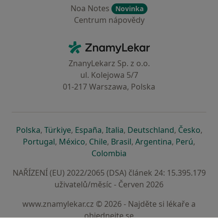
Noa Notes
Novinka
Centrum nápovědy
Kontakt
ZnamyLekar - Hlavní stránka
ZnanyLekarz Sp. z o.o.
ul. Kolejowa 5/7
01-217 Warszawa, Polska
se otevře v nové záložce
se otevře v nové záložce
se otevře v nové záložce
se otevře v nové záložce
se otevře v 
se o
Polska
,
Türkiye
,
España
,
Italia
,
Deutschland
,
Česko
,
se otevře v nové záložce
se otevře v nové záložce
se otevře v nové záložce
se otevře v nové záložc
se otevře v 
se ote
Portugal
,
México
,
Chile
,
Brasil
,
Argentina
,
Perú
,
se otevře v nové záložce
Colombia
NAŘÍZENÍ (EU) 2022/2065 (DSA) článek 24: 15.395.179
uživatelů/měsíc - Červen 2026
www.znamylekar.cz © 2026 - Najděte si lékaře a
objednejte se