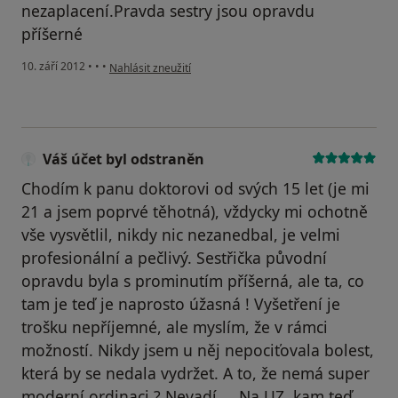
nezaplacení.Pravda sestry jsou opravdu
příšerné
podle názoru uživatele Váš účet byl odstraněn
10. září 2012
•
•
•
Nahlásit zneužití
Váš účet byl odstraněn
Chodím k panu doktorovi od svých 15 let (je mi
21 a jsem poprvé těhotná), vždycky mi ochotně
vše vysvětlil, nikdy nic nezanedbal, je velmi
profesionální a pečlivý. Sestřička původní
opravdu byla s prominutím příšerná, ale ta, co
tam je teď je naprosto úžasná ! Vyšetření je
trošku nepříjemné, ale myslím, že v rámci
možností. Nikdy jsem u něj nepociťovala bolest,
která by se nedala vydržet. A to, že nemá super
moderní ordinaci ? Nevadí ... Na UZ, kam teď