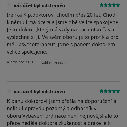
Váš účet byl odstraněn
Irenka K p.doktorovi chodím přes 20 let. Chodí
k němu i má dcera a jsme obě velice spokojené.
Je to doktor ,který má vždy na pacientku čas a
vyslechne si jí. Ve svém oboru je to profík a pro
mě i psychoterapeut. Jsme s panem doktorem
velice spokojené.
podle názoru uživatele Váš účet byl odstraněn
4. prosince 2013
•
•
•
Nahlásit zneužití
Váš účet byl odstraněn
K panu doktorovi jsem přešla na doporučení a
nelituji opravdu pozorný a odborník v
oboru.Vybavení ordinace není nejnovější ale to
přece neděla doktora zkušenost a praxe je k