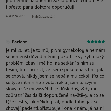
ji příjemně naladěnou zažila pouze jednou. Ale
i přesto pana doktora doporučuji!
podle názoru uživatele Pacient
4. dubna 2011
•
•
•
Nahlásit zneužití
Pacient
je mi 20 let, je to můj první gynekolog a nemám
sebemenší důvod měnit, pokud se vyskytl njaký
problém, zbavil mě ho. na setkání s ním se
těším, tím chci říct, že jsem spokojená s tím, jak
se chová, nikdy jsem se nebála mu cokoli říct co
se týče intimního života, řekla jsem to svými
slovy a vše mi vysvětlil. je důsledný, vždy mi
zdůrazní čas další doporučené návštěvy. a co se
týče sestry, jak někdo psal, podle toho, jak se
chovají pacienti,přistupuje i ona k nám, já na ni