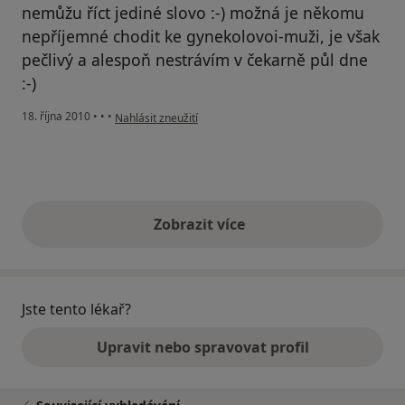
nemůžu říct jediné slovo :-) možná je někomu
nepříjemné chodit ke gynekolovoi-muži, je však
pečlivý a alespoň nestrávím v čekarně půl dne
:-)
podle názoru uživatele Pacient
18. října 2010
•
•
•
Nahlásit zneužití
Zobrazit více
výše uvedené názory
Jste tento lékař?
Upravit nebo spravovat profil