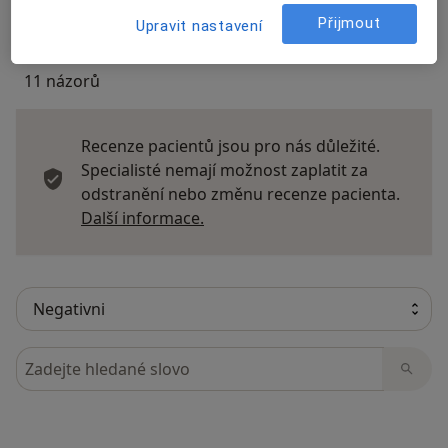
Přijmout
Upravit nastavení
11 názorů
Recenze pacientů jsou pro nás důležité.
Specialisté nemají možnost zaplatit za
odstranění nebo změnu recenze pacienta.
Další informace o názorech
Další informace.
Hledejte v názorech