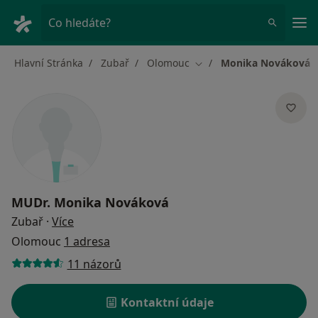
Hla
Co hledáte?
Hlavní Stránka
Zubař
Olomouc
Monika Nováková
Změna města
MUDr.
Monika Nováková
o specializacích
Zubař
·
Více
Olomouc
1 adresa
11 názorů
Kontaktní údaje