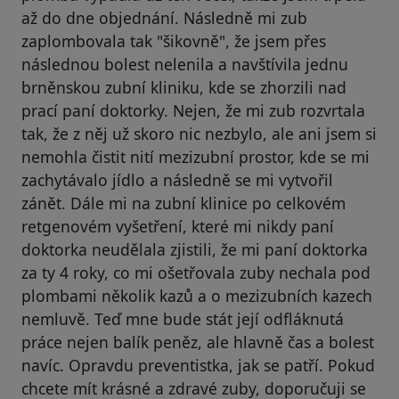
až do dne objednání. Následně mi zub
zaplombovala tak "šikovně", že jsem přes
následnou bolest nelenila a navštívila jednu
brněnskou zubní kliniku, kde se zhorzili nad
prací paní doktorky. Nejen, že mi zub rozvrtala
tak, že z něj už skoro nic nezbylo, ale ani jsem si
nemohla čistit nití mezizubní prostor, kde se mi
zachytávalo jídlo a následně se mi vytvořil
zánět. Dále mi na zubní klinice po celkovém
retgenovém vyšetření, které mi nikdy paní
doktorka neudělala zjistili, že mi paní doktorka
za ty 4 roky, co mi ošetřovala zuby nechala pod
plombami několik kazů a o mezizubních kazech
nemluvě. Teď mne bude stát její odfláknutá
práce nejen balík peněz, ale hlavně čas a bolest
navíc. Opravdu preventistka, jak se patří. Pokud
chcete mít krásné a zdravé zuby, doporučuji se