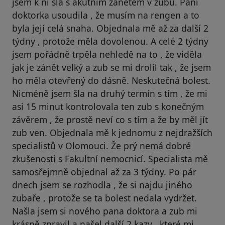
jsem k ní šla s akutním zánětem v zubu. Paní
doktorka usoudila , že musím na rengen a to
byla její celá snaha. Objednala mě až za další 2
týdny , protože měla dovolenou. A celé 2 týdny
jsem pořádně trpěla nehledě na to , že viděla
jak je zánět velký a zub se mi drolil tak , že jsem
ho měla otevřený do dásně. Neskutečná bolest.
Nicméně jsem šla na druhý termín s tím , že mi
asi 15 minut kontrolovala ten zub s konečným
závěrem , že prostě neví co s tím a že by měl jít
zub ven. Objednala mě k jednomu z nejdražších
specialistů v Olomouci. Že prý nemá dobré
zkušenosti s Fakultní nemocnicí. Specialista mě
samosřejmně objednal až za 3 týdny. Po pár
dnech jsem se rozhodla , že si najdu jiného
zubaře , protože se ta bolest nedala vydržet.
Našla jsem si nového pana doktora a zub mi
krásně zpravil a našel další 2 kazy , které mi