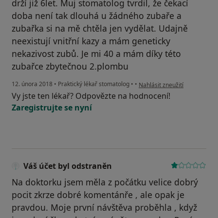
drží již 6let. Muj stomatolog tvrdil, že čekací
doba není tak dlouhá u žádného zubaře a
zubařka si na mě chtěla jen vydělat. Udajně
neexistují vnitřní kazy a mám geneticky
nekazivost zubů. Je mi 40 a mám díky této
zubařce zbytečnou 2.plombu
podle názoru uživatele Váš ú
12. února 2018
•
Praktický lékař stomatolog
•
•
Nahlásit zneužití
Vy jste ten lékař? Odpovězte na hodnocení!
Zaregistrujte se nyní
Váš účet byl odstraněn
Na doktorku jsem měla z počátku velice dobrý
pocit zkrze dobré komentánře , ale opak je
pravdou. Moje první návštěva proběhla , když