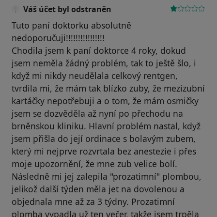
Váš účet byl odstraněn
Tuto paní doktorku absolutně
nedoporučuji!!!!!!!!!!!!!!!!
Chodila jsem k paní doktorce 4 roky, dokud
jsem neměla žádný problém, tak to ještě šlo, i
když mi nikdy neudělala celkový rentgen,
tvrdila mi, že mám tak blízko zuby, že mezizubní
kartáčky nepotřebuji a o tom, že mám osmičky
jsem se dozvěděla až nyní po přechodu na
brněnskou kliniku. Hlavní problém nastal, když
jsem přišla do její ordinace s bolavým zubem,
který mi nejprve rozvrtala bez anestezie i přes
moje upozornění, že mne zub velice bolí.
Následně mi jej zalepila "prozatimní" plombou,
jelikož další týden měla jet na dovolenou a
objednala mne až za 3 týdny. Prozatimní
plomba vypadla už ten večer, takže jsem trpěla