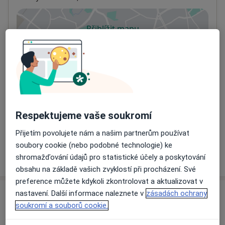
Přiblížit mapu
se otevře v nové záložce
Dostupnost
Na této adrese online kalendář není aktivní
Co mám v takové situaci udělat?
Způsoby platby (soukromé návštěvy)
Respektujeme vaše soukromí
Na teto adrese lékař přijímá pacienty na pojišťovnu
Detaily
Přijetím povolujete nám a našim partnerům používat
soubory cookie (nebo podobné technologie) ke
Více
shromažďování údajů pro statistické účely a poskytování
o adrese
obsahu na základě vašich zvyklostí při procházení. Své
preference můžete kdykoli zkontrolovat a aktualizovat v
nastavení. Další informace naleznete v
zásadách ochrany
Názory
soukromí a souborů cookie.
Přidejte svůj názor