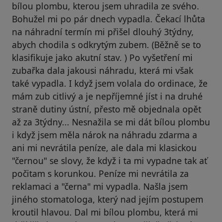
bílou plombu, kterou jsem uhradila ze svého.
Bohužel mi po pár dnech vypadla. Čekací lhůta
na náhradní termín mi přišel dlouhý 3týdny,
abych chodila s odkrytým zubem. (Běžně se to
klasifikuje jako akutní stav. ) Po vyšetření mi
zubařka dala jakousi náhradu, která mi však
také vypadla. I když jsem volala do ordinace, že
mám zub citlivý a je nepříjemné jíst i na druhé
straně dutiny ústní, přesto mě objednala opět
až za 3týdny... Nesnažila se mi dát bílou plombu
i když jsem měla nárok na náhradu zdarma a
ani mi nevrátila peníze, ale dala mi klasickou
"černou" se slovy, že když i ta mi vypadne tak ať
počitam s korunkou. Peníze mi nevrátila za
reklamaci a "černa" mi vypadla. Našla jsem
jiného stomatologa, který nad jejím postupem
kroutil hlavou. Dal mi bílou plombu, která mi