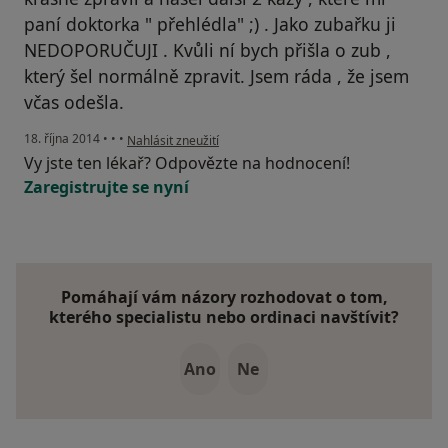
paní doktorka " přehlédla" ;) . Jako zubařku ji
NEDOPORUČUJI . Kvůli ní bych přišla o zub ,
který šel normálně zpravit. Jsem ráda , že jsem
včas odešla.
podle názoru uživatele Váš účet byl odstraněn
18. října 2014
•
•
•
Nahlásit zneužití
Vy jste ten lékař? Odpovězte na hodnocení!
Zaregistrujte se nyní
Pomáhají vám názory rozhodovat o tom,
kterého specialistu nebo ordinaci navštívit?
Ano
Ne