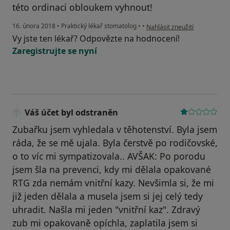
této ordinaci obloukem vyhnout!
podle názoru uživatele Váš ú
16. února 2018
•
Praktický lékař stomatolog
•
•
Nahlásit zneužití
Vy jste ten lékař? Odpovězte na hodnocení!
Zaregistrujte se nyní
Váš účet byl odstraněn
Zubařku jsem vyhledala v těhotenství. Byla jsem
ráda, že se mě ujala. Byla čerstvě po rodičovské,
o to víc mi sympatizovala.. AVŠAK: Po porodu
jsem šla na prevenci, kdy mi dělala opakované
RTG zda nemám vnitřní kazy. Nevšimla si, že mi
již jeden dělala a musela jsem si jej celý tedy
uhradit. Našla mi jeden "vnitřní kaz". Zdravý
zub mi opakovaně opíchla, zaplatila jsem si