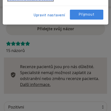
Přijmout
Upravit nastavení
Názory
Přidejte svůj názor
15 názorů
Recenze pacientů jsou pro nás důležité.
Specialisté nemají možnost zaplatit za
odstranění nebo změnu recenze pacienta.
Další informace o názorech
Další informace.