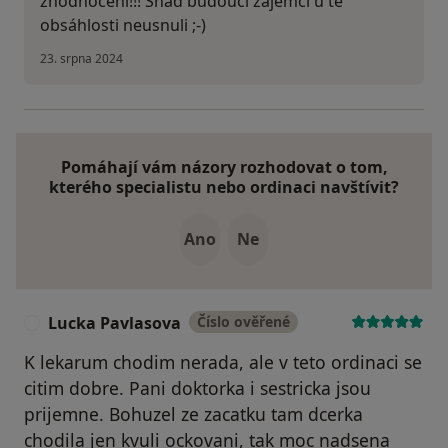
zhodnocení!!! Snad budoucí zájemci u té
obsáhlosti neusnuli ;-)
23. srpna 2024
Pomáhají vám názory rozhodovat o tom,
kterého specialistu nebo ordinaci navštívit?
Ano
Ne
Lucka Pavlasova
Číslo ověřené
L
K lekarum chodim nerada, ale v teto ordinaci se
citim dobre. Pani doktorka i sestricka jsou
prijemne. Bohuzel ze zacatku tam dcerka
chodila jen kvuli ockovani, tak moc nadsena