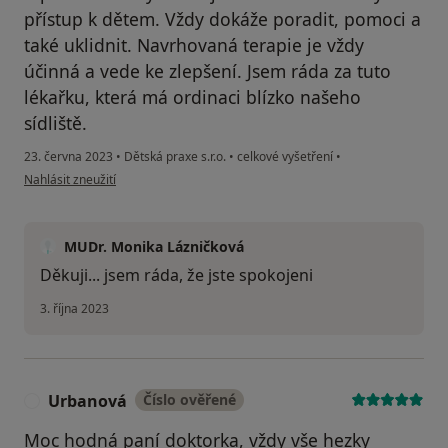
přístup k dětem. Vždy dokáže poradit, pomoci a
také uklidnit. Navrhovaná terapie je vždy
účinná a vede ke zlepšení. Jsem ráda za tuto
lékařku, která má ordinaci blízko našeho
sídliště.
23. června 2023
•
Dětská praxe s.r.o.
•
celkové vyšetření
•
podle názoru uživatele Jana S
Nahlásit zneužití
MUDr. Monika Lázničková
Děkuji... jsem ráda, že jste spokojeni
3. října 2023
Urbanová
Číslo ověřené
U
Moc hodná paní doktorka, vždy vše hezky