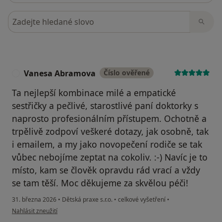
Hledejte v názorech
Vanesa Abramova
Číslo ověřené
V
Ta nejlepší kombinace milé a empatické
sestřičky a pečlivé, starostlivé paní doktorky s
naprosto profesionálním přístupem. Ochotně a
trpělivě zodpoví veškeré dotazy, jak osobně, tak
i emailem, a my jako novopečení rodiče se tak
vůbec nebojíme zeptat na cokoliv. :-) Navíc je to
místo, kam se člověk opravdu rád vrací a vždy
se tam těší. Moc děkujeme za skvělou péči!
31. března 2026
•
Dětská praxe s.r.o.
•
celkové vyšetření
•
podle názoru uživatele Vanesa Abramova
Nahlásit zneužití