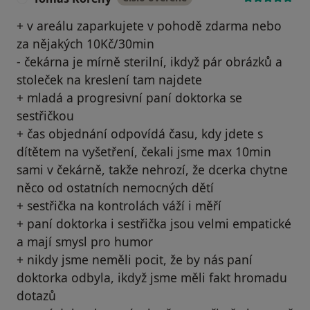
+ v areálu zaparkujete v pohodě zdarma nebo
za nějakých 10Kč/30min
- čekárna je mírně sterilní, ikdyž pár obrázků a
stoleček na kreslení tam najdete
+ mladá a progresivní paní doktorka se
sestřičkou
+ čas objednání odpovídá času, kdy jdete s
dítětem na vyšetření, čekali jsme max 10min
sami v čekárně, takže nehrozí, že dcerka chytne
něco od ostatních nemocných dětí
+ sestřička na kontrolách váží i měří
+ paní doktorka i sestřička jsou velmi empatické
a mají smysl pro humor
+ nikdy jsme neměli pocit, že by nás paní
doktorka odbyla, ikdyž jsme měli fakt hromadu
dotazů