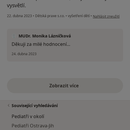
vysvětlí.
podle názoru uživatel
22. dubna 2023
•
Dětská praxe s.r.o.
•
vyšetření dětí
•
Nahlásit zneužití
MUDr. Monika Lázničková
Děkuji za milé hodnocení...
24. dubna 2023
Zobrazit více
výše uvedené názory
Související vyhledávání
Pediatři v okolí
Pediatři Ostrava-Jih