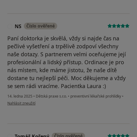
NS
Číslo ověřené
N
Paní doktorka je skvělá, vždy si najde čas na
pečlivé vyšetření a trpělivě zodpoví všechny
naše dotazy. S partnerem velmi oceňujeme její
profesionální a lidský přístup. Ordinace je pro
nás místem, kde máme jistotu, že naše dítě
dostane tu nejlepší péči. Moc děkujeme a vždy
se sem rádi vracíme. Pacientka Laura :)
14. ledna 2025
•
Dětská praxe s.r.o.
•
preventivní lékařské prohlídky
•
podle názoru uživatele NS
Nahlásit zneužití
Tomáš Kořený
Číslo ověřené
T