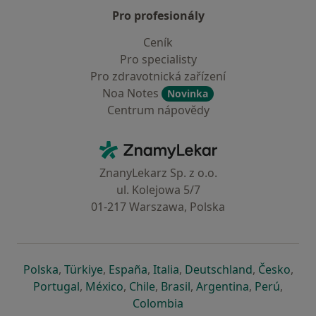
Pro profesionály
Ceník
Pro specialisty
Pro zdravotnická zařízení
Noa Notes
Novinka
Centrum nápovědy
Kontakt
ZnamyLekar - Hlavní stránka
ZnanyLekarz Sp. z o.o.
ul. Kolejowa 5/7
01-217 Warszawa, Polska
se otevře v nové záložce
se otevře v nové záložce
se otevře v nové záložce
se otevře v nové záložce
se otevře v 
se o
Polska
,
Türkiye
,
España
,
Italia
,
Deutschland
,
Česko
,
se otevře v nové záložce
se otevře v nové záložce
se otevře v nové záložce
se otevře v nové záložc
se otevře v 
se ote
Portugal
,
México
,
Chile
,
Brasil
,
Argentina
,
Perú
,
se otevře v nové záložce
Colombia