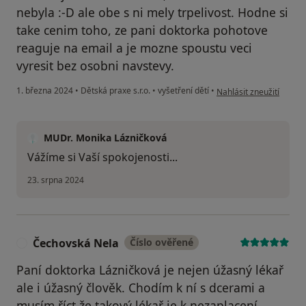
nebyla :-D ale obe s ni mely trpelivost. Hodne si
take cenim toho, ze pani doktorka pohotove
reaguje na email a je mozne spoustu veci
vyresit bez osobni navstevy.
podle názoru uživatele
1. března 2024
•
Dětská praxe s.r.o.
•
vyšetření dětí
•
Nahlásit zneužití
MUDr. Monika Lázničková
Vážíme si Vaší spokojenosti...
23. srpna 2024
Čechovská Nela
Číslo ověřené
Č
Paní doktorka Lázničková je nejen úžasný lékař
ale i úžasný člověk. Chodím k ní s dcerami a
musím říct že takový lékař je k nezaplacení.