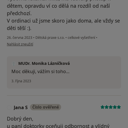
dětem, opravdu ví co dělá na rozdíl od naší
předchozí.
V ordinaci už jsme skoro jako doma, ale vždy se
děti těší :).
26. června 2023
•
Dětská praxe s.r.o.
•
celkové vyšetření
•
podle názoru uživatele Andrea Kokešová
Nahlásit zneužití
MUDr. Monika Lázničková
Moc děkuji, vážím si toho...
3. října 2023
Jana S
Číslo ověřené
J
Dobrý den,
u paní doktorky oceňuji odbornost a vlídný