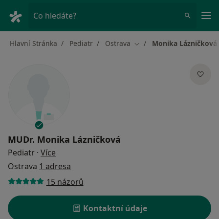
Hla
Co hledáte?
Hlavní Stránka
Pediatr
Ostrava
Monika Lázničková
Změna města
MUDr.
Monika Lázničková
o specializacích
Pediatr
·
Více
Ostrava
1 adresa
15 názorů
Kontaktní údaje