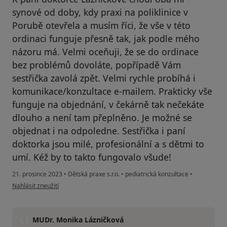
synové od doby, kdy praxi na poliklinice v
Porubě otevřela a musím říci, že vše v této
ordinaci funguje přesně tak, jak podle mého
názoru má. Velmi oceňuji, že se do ordinace
bez problémů dovoláte, popřípadě Vám
sestřička zavolá zpět. Velmi rychle probíhá i
komunikace/konzultace e-mailem. Prakticky vše
funguje na objednání, v čekárně tak nečekáte
dlouho a není tam přeplněno. Je možné se
objednat i na odpoledne. Sestřička i paní
doktorka jsou milé, profesionální a s dětmi to
umí. Kéž by to takto fungovalo všude!
21. prosince 2023
•
Dětská praxe s.r.o.
•
pediatrická konzultace
•
podle názoru uživatele K. Vodičková
Nahlásit zneužití
MUDr. Monika Lázničková