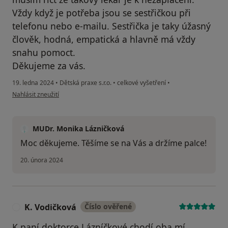
Vždy když je potřeba jsou se sestřičkou při
telefonu nebo e-mailu. Sestřička je taky úžasný
člověk, hodná, empatická a hlavně má vždy
snahu pomoct.
Děkujeme za vás.
19. ledna 2024
•
Dětská praxe s.r.o.
•
celkové vyšetření
•
podle názoru uživatele Čechovská Nela
Nahlásit zneužití
MUDr. Monika Lázničková
Moc děkujeme. Těšíme se na Vás a držíme palce!
20. února 2024
K. Vodičková
Číslo ověřené
K
K paní doktorce Lázníčkové chodí oba mí