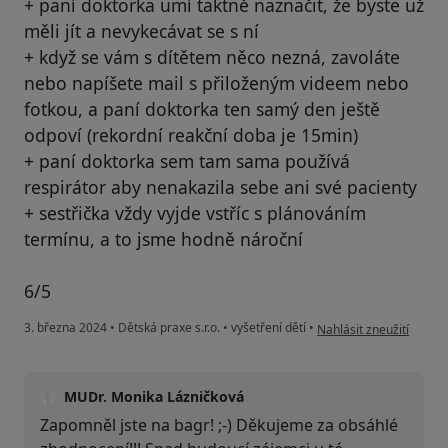
+ paní doktorka umí taktně naznačit, že byste už
měli jít a nevykecávat se s ní
+ když se vám s dítětem něco nezná, zavoláte
nebo napíšete mail s přiloženým videem nebo
fotkou, a paní doktorka ten samý den ještě
odpoví (rekordní reakční doba je 15min)
+ paní doktorka sem tam sama používá
respirátor aby nenakazila sebe ani své pacienty
+ sestřička vždy vyjde vstříc s plánováním
termínu, a to jsme hodně nároční
6/5
podle názoru uživatele
3. března 2024
•
Dětská praxe s.r.o.
•
vyšetření dětí
•
Nahlásit zneužití
MUDr. Monika Lázničková
Zapomněl jste na bagr! ;-) Děkujeme za obsáhlé