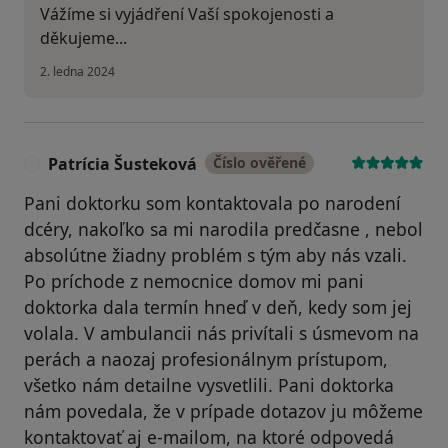
Vážíme si vyjádření Vaší spokojenosti a
děkujeme...
2. ledna 2024
Patrícia Šusteková
Číslo ověřené
P
Pani doktorku som kontaktovala po narodení
dcéry, nakoľko sa mi narodila predčasne , nebol
absolútne žiadny problém s tým aby nás vzali.
Po príchode z nemocnice domov mi pani
doktorka dala termín hneď v deň, kedy som jej
volala. V ambulancii nás privítali s úsmevom na
perách a naozaj profesionálnym prístupom,
všetko nám detailne vysvetlili. Pani doktorka
nám povedala, že v prípade dotazov ju môžeme
kontaktovať aj e-mailom, na ktoré odpovedá