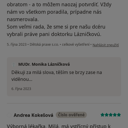
obratom - a to môžem naozaj potvrdiť. Vždy
nám vo všetkom poradila, prípadne nás
nasmerovala.
Som veľmi rada, že sme si pre našu dcéru
vybrali práve pani doktorku Lázničkovú.
podle názoru uživatele
5. října 2023
•
Dětská praxe s.r.o.
•
celkové vyšetření
•
Nahlásit zneužití
MUDr. Monika Lázničková
Děkuji za milá slova, těším se brzy zase na
viděnou...
6. října 2023
Andrea Kokešová
Číslo ověřené
A
Výborná lékařka. Milá, má vstřícný přístup k