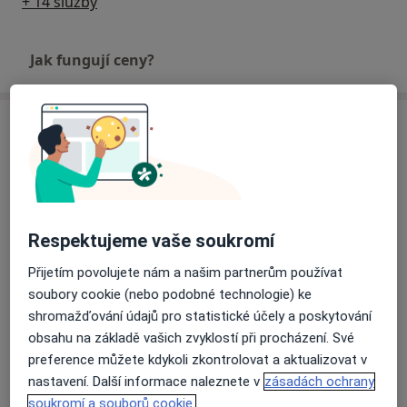
+ 14 služby
Jak fungují ceny?
Adresa
Dětská praxe s.r.o.
EUC klinika Opavská 39,
Poruba
,
Ostrava
708 00
Respektujeme vaše soukromí
Přiblížit mapu
se otevře v nové záložce
Přijetím povolujete nám a našim partnerům používat
soubory cookie (nebo podobné technologie) ke
Dostupnost
Na této adrese online kalendář není aktivní
shromažďování údajů pro statistické účely a poskytování
Co mám v takové situaci udělat?
obsahu na základě vašich zvyklostí při procházení. Své
preference můžete kdykoli zkontrolovat a aktualizovat v
nastavení. Další informace naleznete v
zásadách ochrany
Více
o adrese
soukromí a souborů cookie.