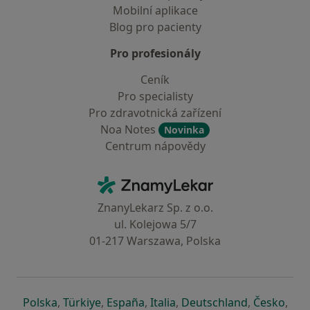
Mobilní aplikace
Blog pro pacienty
Pro profesionály
Ceník
Pro specialisty
Pro zdravotnická zařízení
Noa Notes
Novinka
Centrum nápovědy
Kontakt
ZnamyLekar - Hlavní stránka
ZnanyLekarz Sp. z o.o.
ul. Kolejowa 5/7
01-217 Warszawa, Polska
se otevře v nové záložce
se otevře v nové záložce
se otevře v nové záložce
se otevře v nové záložce
se otevře v 
se o
Polska
,
Türkiye
,
España
,
Italia
,
Deutschland
,
Česko
,