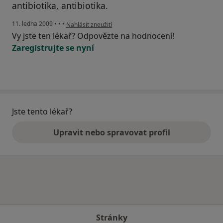
antibiotika, antibiotika.
podle názoru uživatele Nikdy Více
11. ledna 2009
•
•
•
Nahlásit zneužití
Vy jste ten lékař? Odpovězte na hodnocení!
Zaregistrujte se nyní
Jste tento lékař?
Upravit nebo spravovat profil
Stránky