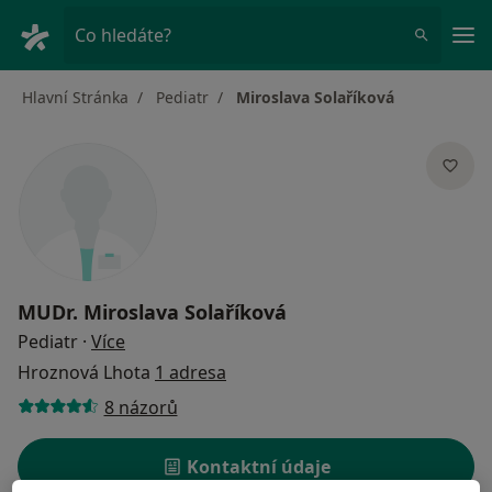
Hla
Co hledáte?
Hlavní Stránka
Pediatr
Miroslava Solaříková
MUDr.
Miroslava Solaříková
o specializacích
Pediatr
·
Více
Hroznová Lhota
1 adresa
8 názorů
Kontaktní údaje