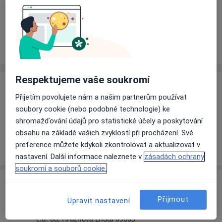
Rezervovat termín
Ceník
Adresy
Názory pacientů (8)
Respektujeme vaše soukromí
Ceník
Přijetím povolujete nám a našim partnerům používat
Informace o službách a cenách nejsou k dispozici
soubory cookie (nebo podobné technologie) ke
Tento specialista ještě nepřidával žádné informace o
shromažďování údajů pro statistické účely a poskytování
svých službách.
obsahu na základě vašich zvyklostí při procházení. Své
preference můžete kdykoli zkontrolovat a aktualizovat v
nastavení. Další informace naleznete v
zásadách ochrany
soukromí a souborů cookie.
Adresa
Přijmout
Upravit nastavení
Praktický lékař pro děti a dorost
č.d. 68,
Hroznová Lhota 69663