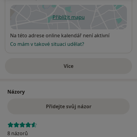
Přiblížit mapu
se otevře v nové záložce
Dostupnost
Na této adrese online kalendář není aktivní
Co mám v takové situaci udělat?
Více
o adrese
Názory
Přidejte svůj názor
8 názorů