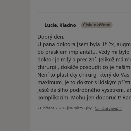
Lucie, Kladno
Číslo ověřené
L
Dobrý den,
U pana doktora jsem byla již 2x, au
po prasklem implantátu. Vždy mi bylo
doktor je milý a precizní. Jelikož má 
chirurgii, dokáže posoudit co je našim
Není to plasticky chirurg, který do Vas
maximum, je to doktor s lidským přístu
ještě dalšího podrobného vysetreni, 
komplikacím. Mohu jen doporučit! Rada
podle názoru uživatele
21. března 2020
•
jiné místo
•
Jiný
•
Nahlásit zneužití