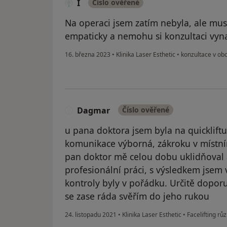
I
Číslo ověřené
Na operaci jsem zatím nebyla, ale musí
empaticky a nemohu si konzultaci vyna
16. března 2023
•
Klinika Laser Esthetic
•
konzultace v obo
Dagmar
Číslo ověřené
D
u pana doktora jsem byla na quickliftu
komunikace výborná, zákroku v místním
pan doktor mě celou dobu uklidňoval 
profesionální práci, s výsledkem jsem 
kontroly byly v pořádku. Určitě doporu
se zase ráda svěřím do jeho rukou
24. listopadu 2021
•
Klinika Laser Esthetic
•
Facelifting rů