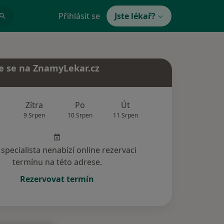
Přihlásit se
Jste lékař?
e se na ZnamyLekar.cz
Zítra
Po
Út
St
Čt
9 Srpen
10 Srpen
11 Srpen
12 Srpen
13 Srp
specialista nenabízí online rezervaci
termínu na této adrese.
Rezervovat termín