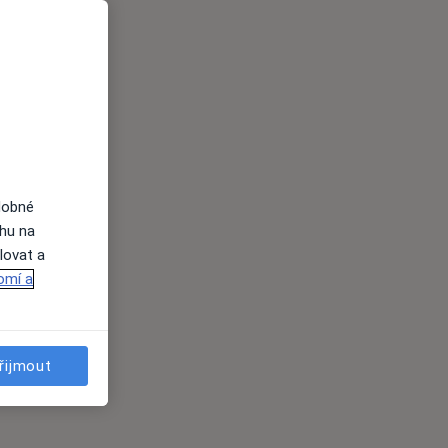
dobné
ahu na
lovat a
omí a
řijmout