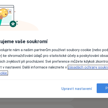
a Univerzitě Karlově v Praze.
e na klinických pracovištích
chirurgii.
raxi v Austrálii v univerzitní nemocnici
ujeme vaše soukromí
 nejprestižnějších nemocnic St.
ovolujete nám a našim partnerům používat soubory cookie (nebo po
rg v Ústřední vojenské nemocnici v
e) ke shromažďování údajů pro statistické účely a poskytování obs
ich zvyklostí při procházení. Své preference můžete kdykoli zkontro
ve Velké Británii a Irsku.
t v nastavení. Další informace naleznete v
zásadách ochrany soukr
omých klinikách
okie.
ogické činnosti na 1. Lékařské fakultě
P
Upravit nastavení
zkušenostech
ic jako vedoucí lékař oddělení