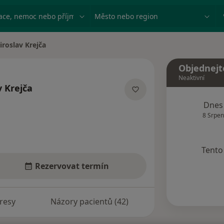
ace, nemoc nebo příjmení
Město nebo region
iroslav Krejča
 města
Objednejt
Neaktivní
v Krejča
specializacích
Dnes
8 Srpen
Tento 
Rezervovat termín
resy
Názory pacientů (42)