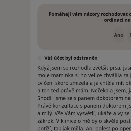
Pomáhají vám názory rozhodovat o 
ordinaci na
Ano
Váš účet byl odstraněn
Když jsem se rozhodla zvětšit prsa, ja
moje maminka si ho velice chválila za 
cvičení skoro zmizela a já chtěla mít p
a ten teď právě mám. Nečekala jsem, j
Shodli jsme se s panem dokotorem na v
Právě konzultace s panem doktorem jso
a milý. Vše Vám vysvětlí, ukáže a vy se
zákrok. V klinice o mě bylo skvěle po
potíží, tak jak měla. Ani bolest po ope