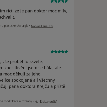
m rict, ze je pan doktor moc mily,
chvalit.
podle názoru uživatele I
ru plastické chirurgie
•
Nahlásit zneužití
, vše proběhlo skvěle,
 znecitlivění jsem se bála, ale
a moc děkuji za jeho
velice spokojená a i všechny
čuji pana doktora Krejču a příště
podle názoru uživatele Dagmar
zné modifikace a rozsahy
•
Nahlásit zneužití