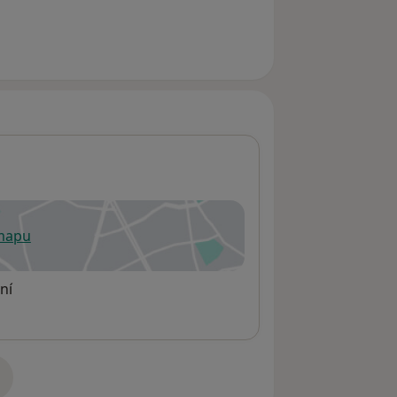
 mapu
 otevře v nové záložce
ní
adrese