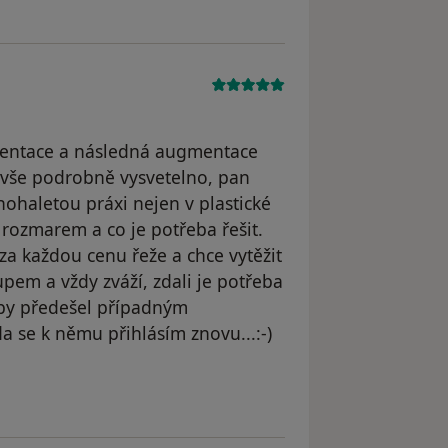
gmentace a následná augmentace
 vše podrobně vysvetelno, pan
mnohaletou práxi nejen v plastické
 rozmarem a co je potřeba řešit.
 za každou cenu řeže a chce vytěžit
pem a vždy zváží, zdali je potřeba
aby předešel případným
 se k němu přihlásím znovu...:-)
 Lucie, Kladno