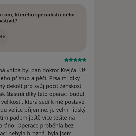
tom, kterého specialistu nebo
vštívit?
Ne
sná volba byl pan doktor Krejča. Už
jeho přístup a pěči. Prsa mi díky
lný dekolt pro svůj pocit ženskosti
ak štastná díky této operaci budu!
elikosti, která sedí k mé postavě.
u velice příjemné, je velmi lidský
 tím pádem ještě více tešíte na
staráno. Operace proběhla bez
raci nebyla hrozná, byla jsem