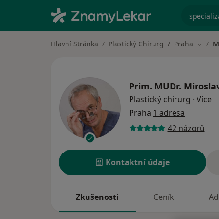
specializ
Hlavní Stránka
Plastický Chirurg
Praha
M
Změna
Prim. MUDr.
Mirosla
o 
Plastický chirurg
·
Více
Praha
1 adresa
42 názorů
Kontaktní údaje
Zkušenosti
Ceník
Ad