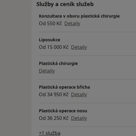
MUDr. Miroslav Krejča - cca 600 - 800 opera
Služby a ceník služeb
možným procentem komplikací (dle výsledk
Konzultace v oboru plastické chirurgie
Zahraniční pobyty
Od 550 Kč
Detaily
1993 - 1994 - praxe v Austrálii (Flinders Me
plný úvazek 2 roky)
Liposukce
1995 - praxe ve Velké Britanii (St. Andrews C
Od 15 000 Kč
Detaily
nemocnice s postgraduální výukou, plný úv
2005 - 2006 - praxe ve Velké Britanii a Irsk
Plastická chirurgie
estetická chirurgie (Highgate Hospital Lond
Detaily
Specializace
Plastická operace břicha
Estetická chirurgie - plný rozsah chirurgic
Od 34 950 Kč
Detaily
modifikací používaných v EU
Chirurgie ruky (mimo vrozené vývojové vady
mikrochirurgie
Plastická operace nosu
Pedagogická činnost
Od 36 250 Kč
Detaily
Od roku 2003 odborný asistent plastické chi
PhD.
+1 služba