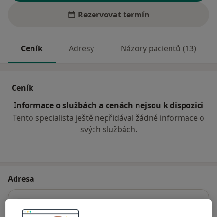
Rezervovat termín
Ceník
Adresy
Názory pacientů (13)
Ceník
Informace o službách a cenách nejsou k dispozici
Tento specialista ještě nepřidával žádné informace o
svých službách.
Adresa
Ord. praktického lékaře pro dospělé
Čechova 665,
Libochovice
41117