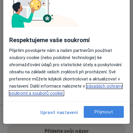
Přiblížit mapu
se otevře v nové záložce
Dostupnost
Na této adrese online kalendář není aktivní
Respektujeme vaše soukromí
Co mám v takové situaci udělat?
Přijetím povolujete nám a našim partnerům používat
soubory cookie (nebo podobné technologie) ke
Způsoby platby (soukromé návštěvy)
shromažďování údajů pro statistické účely a poskytování
Na teto adrese lékař přijímá pacienty na pojišťovnu
obsahu na základě vašich zvyklostí při procházení. Své
Detaily
preference můžete kdykoli zkontrolovat a aktualizovat v
nastavení. Další informace naleznete v
zásadách ochrany
Více
soukromí a souborů cookie.
o adrese
Přijmout
Upravit nastavení
Názory
Přidejte svůj názor