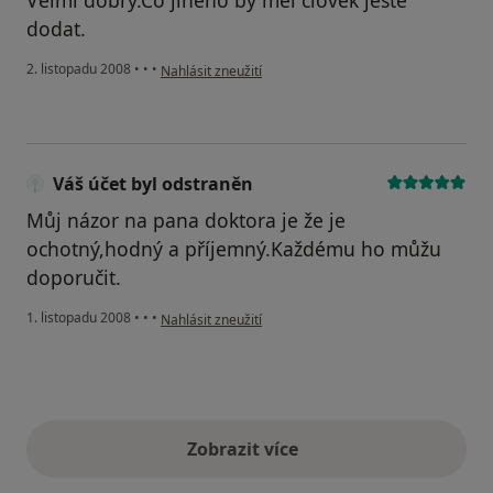
dodat.
podle názoru uživatele Lát Petr
2. listopadu 2008
•
•
•
Nahlásit zneužití
Váš účet byl odstraněn
Můj názor na pana doktora je že je
ochotný,hodný a příjemný.Každému ho můžu
doporučit.
podle názoru uživatele Váš účet byl odstraněn
1. listopadu 2008
•
•
•
Nahlásit zneužití
Zobrazit více
výše uvedené názory