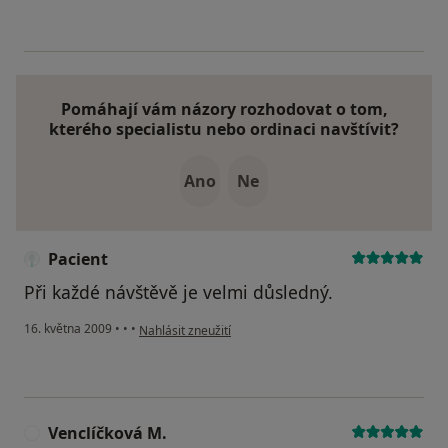
Pomáhají vám názory rozhodovat o tom,
kterého specialistu nebo ordinaci navštívit?
Ano
Ne
Pacient
Při každé návštěvě je velmi důsledný.
podle názoru uživatele Pacient
16. května 2009
•
•
•
Nahlásit zneužití
Venclíčková M.
V