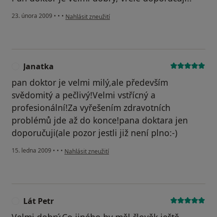
podle názoru uživatele Hanousková
23. února 2009
•
•
•
Nahlásit zneužití
Janatka
J
pan doktor je velmi milý,ale především
svědomitý a pečlivý!Velmi vstřícný a
profesionální!Za vyřešením zdravotních
problémů jde až do konce!pana doktara jen
doporučuji(ale pozor jestli již není plno:-)
podle názoru uživatele Janatka
15. ledna 2009
•
•
•
Nahlásit zneužití
Lát Petr
L
Velmi dobrý.Co jiného by měl člověk ještě