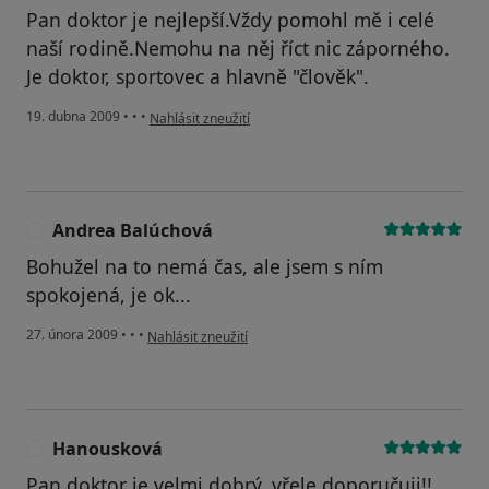
Pan doktor je nejlepší.Vždy pomohl mě i celé
naší rodině.Nemohu na něj říct nic záporného.
Je doktor, sportovec a hlavně "člověk".
podle názoru uživatele Venclíčková M.
19. dubna 2009
•
•
•
Nahlásit zneužití
Andrea Balúchová
A
Bohužel na to nemá čas, ale jsem s ním
spokojená, je ok...
podle názoru uživatele Andrea Balúchová
27. února 2009
•
•
•
Nahlásit zneužití
Hanousková
H
Pan doktor je velmi dobrý, vřele doporučuji!!