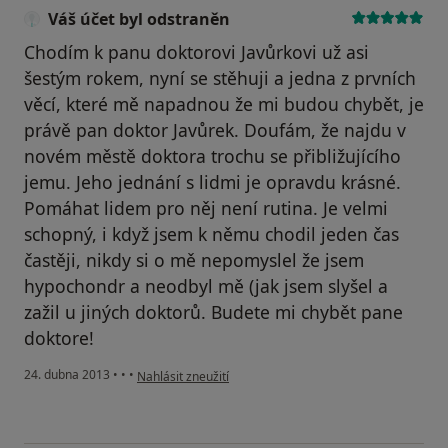
Váš účet byl odstraněn
Chodím k panu doktorovi Javůrkovi už asi
šestým rokem, nyní se stěhuji a jedna z prvních
věcí, které mě napadnou že mi budou chybět, je
právě pan doktor Javůrek. Doufám, že najdu v
novém městě doktora trochu se přibližujícího
jemu. Jeho jednání s lidmi je opravdu krásné.
Pomáhat lidem pro něj není rutina. Je velmi
schopný, i když jsem k němu chodil jeden čas
častěji, nikdy si o mě nepomyslel že jsem
hypochondr a neodbyl mě (jak jsem slyšel a
zažil u jiných doktorů. Budete mi chybět pane
doktore!
podle názoru uživatele Váš účet byl odstraněn
24. dubna 2013
•
•
•
Nahlásit zneužití