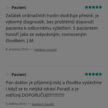
Pacient
Začátek ordinačních hodin dodržuje přesně. Je
výborný diagnostik, bez problémů doporučí
pacienta k odbornému vyšetření. S pacientem
hovoří jako se svéprávným, rovnoceným
člověkem. J.M.
podle názoru uživatele Pacient
8. prosince 2010
•
•
•
Nahlásit zneužití
Pacient
Pan doktor je příjemný,milý a člověka vyslechne
i když se to netýká zdraví.Poradí a je
vstřícný.DOPORUČUJI!!!!!!!!!!!!!
podle názoru uživatele Pacient
3. května 2010
•
•
•
Nahlásit zneužití