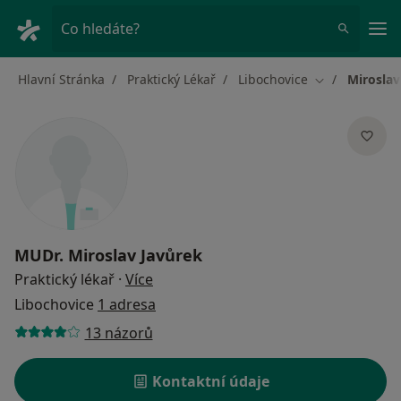
Hla
Co hledáte?
Hlavní Stránka
Praktický Lékař
Libochovice
Miroslav
Změna města
MUDr.
Miroslav Javůrek
o specializacích
Praktický lékař
·
Více
Libochovice
1 adresa
13 názorů
Kontaktní údaje