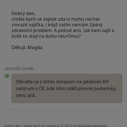
Dobrý den,
chtěla bych se zeptat zda si mohu nechat
zmrazit vajíčka, i když zatím nemám žádný
zdravotní problém. A pokud ano, tak kam zajít a
kolik to stojí na dobu neurčitou?
Děkuji. Magda
ODPOVĚĎ LÉKAŘE:
Obraťte se s tímto dotazem na jakékoliv IVF
centrum v ČR ,kde Vám sdělí přesné podmínky,
cenu atd.
Dobrý den, chtela bych se zeptat 4.12 2017 mi byl laparoskopicky