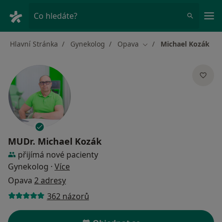
Hla
Co hledáte?
Hlavní Stránka
Gynekolog
Opava
Michael Kozák
Změna města
MUDr.
Michael Kozák
přijímá nové pacienty
o specializacích
Gynekolog
·
Více
Opava
2 adresy
362 názorů