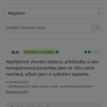
Hledejte v názorech
M.K.
Návštěva ověřená
M
Nepříjemné chování doktora, předsudky a jako
neregistrovaná pacientka jsem se cítila velmi
nevítaná, ačkoli jsem si vyšetření zaplatila.
4. července 2025
•
Gynekologie pro region Opava a okolí
•
gynekologické vyšetření
•
podle názoru uživatele M.K.
Nahlásit zneužití