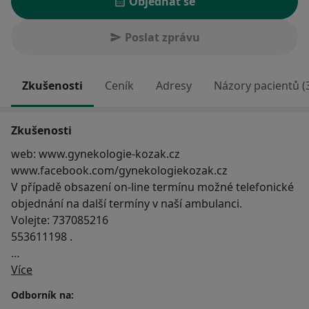
Objednat se
Poslat zprávu
Zkušenosti
Ceník
Adresy
Názory pacientů (
Zkušenosti
web: www.gynekologie-kozak.cz
www.facebook.com/gynekologiekozak.cz
V případě obsazení on-line termínu možné telefonické
objednání na další termíny v naší ambulanci.
Volejte: 737085216
553611198 .
O mně
Naše ambulance nabízí komplexní péči o ženu s
Více
důrazem na individuální přístup a dostatečný časový
Odborník na:
prostor pro vyšetření v přijemném moderním