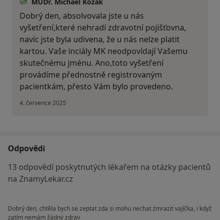
MUDr. Michael Kozák
Dobrý den, absolvovala jste u nás
vyšetření,které nehradí zdravotní pojišťovna,
navíc jste byla udivena, že u nás nelze platit
kartou. Vaše inciály MK neodpovídají Vašemu
skutečnému jménu. Ano,toto vyšetření
provádíme přednostně registrovaným
pacientkám, přesto Vám bylo provedeno.
4. července 2025
Odpovědi
13 odpovědí poskytnutých lékařem na otázky pacientů
na ZnamyLekar.cz
Dobrý den, chtěla bych se zeptat zda si mohu nechat zmrazit vajíčka, i když
zatím nemám žádný zdrav