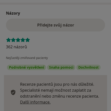
Členství v odborných společnostech:
Názory
ČGPS JEP- Sekce cervikální patologie a kolposkopie,
Senologická společnost
Přidejte svůj názor
362 názorů
Nejčastěji zmiňované pacienty
Podrobné vysvětlení
Snaha pomoci
Dochvilnost
Recenze pacientů jsou pro nás důležité.
Specialisté nemají možnost zaplatit za
odstranění nebo změnu recenze pacienta.
Další informace o názorech
Další informace.