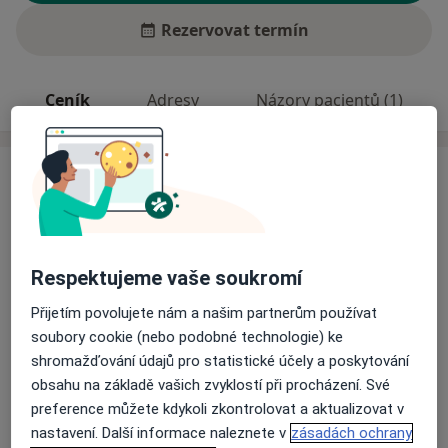
Rezervovat termín
Ceník
Adresy
Názory pacientů (1)
Služby a ceník služeb
Celkové vyšetření
Detaily
Respektujeme vaše soukromí
Fyzikální vyšetření
Detaily
Přijetím povolujete nám a našim partnerům používat
soubory cookie (nebo podobné technologie) ke
shromažďování údajů pro statistické účely a poskytování
Hladina glukózy v krvi
obsahu na základě vašich zvyklostí při procházení. Své
Detaily
preference můžete kdykoli zkontrolovat a aktualizovat v
nastavení. Další informace naleznete v
zásadách ochrany
Měření krevního tlaku