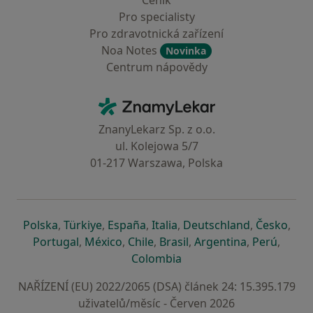
Ceník
Pro specialisty
Pro zdravotnická zařízení
Noa Notes
Novinka
Centrum nápovědy
Kontakt
ZnamyLekar - Hlavní stránka
ZnanyLekarz Sp. z o.o.
ul. Kolejowa 5/7
01-217 Warszawa, Polska
se otevře v nové záložce
se otevře v nové záložce
se otevře v nové záložce
se otevře v nové záložce
se otevře v 
se o
Polska
,
Türkiye
,
España
,
Italia
,
Deutschland
,
Česko
,
se otevře v nové záložce
se otevře v nové záložce
se otevře v nové záložce
se otevře v nové záložc
se otevře v 
se ote
Portugal
,
México
,
Chile
,
Brasil
,
Argentina
,
Perú
,
se otevře v nové záložce
Colombia
NAŘÍZENÍ (EU) 2022/2065 (DSA) článek 24: 15.395.179
uživatelů/měsíc - Červen 2026