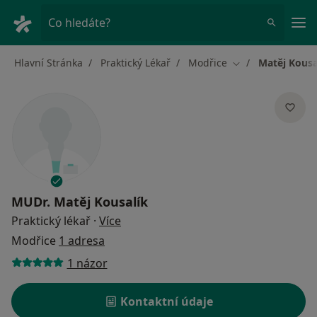
Hla
Co hledáte?
Hlavní Stránka
Praktický Lékař
Modřice
Matěj Kousa
Změna města
MUDr.
Matěj Kousalík
o specializacích
Praktický lékař
·
Více
Modřice
1 adresa
1 názor
Kontaktní údaje