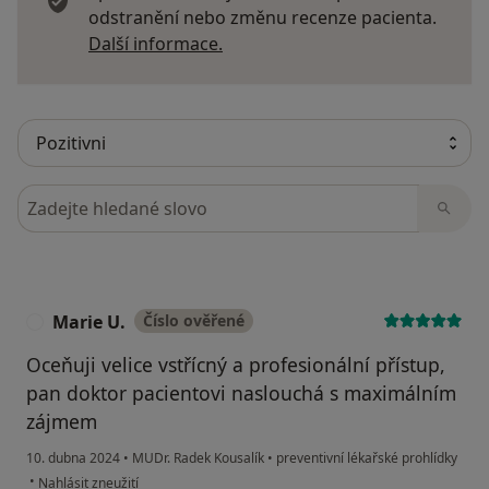
odstranění nebo změnu recenze pacienta.
Další informace o názorech
Další informace.
Hledejte v názorech
Marie U.
Číslo ověřené
M
Oceňuji velice vstřícný a profesionální přístup,
pan doktor pacientovi naslouchá s maximálním
zájmem
10. dubna 2024
•
MUDr. Radek Kousalík
•
preventivní lékařské prohlídky
podle názoru uživatele Marie U.
•
Nahlásit zneužití