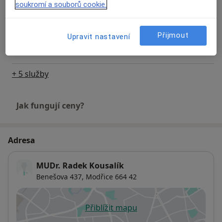
soukromí a souborů cookie.
Detaily
Přijmout
Upravit nastavení
Očkování
Detaily
+ 5 služby
Jak fungují ceny?
Adresa
MUDr. Radek Kousalík
Benešova 437,
Modřice
664 42
Přiblížit mapu
se otevře v nové záložce