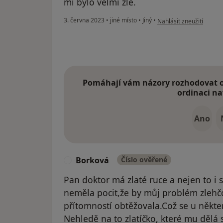
mi bylo velmi zle.
podle názoru uživatele
3. června 2023
•
jiné místo
•
Jiný
•
Nahlásit zneužití
Pomáhají vám názory rozhodovat o 
ordinaci na
Ano
Borková
Číslo ověřené
B
Pan doktor má zlaté ruce a nejen to i 
neměla pocit,že by můj problém zlehčo
přítomností obtěžovala.Což se u někter
Nehledě na to zlatíčko, které mu dělá s