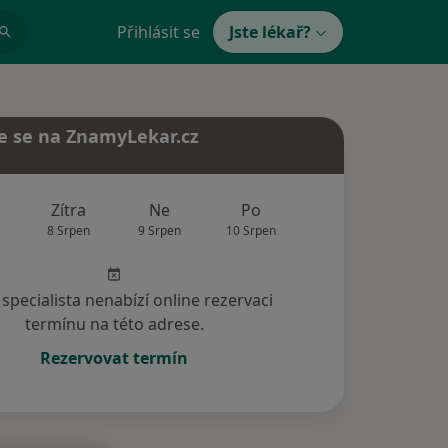
Přihlásit se
Jste lékař?
e se na ZnamyLekar.cz
Zítra
Ne
Po
Út
St
8 Srpen
9 Srpen
10 Srpen
11 Srpen
12 Srp
specialista nenabízí online rezervaci
termínu na této adrese.
Rezervovat termín