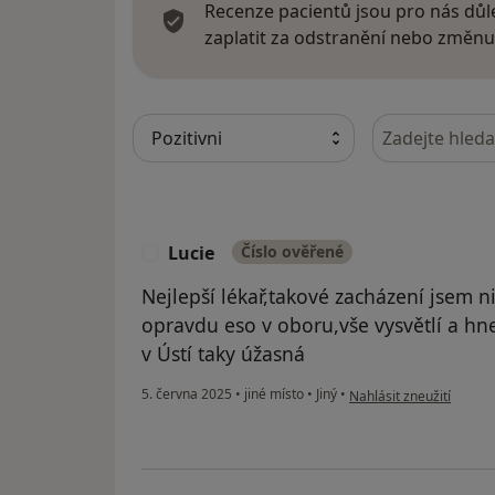
Recenze pacientů jsou pro nás důle
zaplatit za odstranění nebo změnu
Hledejte v ná
Lucie
Číslo ověřené
L
Nejlepší lékař,takové zacházení jsem n
opravdu eso v oboru,vše vysvětlí a hne
v Ústí taky úžasná
podle názoru uživatele 
5. června 2025
•
jiné místo
•
Jiný
•
Nahlásit zneužití