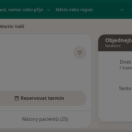
ace, nemoc nebo příjmení
Město nebo region
Martin Vališ
a města
Objednejt
Neaktivní
izacích
Dnes
7 Srpen
Tento 
Rezervovat termín
Názory pacientů (25)