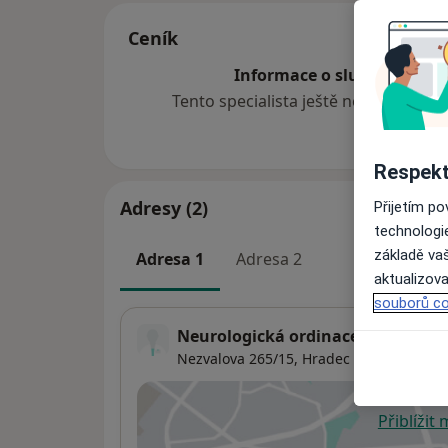
Ceník
Informace o službách a cen
Tento specialista ještě nepřidával ž
Respekt
Adresy (2)
Přijetím p
technologi
základě vaš
Adresa 1
Adresa 2
aktualizova
souborů co
Neurologická ordinace
Nezvalova 265/15,
Hradec Králové
Přiblížit
se