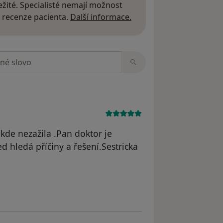
žité. Specialisté nemají možnost
Další informace o názor
 recenze pacienta.
Další informace.
zorech
ikde nezažila .Pan doktor je
d hledá příčiny a řešení.Sestricka
Lucie