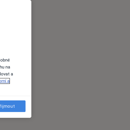
dobné
ahu na
lovat a
omí a
řijmout