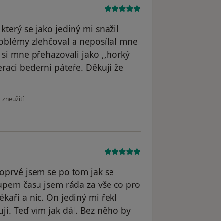
 který se jako jediný mi snažil
roblémy zlehčoval a neposílal mne
i si mne přehazovali jako ,,horký
aci bederní páteře. Děkuji že
ázoru uživatele AL
 zneužití
 Poprvé jsem se po tom jak se
upem času jsem ráda za vše co pro
kaři a nic. On jediný mi řekl
ji. Teď vím jak dál. Bez něho by