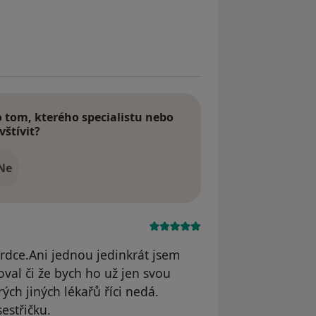
 HŠ
tom, kterého specialistu nebo
vštívit?
Ne
srdce.Ani jednou jedinkrát jsem
val či že bych ho už jen svou
ých jiných lékařů říci nedá.
estřičku.