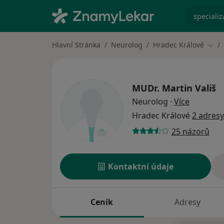
specializ
Hlavní Stránka
Neurolog
Hradec Králové
Změn
MUDr.
Martin Vališ
o special
Neurolog
·
Více
Hradec Králové
2 adresy
25 názorů
Kontaktní údaje
Ceník
Adresy