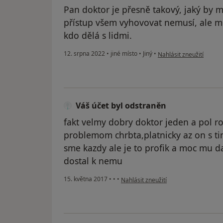
Pan doktor je přesně takový, jaký by m
přístup všem vyhovovat nemusí, ale mn
kdo dělá s lidmi.
podle názoru uživatele L
12. srpna 2022
•
jiné místo
•
Jiný
•
Nahlásit zneužití
Váš účet byl odstraněn
fakt velmy dobry doktor jeden a pol r
problemom chrbta,platnicky az on s tim
sme kazdy ale je to profik a moc mu 
dostal k nemu
podle názoru uživatele Váš účet byl 
15. května 2017
•
•
•
Nahlásit zneužití