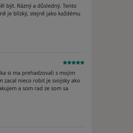
ěl být. Rázný a důsledný. Tento
ě je blízký, stejně jako každému
. C.
oka si ma prehadzovali s mojim
 zacal nieco robit je svojsky ako
dakujem a som rad ze som sa
odstraněn