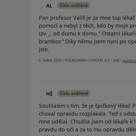
AL
Číslo ověřené
A
Pan profesor Vališ je za mne top lékař,
pomocí a nebyl z těch, kdo by moje p
tzv. ,, od domu k domu." Ostatní lékař
brambor." Díky němu jsem nyní po oper
jste.
podle n
6. ledna 2025
•
POLIKLINIKA CHOCEŇ, a.s.
•
Jiný
•
Nahlásit
HŠ
Číslo ověřené
H
Souhlasím s tím, že je špičkový lékař.
choval opravdu rozplakala. Teď s odst
mne udělal. Chodila jsem od lékaře k lé
pravdu do očí a za to mu opravdu děku