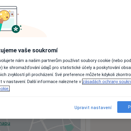
ách nejsou k dispozici
ádné informace o svých službách.
ujeme vaše soukromí
ovolujete nám a našim partnerům používat soubory cookie (nebo po
e) ke shromažďování údajů pro statistické účely a poskytování obs
ich zvyklostí při procházení. Své preference můžete kdykoli zkontro
t v nastavení. Další informace naleznete v
zásadách ochrany soukr
okie.
P
Upravit nastavení
 mapu
 otevře v nové záložce