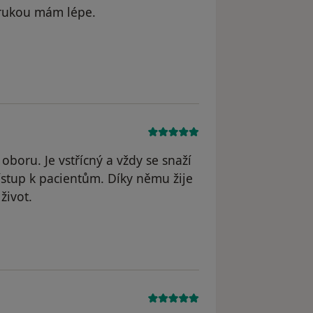
o rukou mám lépe.
e Borková
oboru. Je vstřícný a vždy se snaží
řístup k pacientům. Díky němu žije
život.
enka Š.