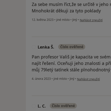
Za sebe musím říct,že se určitě v jeh
Mnohokrát děkuji za tyto poklady
podle názoru uživatel
12. května 2023
•
jiné místo
•
Jiný
•
Nahlásit zneužití
Lenka Š.
Číslo ověřené
L
Pan profesor Vališ je kapacita ve svém 
najít řešení. Oceňuji jeho znalosti a p
můj 79letý tatínek stále plnohodnotný 
podle názoru uživatele L
4. února 2023
•
jiné místo
•
Jiný
•
Nahlásit zneužití
L. C.
Číslo ověřené
L