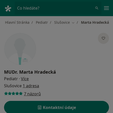
Hla
Co hledáte?
Hlavní Stránka
Pediatr
Slušovice
Marta Hradecká
Změna města
MUDr.
Marta Hradecká
o specializacích
Pediatr
·
Více
Slušovice
1 adresa
7 názorů
Kontaktní údaje