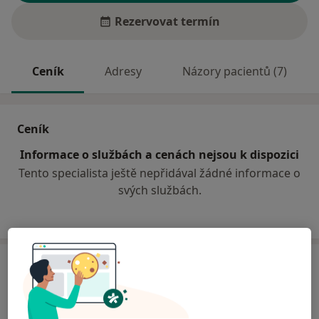
Rezervovat termín
Ceník
Adresy
Názory pacientů (7)
Ceník
Informace o službách a cenách nejsou k dispozici
Tento specialista ještě nepřidával žádné informace o
svých službách.
Adresa
Privátní dětská lékařka
Hřbitovní 172,
Slušovice
76315