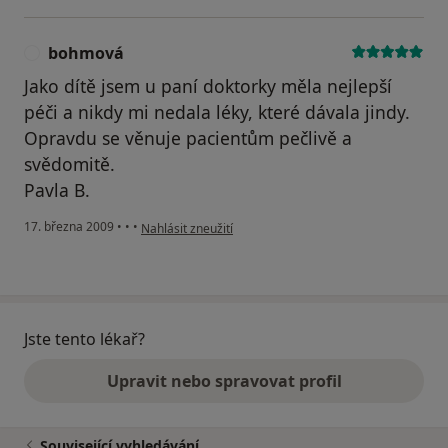
bohmová
B
Jako dítě jsem u paní doktorky měla nejlepší
péči a nikdy mi nedala léky, které dávala jindy.
Opravdu se věnuje pacientům pečlivě a
svědomitě.
Pavla B.
podle názoru uživatele bohmová
17. března 2009
•
•
•
Nahlásit zneužití
Jste tento lékař?
Upravit nebo spravovat profil
Související vyhledávání