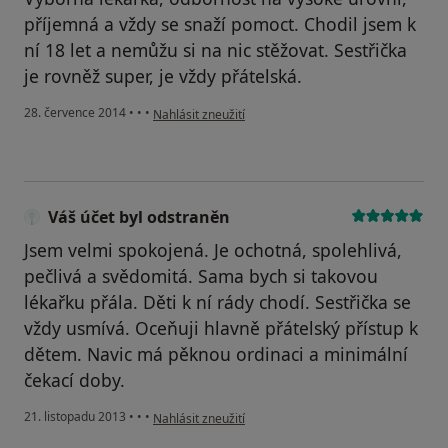
příjemná a vždy se snaží pomoct. Chodil jsem k
ní 18 let a nemůžu si na nic stěžovat. Sestřička
je rovněž super, je vždy přátelská.
podle názoru uživatele Váš účet byl odstraněn
28. července 2014
•
•
•
Nahlásit zneužití
Váš účet byl odstraněn
Jsem velmi spokojená. Je ochotná, spolehlivá,
pečlivá a svědomitá. Sama bych si takovou
lékařku přála. Děti k ní rády chodí. Sestřička se
vždy usmívá. Oceňuji hlavně přátelský přístup k
dětem. Navic má pěknou ordinaci a minimální
čekací doby.
podle názoru uživatele Váš účet byl odstraněn
21. listopadu 2013
•
•
•
Nahlásit zneužití