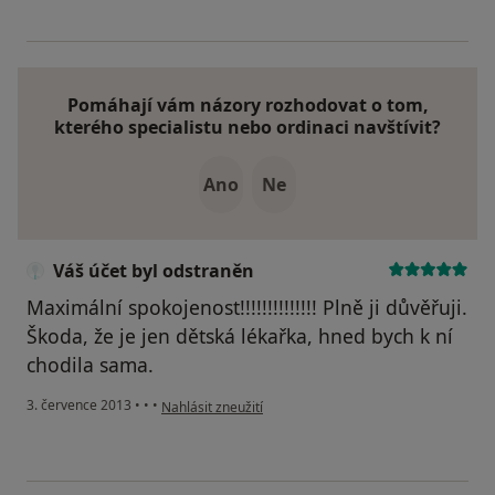
Pomáhají vám názory rozhodovat o tom,
kterého specialistu nebo ordinaci navštívit?
Ano
Ne
Váš účet byl odstraněn
Maximální spokojenost!!!!!!!!!!!!!! Plně ji důvěřuji.
Škoda, že je jen dětská lékařka, hned bych k ní
chodila sama.
podle názoru uživatele Váš účet byl odstraněn
3. července 2013
•
•
•
Nahlásit zneužití