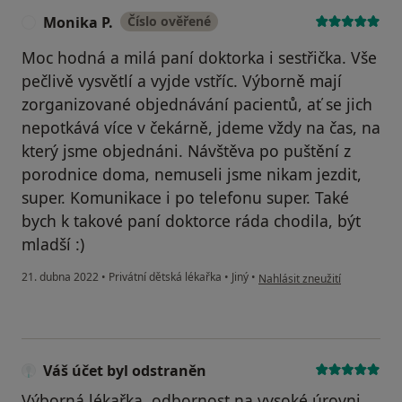
Monika P.
Číslo ověřené
M
Moc hodná a milá paní doktorka i sestřička. Vše
pečlivě vysvětlí a vyjde vstříc. Výborně mají
zorganizované objednávání pacientů, ať se jich
nepotkává více v čekárně, jdeme vždy na čas, na
který jsme objednáni. Návštěva po puštění z
porodnice doma, nemuseli jsme nikam jezdit,
super. Komunikace i po telefonu super. Také
bych k takové paní doktorce ráda chodila, být
mladší :)
podle názoru uživatele Monik
21. dubna 2022
•
Privátní dětská lékařka
•
Jiný
•
Nahlásit zneužití
Váš účet byl odstraněn
Výborná lékařka, odbornost na vysoké úrovni,