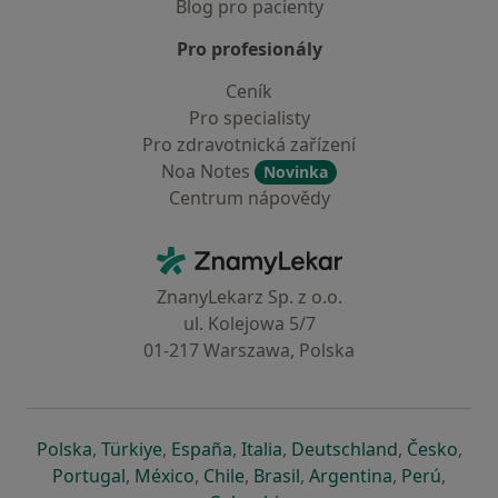
Blog pro pacienty
Pro profesionály
Ceník
Pro specialisty
Pro zdravotnická zařízení
Noa Notes
Novinka
Centrum nápovědy
Kontakt
ZnamyLekar - Hlavní stránka
ZnanyLekarz Sp. z o.o.
ul. Kolejowa 5/7
01-217 Warszawa, Polska
se otevře v nové záložce
se otevře v nové záložce
se otevře v nové záložce
se otevře v nové záložce
se otevře v 
se o
Polska
,
Türkiye
,
España
,
Italia
,
Deutschland
,
Česko
,
se otevře v nové záložce
se otevře v nové záložce
se otevře v nové záložce
se otevře v nové záložc
se otevře v 
se ote
Portugal
,
México
,
Chile
,
Brasil
,
Argentina
,
Perú
,