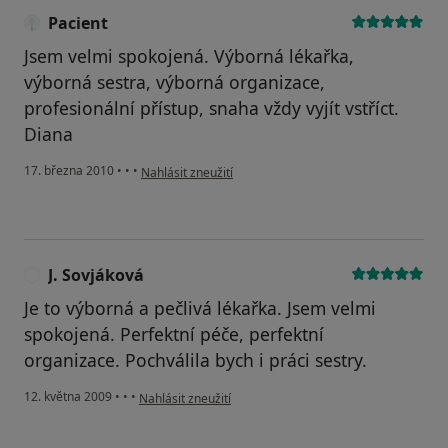
Pacient
Jsem velmi spokojená. Výborná lékařka,
výborná sestra, výborná organizace,
profesionální přístup, snaha vždy vyjít vstříct.
Diana
podle názoru uživatele Pacient
17. března 2010
•
•
•
Nahlásit zneužití
J. Sovjáková
J
Je to výborná a pečlivá lékařka. Jsem velmi
spokojená. Perfektní péče, perfektní
organizace. Pochválila bych i práci sestry.
podle názoru uživatele J. Sovjáková
12. května 2009
•
•
•
Nahlásit zneužití