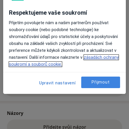
Respektujeme vaše soukromí
Přiblížit mapu
se otevře v nové záložce
Přijetím povolujete nám a našim partnerům používat
soubory cookie (nebo podobné technologie) ke
Dostupnost
Na této adrese online kalendář není aktivní
shromažďování údajů pro statistické účely a poskytování
Co mám v takové situaci udělat?
obsahu na základě vašich zvyklostí při procházení. Své
preference můžete kdykoli zkontrolovat a aktualizovat v
nastavení. Další informace naleznete v
zásadách ochrany
Způsoby platby (soukromé návštěvy)
soukromí a souborů cookie.
Na teto adrese lékař přijímá pacienty na pojišťovnu
Detaily
Přijmout
Upravit nastavení
Více
o adrese
Názory
Přidejte svůj názor