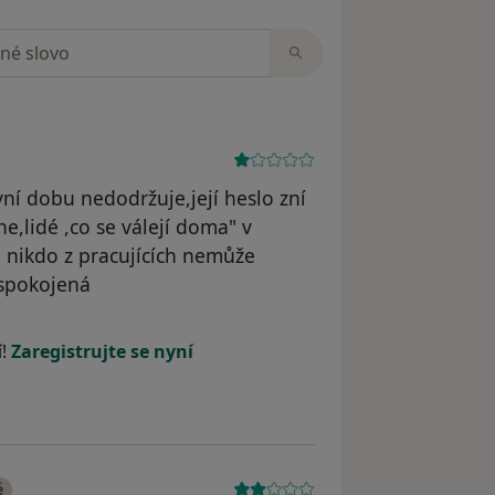
zorech
ní dobu nedodržuje,její heslo zní
e,lidé ,co se válejí doma" v
i nikdo z pracujících nemůže
í spokojená
dstraněn
í!
Zaregistrujte se nyní
é