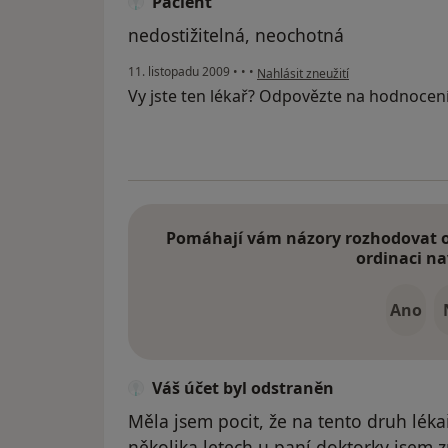
Pacient
nedostižitelná, neochotná
podle názoru uživatele Pacient
11. listopadu 2009
•
•
•
Nahlásit zneužití
Vy jste ten lékař? Odpovězte na hodnocen
Pomáhají vám názory rozhodovat o 
ordinaci na
Ano
Váš účet byl odstraněn
Měla jsem pocit, že na tento druh lék
několika letech u paní doktorky jsem zm