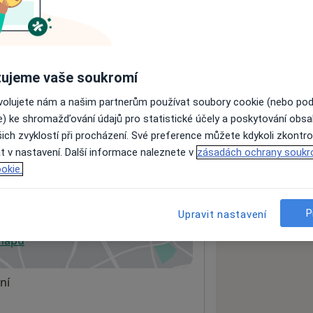
ách nejsou k dispozici
ádné informace o svých službách.
ujeme vaše soukromí
ovolujete nám a našim partnerům používat soubory cookie (nebo po
e) ke shromažďování údajů pro statistické účely a poskytování obs
ich zvyklostí při procházení. Své preference můžete kdykoli zkontro
t v nastavení. Další informace naleznete v
zásadách ochrany soukr
okie.
P
Upravit nastavení
 mapu
 otevře v nové záložce
ní