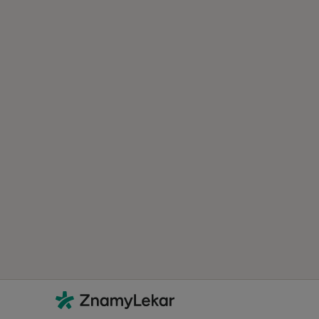
Kontakt
ZnamyLekar - Hlavní stránka