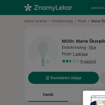
specializ
Hlavní Stránka
Endokrinolog
Plzeň
Marie Šk
MUDr.
Marie Škorpil
o spe
Endokrinolog
·
Více
Plzeň
1 adresa
9 názorů
Kontaktní údaje
Ceník
Adresy