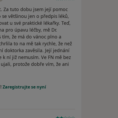
t. Za tuto dobu jsem její pomoc
 se většinou jen o předpis léků,
vat u své praktické lékařky. Teď,
na pro úpavu léčby, mě Dr.
 s tím, že má do vánoc plno a
rlila to na mě tak rychle, že než
ní doktorka zavěsila. Její jednání
e k ní již nemusím. Ve FN mě bez
ujali, protože dobře vím, že ani
l odstraněn
í!
Zaregistrujte se nyní