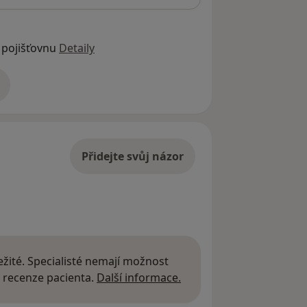
 pojišťovnu
Detaily
adrese
Přidejte svůj názor
žité. Specialisté nemají možnost
Další informace o názor
 recenze pacienta.
Další informace.