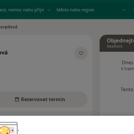
ace, nemoc nebo příjmení
Město nebo region
orpilová
Objednejt
Neaktivní
ová
cializacích
Dnes
6 Srpen
Tento 
Rezervovat termín
Názory pacientů (9)