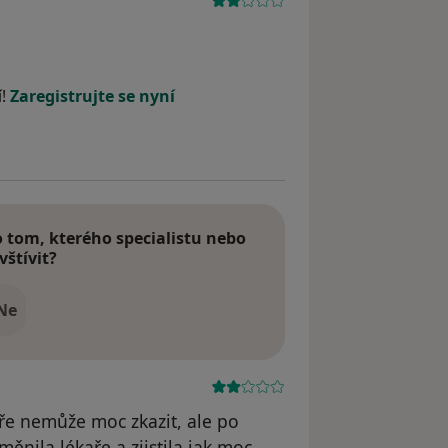
í!
Zaregistrujte se nyní
tom, kterého specialistu nebo
vštívit?
Ne
aře nemůže moc zkazit, ale po
ěnila lékaře a zjistila jak moc