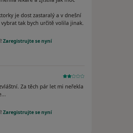
torky je dost zastaralý a v dnešní
brat tak bych určitě volila jinak.
dstraněn
í!
Zaregistrujte se nyní
zvláštní. Za těch pár let mi neřekla
...
í!
Zaregistrujte se nyní