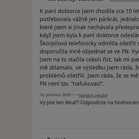
K paní doktorce jsem chodila cca 10 le
potřebovala vážně jen párkrát, jednalo
které jsem si jinak nechávala předepiso
když jsem byla k paní doktorce odeslá
Škorpilová telefonicky odmítla ošetřit
doporučila mně objednat se ve FN. Vych
jsem na to stačila cokoli říct, tak mi pa
mě zklamalo, ve výsledku jsem ráda, ž
problémů ošetřili. Jsem ráda, že se mě 
FN není tzv. "nafukovací".
podle názoru uživatele Váš účet by
10. prosince 2009
•
•
•
Nahlásit zneužití
Vy jste ten lékař? Odpovězte na hodnocen