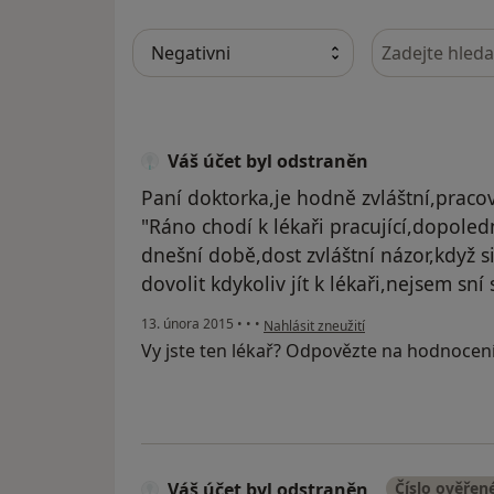
Hledejte v ná
Váš účet byl odstraněn
Paní doktorka,je hodně zvláštní,pracov
"Ráno chodí k lékaři pracující,dopoledn
dnešní době,dost zvláštní názor,když s
dovolit kdykoliv jít k lékaři,nejsem sn
podle názoru uživatele Váš účet byl o
13. února 2015
•
•
•
Nahlásit zneužití
Vy jste ten lékař? Odpovězte na hodnocen
Váš účet byl odstraněn
Číslo ověřen