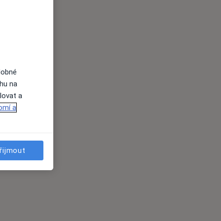
dobné
ahu na
lovat a
omí a
řijmout