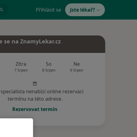
Přihlásit se
Jste lékař?
e se na ZnamyLekar.cz
Zítra
So
Ne
Po
Út
7 Srpen
8 Srpen
9 Srpen
10 Srpen
11 Srp
specialista nenabízí online rezervaci
termínu na této adrese.
Rezervovat termín