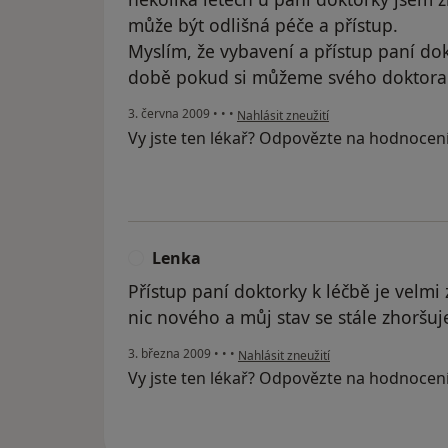
může být odlišná péče a přístup.
Myslím, že vybavení a přístup paní dok
době pokud si můžeme svého doktora vy
podle názoru uživatele Váš účet byl o
3. června 2009
•
•
•
Nahlásit zneužití
Vy jste ten lékař? Odpovězte na hodnocen
Lenka
L
Přístup paní doktorky k léčbě je velmi 
nic nového a můj stav se stále zhoršuje
podle názoru uživatele Lenka
3. března 2009
•
•
•
Nahlásit zneužití
Vy jste ten lékař? Odpovězte na hodnocen