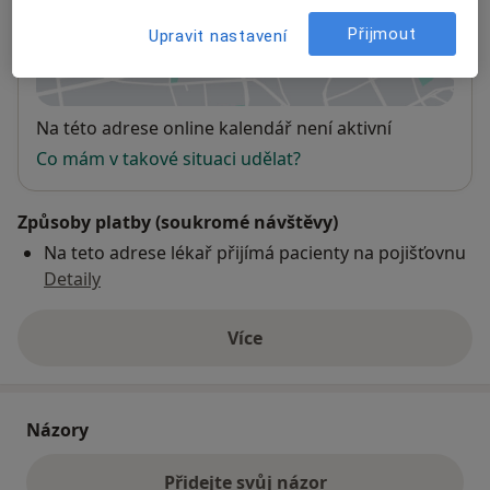
Přijmout
Upravit nastavení
Přiblížit mapu
se otevře v nové záložce
Dostupnost
Na této adrese online kalendář není aktivní
Co mám v takové situaci udělat?
Způsoby platby (soukromé návštěvy)
Na teto adrese lékař přijímá pacienty na pojišťovnu
Detaily
Více
o adrese
Názory
Přidejte svůj názor