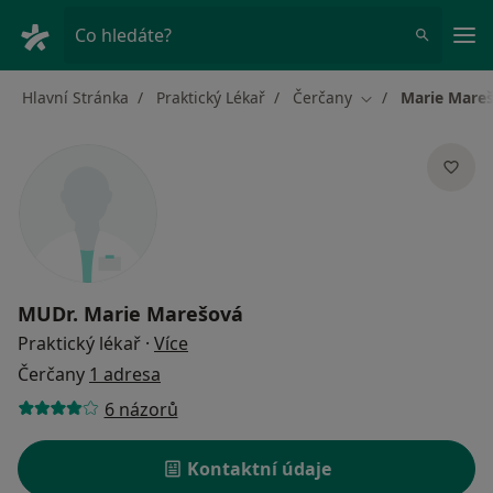
Hla
Co hledáte?
Hlavní Stránka
Praktický Lékař
Čerčany
Marie Mare
Změna města
MUDr.
Marie Marešová
o specializacích
Praktický lékař
·
Více
Čerčany
1 adresa
6 názorů
Kontaktní údaje