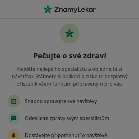
Hla
Co hledáte?
Hlavní Stránka
Zubař
Rokytnice Nad Jizerou
Marie 
Změna měst
Pečujte o své zdraví
Najděte nejlepšího specialistu a objednejte si
návštěvu. Stáhněte si aplikaci a získejte bezplatný
přístup k všem funkcím připraveným pro vás:
MUDr.
Marie Folprechtová
o specializacích
Zubař
·
Více
Snadno spravujte své návštěvy
Rokytnice nad Jizerou
1 adresa
6 názorů
Odesílejte zprávy svým specialistům
Kontaktní údaje
Dostávejte připomenutí o návštěvě