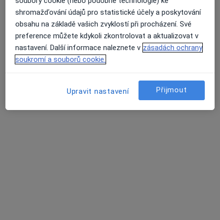
soubory cookie (nebo podobné technologie) ke
shromažďování údajů pro statistické účely a poskytování
obsahu na základě vašich zvyklostí při procházení. Své
Přiblížit mapu
se otevře v nové záložce
preference můžete kdykoli zkontrolovat a aktualizovat v
nastavení. Další informace naleznete v
zásadách ochrany
Dostupnost
Na této adrese online kalendář není aktivní
soukromí a souborů cookie.
Co mám v takové situaci udělat?
Přijmout
Upravit nastavení
Způsoby platby (soukromé návštěvy)
Na teto adrese lékař přijímá pacienty na pojišťovnu
Detaily
Více
o adrese
Názory
Přidejte svůj názor