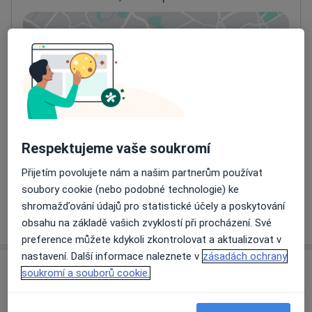
Přiblížit mapu
se otevře v nové záložce
Dostupnost
Na této adrese online kalendář není aktivní
Co mám v takové situaci udělat?
Způsoby platby (soukromé návštěvy)
Respektujeme vaše soukromí
Na teto adrese lékař přijímá pacienty na pojišťovnu
Přijetím povolujete nám a našim partnerům používat
Detaily
soubory cookie (nebo podobné technologie) ke
shromažďování údajů pro statistické účely a poskytování
Více
o adrese
obsahu na základě vašich zvyklostí při procházení. Své
preference můžete kdykoli zkontrolovat a aktualizovat v
nastavení. Další informace naleznete v
zásadách ochrany
Názory
soukromí a souborů cookie.
Přidejte svůj názor