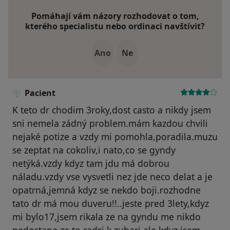
Pomáhají vám názory rozhodovat o tom,
kterého specialistu nebo ordinaci navštívit?
Ano
Ne
Pacient
K teto dr chodim 3roky,dost casto a nikdy jsem
sni nemela zádný problem.mám kazdou chvili
nejaké potize a vzdy mi pomohla,poradila.muzu
se zeptat na cokoliv,i nato,co se gyndy
netýká.vzdy kdyz tam jdu má dobrou
náladu.vzdy vse vysvetli nez jde neco delat a je
opatrná,jemná kdyz se nekdo boji.rozhodne
tato dr má mou duveru!!..jeste pred 3lety,kdyz
mi bylo17,jsem rikala ze na gyndu me nikdo