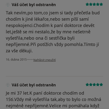
Váš účet byl odstraněn
Tak nevím,po tom,co jsem si tady přečetla bud
chodím k jiné lékařce,nebo sem píší samí
nespokojenci.Chodím k paní doktorce devět
let,ještě se mi nestalo,že by mne nešetrně
vyšetřila,nebo ona či sestřička byli
nepříjemné.Při potížích vždy pomohla.Tímto jí
za vše děkuji.
podle názoru uživatele Váš účet byl odstraněn
16. dubna 2015
•
•
•
Nahlásit zneužití
Váš účet byl odstraněn
Je mi 37 let.K paní doktorce chodím od
15ti.Vždy mě vyšetřila tak,aby to bylo co možná
nejméně nepříjemné.Velice mi pomáhala když