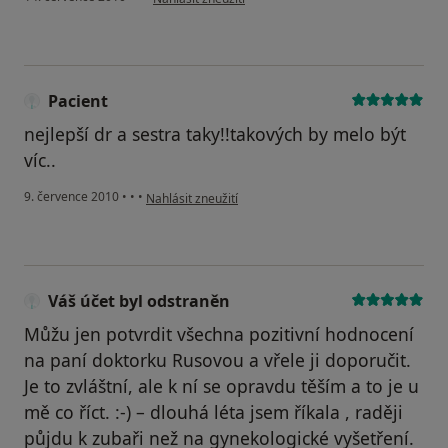
Pacient
nejlepší dr a sestra taky!!takových by melo být
víc..
podle názoru uživatele Pacient
9. července 2010
•
•
•
Nahlásit zneužití
Váš účet byl odstraněn
Můžu jen potvrdit všechna pozitivní hodnocení
na paní doktorku Rusovou a vřele ji doporučit.
Je to zvláštní, ale k ní se opravdu těším a to je u
mě co říct. :-) – dlouhá léta jsem říkala , raději
půjdu k zubaři než na gynekologické vyšetření.