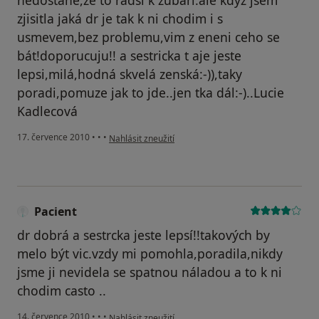
nedostane,ze to radsi k zubari.ale kdyz jsem
zjisitla jaká dr je tak k ni chodim i s
usmevem,bez problemu,vim z eneni ceho se
bát!doporucuju!! a sestricka t aje jeste
lepsi,milá,hodná skvelá zenská:-)),taky
poradi,pomuze jak to jde..jen tka dál:-)..Lucie
Kadlecová
podle názoru uživatele Pacient
17. července 2010
•
•
•
Nahlásit zneužití
Pacient
dr dobrá a sestrcka jeste lepsí!!takových by
melo být vic.vzdy mi pomohla,poradila,nikdy
jsme ji nevidela se spatnou náladou a to k ni
chodim casto ..
podle názoru uživatele Pacient
14. července 2010
•
•
•
Nahlásit zneužití