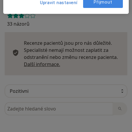
Přijmout
Upravit nastavení
33 názorů
Recenze pacientů jsou pro nás důležité.
Specialisté nemají možnost zaplatit za
odstranění nebo změnu recenze pacienta.
Další informace o názorech
Další informace.
Hledejte v názorech