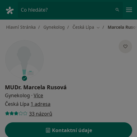
Hla
Co hledáte?
Hlavní Stránka
Gynekolog
Česká Lípa
Marcela Ruso
Změna města
MUDr.
Marcela Rusová
o specializacích
Gynekolog
·
Více
Česká Lípa
1 adresa
33 názorů
Kontaktní údaje