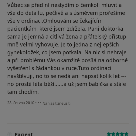
Vůbec se před ní nestydím o čemkoli mluvit a
vše do detailu, pečlivě a s úsměvem prořešíme
vše v ordinaci.Omlouvám se čekajícím
pacientkám, které jsem zdržela. Paní doktorka
sama je jemná a citlivá žena a přátelský přístup
mně velmi vyhovuje. Je to jedna z nejlepších
gynekoložek, co jsem potkala. Na nic si nehraje
a při problému Vás okamžitě posílá na odborné
vyšetření s žádankou v ruce.Tuto ordinaci
navštěvuji, no to se nedá ani napsat kolik let ---
no prostě léta běží......a už jsem babička a stále
tam chodím.
podle názoru uživatele Váš účet byl odstraněn
28. června 2010
•
•
•
Nahlásit zneužití
Pacient