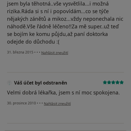
jsem byla těhotná..vše vysvětlila...i možná
rizika.Ráda si s ní i popovídám...co se týče
nějakých zánětů a mikoz...vždy neponechala nic
náhodě.Vše řádně léčeno!!Za mě super..už teď
se bojím ke komu půjdu,až paní doktorka
odejde do důchodu :(
podle názoru uživatele Váš účet byl odstraněn
31. března 2015
•
•
•
Nahlásit zneužití
Váš účet byl odstraněn
Velmi dobrá lékařka, jsem s ní moc spokojena.
podle názoru uživatele Váš účet byl odstraněn
30. prosince 2010
•
•
•
Nahlásit zneužití