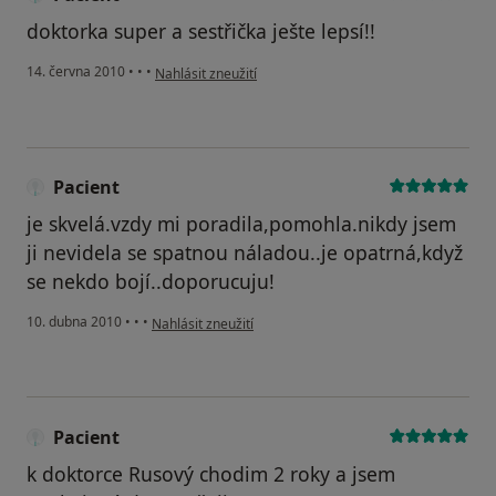
doktorka super a sestřička ješte lepsí!!
podle názoru uživatele Pacient
14. června 2010
•
•
•
Nahlásit zneužití
Pacient
je skvelá.vzdy mi poradila,pomohla.nikdy jsem
ji nevidela se spatnou náladou..je opatrná,když
se nekdo bojí..doporucuju!
podle názoru uživatele Pacient
10. dubna 2010
•
•
•
Nahlásit zneužití
Pacient
k doktorce Rusový chodim 2 roky a jsem