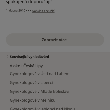
spokojená.doporučuji!
podle názoru uživatele Pacient
1. dubna 2010
•
•
•
Nahlásit zneužití
Zobrazit více
výše uvedené názory
Související vyhledávání
V okolí České Lípy
Gynekologové v Ústí nad Labem
Gynekologové v Liberci
Gynekologové v Mladé Boleslavi
Gynekologové v Mělníku
Gynekologové v Jablonci nad Nisou