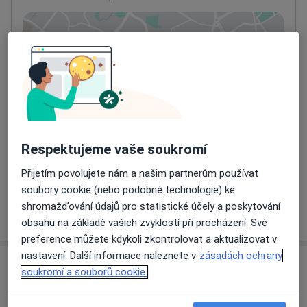
Přiblížit mapu
se otevře v nové záložce
Dostupnost
Na této adrese online kalendář není aktivní
Co mám v takové situaci udělat?
Způsoby platby (soukromé návštěvy)
Respektujeme vaše soukromí
Na teto adrese lékař přijímá pacienty na pojišťovnu
Přijetím povolujete nám a našim partnerům používat
Detaily
soubory cookie (nebo podobné technologie) ke
shromažďování údajů pro statistické účely a poskytování
Více
o adrese
obsahu na základě vašich zvyklostí při procházení. Své
preference můžete kdykoli zkontrolovat a aktualizovat v
nastavení. Další informace naleznete v
zásadách ochrany
Názory
soukromí a souborů cookie.
Přidejte svůj názor