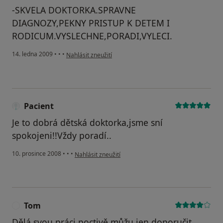
-SKVELA DOKTORKA.SPRAVNE
DIAGNOZY,PEKNY PRISTUP K DETEM I
RODICUM.VYSLECHNE,PORADI,VYLECI.
podle názoru uživatele RS
14. ledna 2009
•
•
•
Nahlásit zneužití
Pacient
Je to dobrá dětská doktorka,jsme sní
spokojeni!!Vždy poradí..
podle názoru uživatele Pacient
10. prosince 2008
•
•
•
Nahlásit zneužití
Tom
T
Dělá svou práci poctivě můžu jen doporučit.