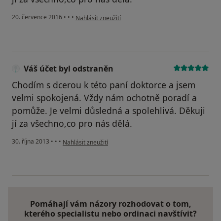
podle názoru uživatele Váš účet byl odstraněn
20. července 2016
•
•
•
Nahlásit zneužití
Váš účet byl odstraněn
Chodím s dcerou k této paní doktorce a jsem
velmi spokojená. Vždy nám ochotně poradí a
pomůže. Je velmi důsledná a spolehlivá. Děkuji
jí za všechno,co pro nás dělá.
podle názoru uživatele Váš účet byl odstraněn
30. října 2013
•
•
•
Nahlásit zneužití
Pomáhají vám názory rozhodovat o tom,
kterého specialistu nebo ordinaci navštívit?