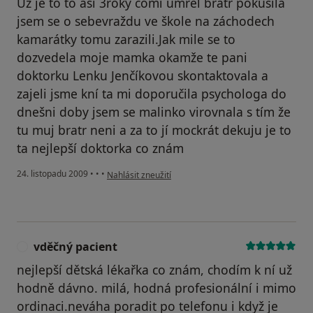
Už je to to asi 3roky comi umřel bratr pokusila
jsem se o sebevraždu ve škole na záchodech
kamarátky tomu zarazili.Jak mile se to
dozvedela moje mamka okamže te pani
doktorku Lenku Jenčíkovou skontaktovala a
zajeli jsme kní ta mi doporučila psychologa do
dnešni doby jsem se malinko virovnala s tím že
tu muj bratr neni a za to jí mockrát dekuju je to
ta nejlepší doktorka co znám
podle názoru uživatele Pacient
24. listopadu 2009
•
•
•
Nahlásit zneužití
vděčný pacient
V
nejlepší dětská lékařka co znám, chodím k ní už
hodně dávno. milá, hodná profesionální i mimo
ordinaci.neváha poradit po telefonu i když je