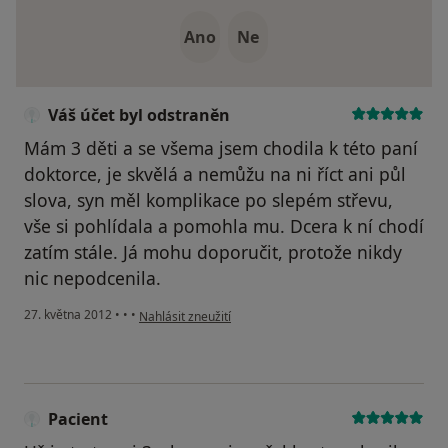
Ano
Ne
Váš účet byl odstraněn
Mám 3 děti a se všema jsem chodila k této paní
doktorce, je skvělá a nemůžu na ni říct ani půl
slova, syn měl komplikace po slepém střevu,
vše si pohlídala a pomohla mu. Dcera k ní chodí
zatím stále. Já mohu doporučit, protože nikdy
nic nepodcenila.
podle názoru uživatele Váš účet byl odstraněn
27. května 2012
•
•
•
Nahlásit zneužití
Pacient