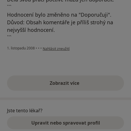
```
Hodnocení bylo změněno na "Doporučuji".
Důvod: Obsah komentáře je příliš strohý na
nejvyšší hodnocení.
```
podle názoru uživatele Tom
1. listopadu 2008
•
•
•
Nahlásit zneužití
Zobrazit více
výše uvedené názory
Jste tento lékař?
Upravit nebo spravovat profil