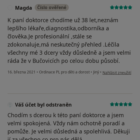
Magda
Číslo ověřené
M
K paní doktorce chodíme už 38 let,neznám
lepšího lékaře,diagnostika,odborníka a
člověka.Je profesionální ,stále se
zdokonaluje,má neskutečný přehled .Léčila
všechny mé 3 dcery vždy důsledně a jsem velmi
ráda že v Bučovicích po celou dobu působí.
podle názoru uživate
16. března 2021
•
Ordinace PL pro děti a dorost
•
Jiný
•
Nahlásit zneužití
Váš účet byl odstraněn
Chodím s dcerou k této paní doktorce a jsem
velmi spokojená. Vždy nám ochotně poradí a
pomůže. Je velmi důsledná a spolehlivá. Děkuji
jí za všechno,co pro nás dělá.