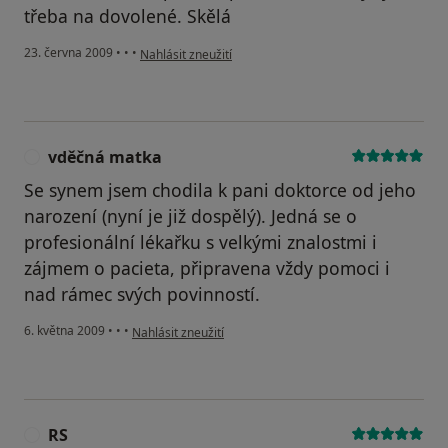
třeba na dovolené. Skělá
podle názoru uživatele vděčný pacient
23. června 2009
•
•
•
Nahlásit zneužití
vděčná matka
V
Se synem jsem chodila k pani doktorce od jeho
narození (nyní je již dospělý). Jedná se o
profesionální lékařku s velkými znalostmi i
zájmem o pacieta, připravena vždy pomoci i
nad rámec svých povinností.
podle názoru uživatele vděčná matka
6. května 2009
•
•
•
Nahlásit zneužití
RS
R