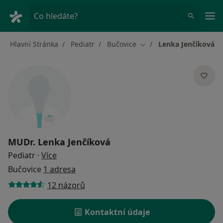
Hla
Co hledáte?
Hlavní Stránka
Pediatr
Bučovice
Lenka Jenčíková
Změna města
MUDr.
Lenka Jenčíková
o specializacích
Pediatr
·
Více
Bučovice
1 adresa
12 názorů
Kontaktní údaje