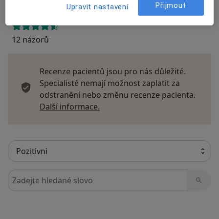
Přijmout
Upravit nastavení
12 názorů
Recenze pacientů jsou pro nás důležité.
Specialisté nemají možnost zaplatit za
odstranění nebo změnu recenze pacienta.
Další informace o názorech
Další informace.
Hledejte v názorech