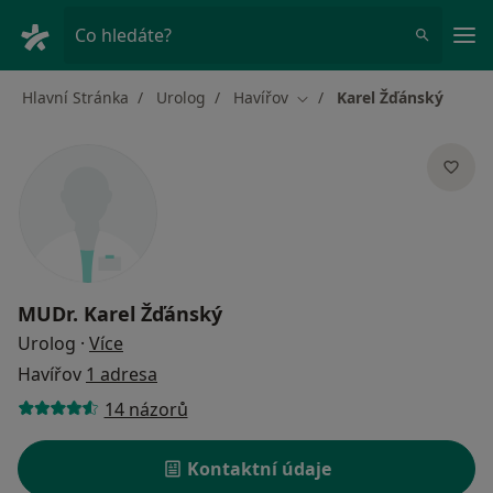
Hla
Co hledáte?
Hlavní Stránka
Urolog
Havířov
Karel Žďánský
Změna města
MUDr.
Karel Žďánský
o specializacích
Urolog
·
Více
Havířov
1 adresa
14 názorů
Kontaktní údaje