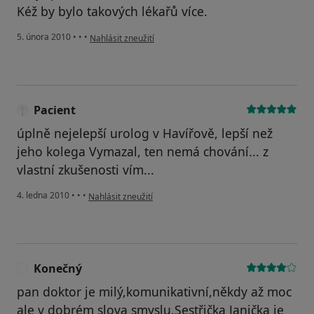
Kéž by bylo takových lékařů více.
podle názoru uživatele Pacient
5. února 2010
•
•
•
Nahlásit zneužití
Pacient
úplně nejelepší urolog v Havířově, lepší než
jeho kolega Vymazal, ten nemá chování... z
vlastní zkušenosti vím...
podle názoru uživatele Pacient
4. ledna 2010
•
•
•
Nahlásit zneužití
Konečný
K
pan doktor je milý,komunikativní,někdy až moc
ale v dobrém slova smyslu.Sestřička Janička je