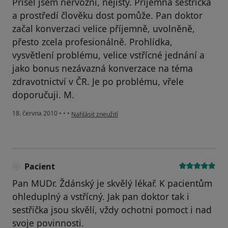
Přišel jsem nervózní, nejistý. Příjemná sestřička
a prostředí člověku dost pomůže. Pan doktor
začal konverzaci velice příjemně, uvolněně,
přesto zcela profesionálně. Prohlídka,
vysvětlení problému, velice vstřícné jednání a
jako bonus nezávazná konverzace na téma
zdravotnictví v ČR. Je po problému, vřele
doporučuji. M.
podle názoru uživatele Pacient
18. června 2010
•
•
•
Nahlásit zneužití
Pacient
Pan MUDr. Ždánský je skvělý lékař. K pacientům
ohleduplný a vstřícný. Jak pan doktor tak i
sestřička jsou skvělí, vždy ochotni pomoct i nad
svoje povinnosti.