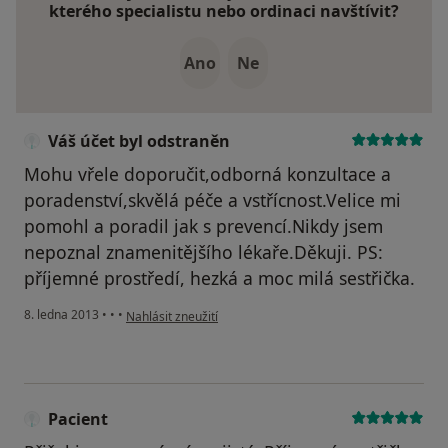
kterého specialistu nebo ordinaci navštívit?
Ano
Ne
Váš účet byl odstraněn
Mohu vřele doporučit,odborná konzultace a
poradenství,skvělá péče a vstřícnost.Velice mi
pomohl a poradil jak s prevencí.Nikdy jsem
nepoznal znamenitějšího lékaře.Děkuji. PS:
příjemné prostředí, hezká a moc milá sestřička.
podle názoru uživatele Váš účet byl odstraněn
8. ledna 2013
•
•
•
Nahlásit zneužití
Pacient