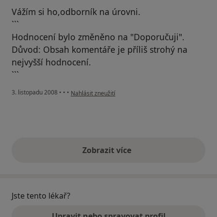
Vážím si ho,odborník na úrovni.
```
Hodnocení bylo změněno na "Doporučuji".
Důvod: Obsah komentáře je příliš strohý na
nejvyšší hodnocení.
```
podle názoru uživatele Barbíriková
3. listopadu 2008
•
•
•
Nahlásit zneužití
Zobrazit více
výše uvedené názory
Jste tento lékař?
Upravit nebo spravovat profil