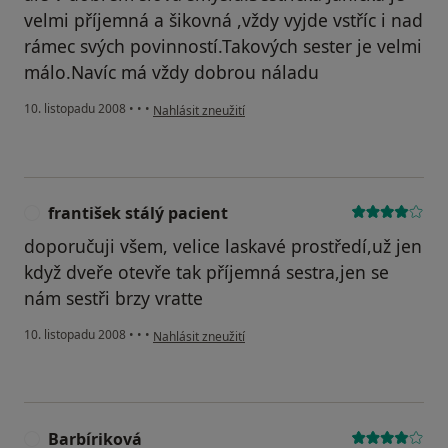
velmi příjemná a šikovná ,vždy vyjde vstříc i nad
rámec svých povinností.Takových sester je velmi
málo.Navíc má vždy dobrou náladu
podle názoru uživatele Konečný
10. listopadu 2008
•
•
•
Nahlásit zneužití
františek stálý pacient
F
doporučuji všem, velice laskavé prostředí,už jen
když dveře otevře tak příjemná sestra,jen se
nám sestři brzy vratte
podle názoru uživatele františek stálý pacient
10. listopadu 2008
•
•
•
Nahlásit zneužití
Barbíriková
B