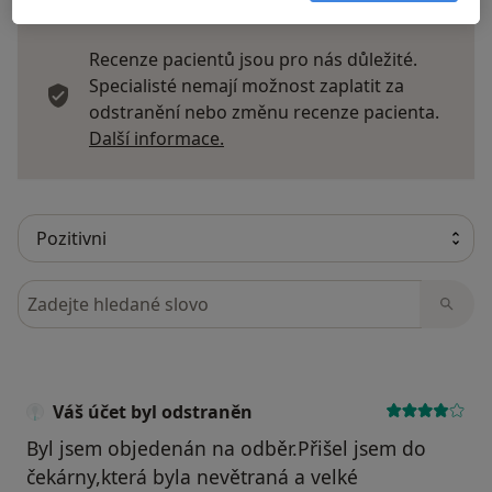
Recenze pacientů jsou pro nás důležité.
Specialisté nemají možnost zaplatit za
odstranění nebo změnu recenze pacienta.
Další informace o názorech
Další informace.
Hledejte v názorech
Váš účet byl odstraněn
Byl jsem objedenán na odběr.Přišel jsem do
čekárny,která byla nevětraná a velké