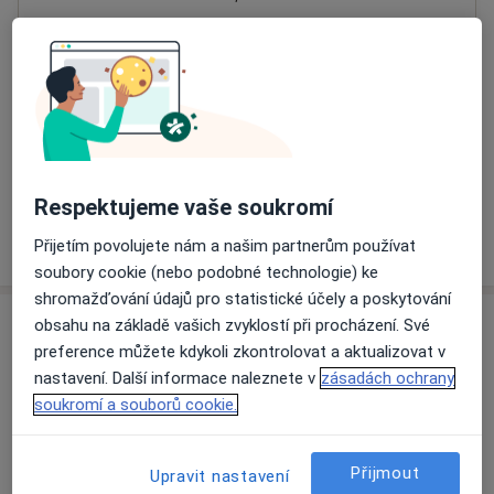
Přiblížit mapu
se otevře v nové záložce
Dostupnost
Na této adrese online kalendář není aktivní
Co mám v takové situaci udělat?
Respektujeme vaše soukromí
Více
Přijetím povolujete nám a našim partnerům používat
o adrese
soubory cookie (nebo podobné technologie) ke
shromažďování údajů pro statistické účely a poskytování
obsahu na základě vašich zvyklostí při procházení. Své
Názory
preference můžete kdykoli zkontrolovat a aktualizovat v
nastavení. Další informace naleznete v
zásadách ochrany
Přidejte svůj názor
soukromí a souborů cookie.
Přijmout
Upravit nastavení
14 názorů