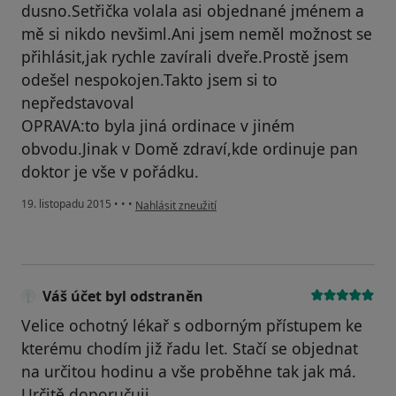
dusno.Setřička volala asi objednané jménem a
mě si nikdo nevšiml.Ani jsem neměl možnost se
přihlásit,jak rychle zavírali dveře.Prostě jsem
odešel nespokojen.Takto jsem si to
nepředstavoval
OPRAVA:to byla jiná ordinace v jiném
obvodu.Jinak v Domě zdraví,kde ordinuje pan
doktor je vše v pořádku.
podle názoru uživatele Váš účet byl odstraněn
19. listopadu 2015
•
•
•
Nahlásit zneužití
Váš účet byl odstraněn
Velice ochotný lékař s odborným přístupem ke
kterému chodím již řadu let. Stačí se objednat
na určitou hodinu a vše proběhne tak jak má.
Určitě doporučuji.