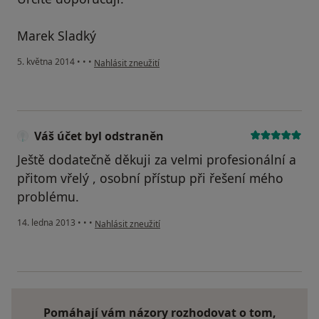
Marek Sladký
podle názoru uživatele Váš účet byl odstraněn
5. května 2014
•
•
•
Nahlásit zneužití
Váš účet byl odstraněn
Ještě dodatečně děkuji za velmi profesionální a
přitom vřelý , osobní přístup při řešení mého
problému.
podle názoru uživatele Váš účet byl odstraněn
14. ledna 2013
•
•
•
Nahlásit zneužití
Pomáhají vám názory rozhodovat o tom,