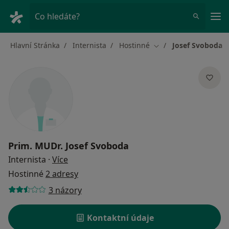
Hla
Co hledáte?
Hlavní Stránka
Internista
Hostinné
Josef Svoboda
Změna města
Prim. MUDr.
Josef Svoboda
o specializacích
Internista
·
Více
Hostinné
2 adresy
3 názory
Kontaktní údaje