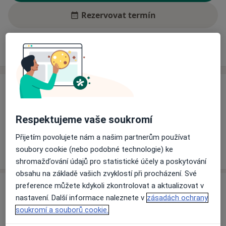
Rezervovat termín
Ceník
Adresy
Názory pacientů (3)
Ceník
Informace o službách a cenách nejsou k dispozici
Respektujeme vaše soukromí
Tento specialista ještě nepřidával žádné informace o
svých službách.
Přijetím povolujete nám a našim partnerům používat
soubory cookie (nebo podobné technologie) ke
shromažďování údajů pro statistické účely a poskytování
obsahu na základě vašich zvyklostí při procházení. Své
Adresy (2)
preference můžete kdykoli zkontrolovat a aktualizovat v
nastavení. Další informace naleznete v
zásadách ochrany
soukromí a souborů cookie.
Adresa 1
Adresa 2