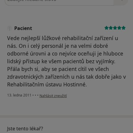
Pacient
Vede nejlepší lůžkové rehabilitační zařízení u
nás. On i celý personál je na velmi dobré
odborné úrovni a co nejvíce oceňuji je hluboce
lidský přístup ke všem pacientů bez vyjímky.
Přála bych si, aby se pacient cítil ve všech
zdravotnických zařízeních u nás tak dobře jako v
Rehabilitačním ústavu Hostinné.
podle názoru uživatele Pacient
13. ledna 2011
•
•
•
Nahlásit zneužití
Jste tento lékař?