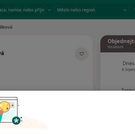
ace, nemoc nebo příjmení
Město nebo region
líková
Objednejt
Neaktivní
vá
ích
Dnes
6 Srpen
Tento 
Rezervovat termín
Názory pacientů (10)