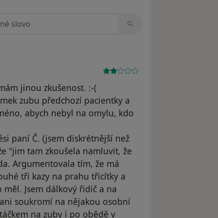
zorech
á mám jinou zkušenost. :-(
nímek zubu předchozí pacientky a
í jméno, abych nebyl na omylu, kdo
si paní Č. (jsem diskrétnější než
e "jim tam zkoušela namluvit, že
avda. Argumentovala tím, že má
hé tři kazy na prahu třicítky a
h měl. Jsem dálkový řidič a na
, ani soukromí na nějakou osobní
kartáčkem na zuby i po obědě v