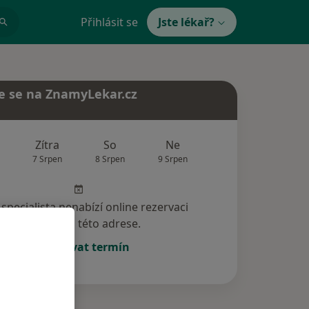
Přihlásit se
Jste lékař?
e se na ZnamyLekar.cz
Zítra
So
Ne
Po
Út
7 Srpen
8 Srpen
9 Srpen
10 Srpen
11 Srp
specialista nenabízí online rezervaci
termínu na této adrese.
Rezervovat termín