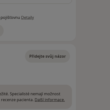
 pojišťovnu
Detaily
adrese
Přidejte svůj názor
žité. Specialisté nemají možnost
Další informace o názor
 recenze pacienta.
Další informace.