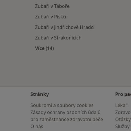
Zubaři v Táboře
Zubaři v Písku
Zubaři v Jindřichově Hradci
Zubaři v Strakonicích
Více (14)
Více v kategorii: V okolí Bechyně
Stránky
Pro pa
Soukromí a soubory cookies
Lékaři
Zásady ochrany osobních údajů
Zdravot
pro zaměstnance zdravotní péče
Otázky
O nás
Služby