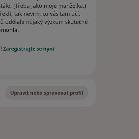
tále. (Třeba jako moje manželka.)
řekli, tak nevím, co vás tam učí.
ů udělala nějaký výzkum skutečné
omohla.
yl odstraněn
í!
Zaregistrujte se nyní
Upravit nebo spravovat profil