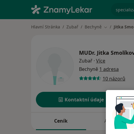
specializ
Hlavní Stránka
Zubař
Bechyně
Jitka Smo
Změna města
MUDr.
Jitka Smolíko
o specializac
Zubař
·
Více
Bechyně
1 adresa
10 názorů
Kontaktní údaje
Ceník
Adresy