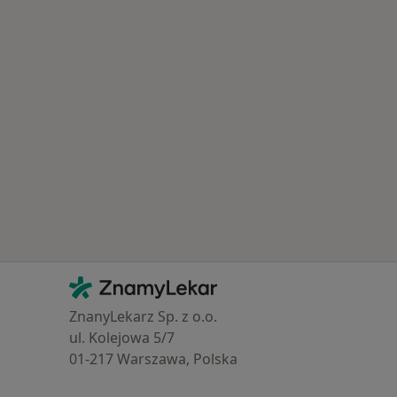
Kontakt
ZnamyLekar - Hlavní stránka
ZnanyLekarz Sp. z o.o.
ul. Kolejowa 5/7
01-217 Warszawa, Polska