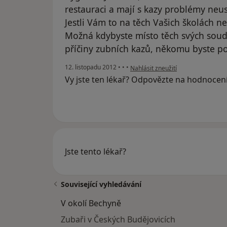
restauraci a mají s kazy problémy neus
Jestli Vám to na těch Vašich školách ne
Možná kdybyste místo těch svých soud
příčiny zubních kazů, někomu byste p
podle názoru uživatele Váš účet b
12. listopadu 2012
•
•
•
Nahlásit zneužití
Vy jste ten lékař? Odpovězte na hodnocen
Jste tento lékař?
Související vyhledávání
V okolí Bechyně
Zubaři v Českých Budějovicích