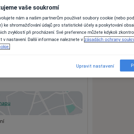
ujeme vaše soukromí
ovolujete nám a našim partnerům používat soubory cookie (nebo po
ách nejsou k dispozici
e) ke shromažďování údajů pro statistické účely a poskytování obs
ádné informace o svých službách.
ich zvyklostí při procházení. Své preference můžete kdykoli zkontro
t v nastavení. Další informace naleznete v
zásadách ochrany soukr
okie.
P
Upravit nastavení
 mapu
 otevře v nové záložce
ní