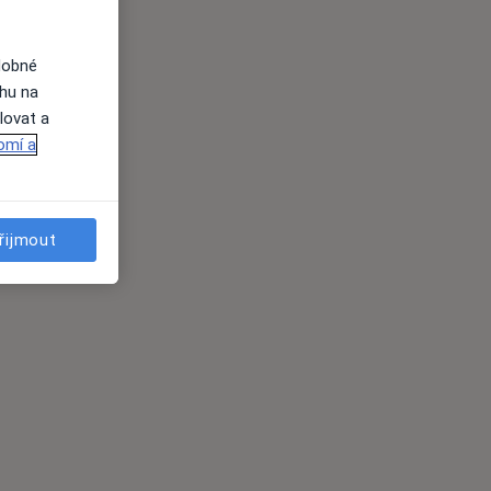
dobné
ahu na
lovat a
omí a
řijmout