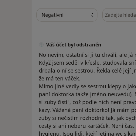
Hledejte v ná
Váš účet byl odstraněn
No nevím, ostatní si ji tu chválí, ale j
Když jsem seděl v křesle, studovala s
drbala o ní se sestrou. Řekla celé jej
že má ten váček.
Mimo jiné vedly se sestrou klepy o jaké
paní doktorka takže jméno neuvedu), ž
si zuby čistí", což podle nich není pr
kazy. Vážená paní doktorko! Já mám pou
zuby si nečistím rozhodně tak, jak byc
cesty si ani neberu kartáček. Není čas
hygienu. Jsou lidi, kteří letí na wc s 