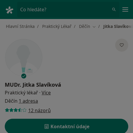
Hla
Co hledáte?
Hlavní Stránka
Praktický Lékař
Děčín
Jitka Slavíkov
Změna města
MUDr.
Jitka Slavíková
o specializacích
Praktický lékař
·
Více
Děčín
1 adresa
12 názorů
Kontaktní údaje