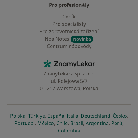
Pro profesionály
Ceník
Pro specialisty
Pro zdravotnická zařízení
Noa Notes
Novinka
Centrum nápovědy
Kontakt
ZnamyLekar - Hlavní stránka
ZnanyLekarz Sp. z o.o.
ul. Kolejowa 5/7
01-217 Warszawa, Polska
se otevře v nové záložce
se otevře v nové záložce
se otevře v nové záložce
se otevře v nové záložce
se otevře v 
se o
Polska
,
Türkiye
,
España
,
Italia
,
Deutschland
,
Česko
,
se otevře v nové záložce
se otevře v nové záložce
se otevře v nové záložce
se otevře v nové záložc
se otevře v 
se ote
Portugal
,
México
,
Chile
,
Brasil
,
Argentina
,
Perú
,
se otevře v nové záložce
Colombia