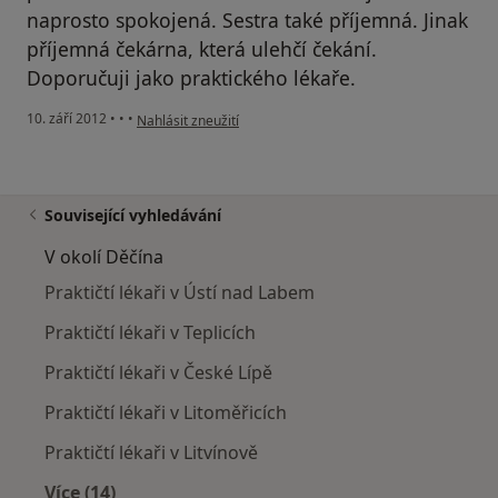
naprosto spokojená. Sestra také příjemná. Jinak
příjemná čekárna, která ulehčí čekání.
Doporučuji jako praktického lékaře.
podle názoru uživatele Váš účet byl odstraněn
10. září 2012
•
•
•
Nahlásit zneužití
Související vyhledávání
V okolí Děčína
Praktičtí lékaři v Ústí nad Labem
Praktičtí lékaři v Teplicích
Praktičtí lékaři v České Lípě
Praktičtí lékaři v Litoměřicích
Praktičtí lékaři v Litvínově
Více (14)