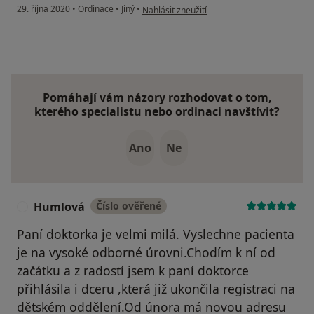
podle názoru uživatele Hlaváčová A.
29. října 2020
•
Ordinace
•
Jiný
•
Nahlásit zneužití
Pomáhají vám názory rozhodovat o tom,
kterého specialistu nebo ordinaci navštívit?
Ano
Ne
Humlová
Číslo ověřené
H
Paní doktorka je velmi milá. Vyslechne pacienta
je na vysoké odborné úrovni.Chodím k ní od
začátku a z radostí jsem k paní doktorce
přihlásila i dceru ,která již ukončila registraci na
dětském oddělení.Od února má novou adresu