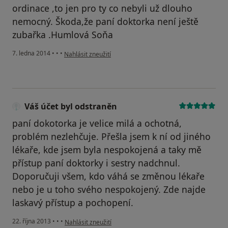
ordinace ,to jen pro ty co nebyli už dlouho
nemocný. Škoda,že paní doktorka není ještě
zubařka .Humlová Soňa
podle názoru uživatele Humlová
7. ledna 2014
•
•
•
Nahlásit zneužití
Váš účet byl odstraněn
paní dokotorka je velice milá a ochotná,
problém nezlehčuje. Přešla jsem k ní od jiného
lékaře, kde jsem byla nespokojená a taky mě
přístup paní doktorky i sestry nadchnul.
Doporučuji všem, kdo váhá se změnou lékaře
nebo je u toho svého nespokojený. Zde najde
laskavý přístup a pochopení.
podle názoru uživatele Váš účet byl odstraněn
22. října 2013
•
•
•
Nahlásit zneužití