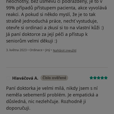
neochotný, bez úsměvu či podrážděný, je to v
99% případů přístupem pacienta, akce vyvolává
reakci. A pokud si někdo myslí, že je to tak
strašně jednoduchá práce, nechť vystuduje,
otevře si ordinaci a zkusí si to na vlastní kůži :)
Já paní doktorce za její péči a přístup k
seniorům velmi děkuji :)
podle názoru uživatele O. B.
3. května 2023
•
Ordinace
•
Jiný
•
Nahlásit zneužití
Hlaváčová A.
Číslo ověřené
H
Paní doktorka je velmi milá, nikdy jsem s ní
neměla sebemenší problém. Je empatická a
důsledná, nic nezlehčuje. Rozhodně ji
doporučuji.