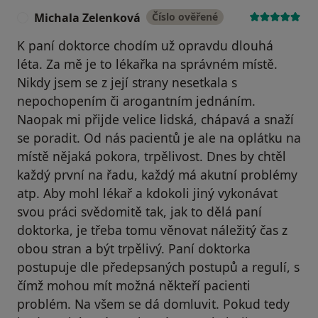
Michala Zelenková
Číslo ověřené
M
K paní doktorce chodím už opravdu dlouhá
léta. Za mě je to lékařka na správném místě.
Nikdy jsem se z její strany nesetkala s
nepochopením či arogantním jednáním.
Naopak mi přijde velice lidská, chápavá a snaží
se poradit. Od nás pacientů je ale na oplátku na
místě nějaká pokora, trpělivost. Dnes by chtěl
každý první na řadu, každý má akutní problémy
atp. Aby mohl lékař a kdokoli jiný vykonávat
svou práci svědomitě tak, jak to dělá paní
doktorka, je třeba tomu věnovat náležitý čas z
obou stran a být trpělivý. Paní doktorka
postupuje dle předepsaných postupů a regulí, s
čímž mohou mít možná někteří pacienti
problém. Na všem se dá domluvit. Pokud tedy