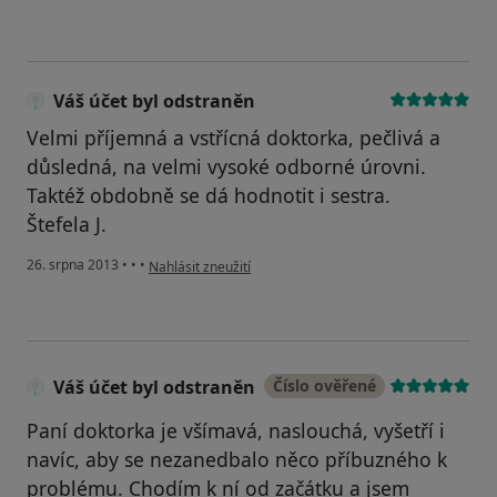
Váš účet byl odstraněn
Velmi příjemná a vstřícná doktorka, pečlivá a
důsledná, na velmi vysoké odborné úrovni.
Taktéž obdobně se dá hodnotit i sestra.
Štefela J.
podle názoru uživatele Váš účet byl odstraněn
26. srpna 2013
•
•
•
Nahlásit zneužití
Váš účet byl odstraněn
Číslo ověřené
Paní doktorka je všímavá, naslouchá, vyšetří i
navíc, aby se nezanedbalo něco příbuzného k
problému. Chodím k ní od začátku a jsem