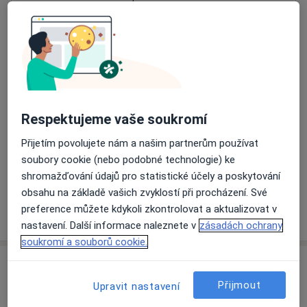
Přiblížit mapu
se otevře v nové záložce
Dostupnost
Na této adrese online kalendář není aktivní
Co mám v takové situaci udělat?
Respektujeme vaše soukromí
Způsoby platby (soukromé návštěvy)
Přijetím povolujete nám a našim partnerům používat
Na teto adrese lékař přijímá pacienty na pojišťovnu
soubory cookie (nebo podobné technologie) ke
Detaily
shromažďování údajů pro statistické účely a poskytování
obsahu na základě vašich zvyklostí při procházení. Své
preference můžete kdykoli zkontrolovat a aktualizovat v
Více
o adrese
nastavení. Další informace naleznete v
zásadách ochrany
soukromí a souborů cookie.
Názory
Přijmout
Upravit nastavení
Přidejte svůj názor