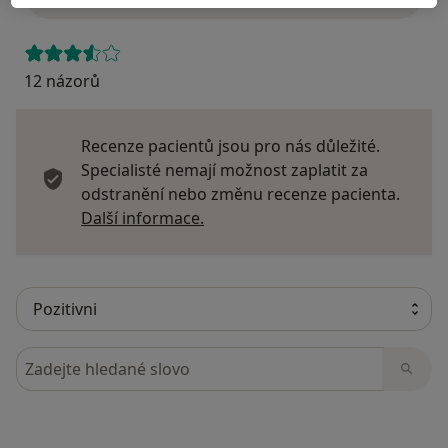
12 názorů
Recenze pacientů jsou pro nás důležité.
Specialisté nemají možnost zaplatit za
odstranění nebo změnu recenze pacienta.
Další informace o názorech
Další informace.
Hledejte v názorech