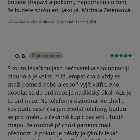
budete chápaví a pokorní, nepochybuji o tom,
že budete spokojení jako já. Michala Zelenková
podle názoru uživatele Michala Zelenková
27. května 2026
•
Ordinace
•
Jiný
•
Nahlásit zneužití
O. B.
Číslo ověřené
O
S touto lékařkou jako pečovatelka spolupracuji
dlouho a je velmi milá, empatická a vždy se
snaží pomoci nebo alespoň vyjít vstříc. Ano,
dovolat se do ordinace je nadlidský úkol, ALE je
to ordinace! Ne telefonní ústředna! Ve chvíli,
kdy bude sestřička jen zvedat telefony, budou
se pro změnu v čekárně kupit pacienti. Tudíž
chápu, že osobně příchozí pacienti mají
přednost. A pokud je někdy jakýkoliv lékař