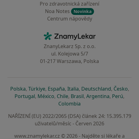
Pro zdravotnická zařízení
Noa Notes
Novinka
Centrum nápovědy
Kontakt
ZnamyLekar - Hlavní stránka
ZnanyLekarz Sp. z o.o.
ul. Kolejowa 5/7
01-217 Warszawa, Polska
se otevře v nové záložce
se otevře v nové záložce
se otevře v nové záložce
se otevře v nové záložce
se otevře v 
se o
Polska
,
Türkiye
,
España
,
Italia
,
Deutschland
,
Česko
,
se otevře v nové záložce
se otevře v nové záložce
se otevře v nové záložce
se otevře v nové záložc
se otevře v 
se ote
Portugal
,
México
,
Chile
,
Brasil
,
Argentina
,
Perú
,
se otevře v nové záložce
Colombia
NAŘÍZENÍ (EU) 2022/2065 (DSA) článek 24: 15.395.179
uživatelů/měsíc - Červen 2026
www.znamylekar.cz © 2026 - Najděte si lékaře a