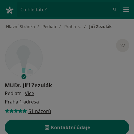
Hla
Co hledáte?
Hlavní Stránka
Pediatr
Praha
Jiří Zezulák
Změna města
MUDr.
Jiří Zezulák
o specializacích
Pediatr
·
Více
Praha
1 adresa
51 názorů
Kontaktní údaje