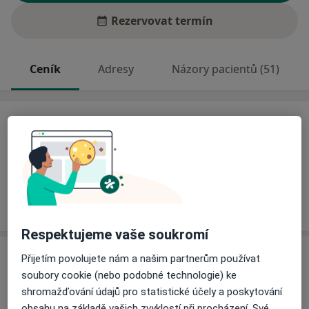
Rezervovat termín
Ceník
Adresy
Názory pacientů (51)
Ceník
Informace o službách a cenách nejsou k dispozici
Tento specialista ještě nepřidával žádné informace o
svých službách.
Respektujeme vaše soukromí
Adresa
Přijetím povolujete nám a našim partnerům používat
soubory cookie (nebo podobné technologie) ke
Poliklinika Zelený pruh - 2.patro
shromažďování údajů pro statistické účely a poskytování
Roškotova 1717/2,
Praha
140-44
obsahu na základě vašich zvyklostí při procházení. Své