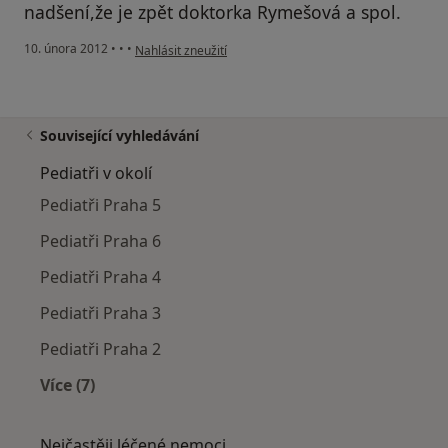
nadšení,že je zpět doktorka Rymešová a spol.
podle názoru uživatele Nováková
10. února 2012
•
•
•
Nahlásit zneužití
Související vyhledávání
Pediatři v okolí
Pediatři Praha 5
Pediatři Praha 6
Pediatři Praha 4
Pediatři Praha 3
Pediatři Praha 2
Více (7)
Více v kategorii: Pediatři v okolí
Nejčastěji léčené nemoci