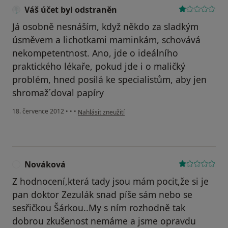
Váš účet byl odstraněn
Já osobně nesnáším, když někdo za sladkým
úsměvem a lichotkami maminkám, schovává
nekompetentnost. Ano, jde o ideálního
praktického lékaře, pokud jde i o maličký
problém, hned posílá ke specialistům, aby jen
shromaž´doval papíry
podle názoru uživatele Váš účet byl odstraněn
18. července 2012
•
•
•
Nahlásit zneužití
Nováková
N
Z hodnocení,která tady jsou mám pocit,že si je
pan doktor Zezulák snad píše sám nebo se
sesřičkou Šárkou..My s ním rozhodně tak
dobrou zkušenost nemáme a jsme opravdu