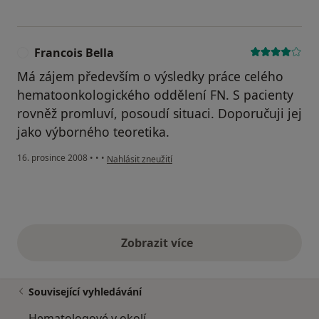
Francois Bella
F
Má zájem především o výsledky práce celého
hematoonkologického oddělení FN. S pacienty
rovněž promluví, posoudí situaci. Doporučuji jej
jako výborného teoretika.
podle názoru uživatele Francois Bella
16. prosince 2008
•
•
•
Nahlásit zneužití
Zobrazit více
výše uvedené názory
Související vyhledávání
Hematologové v okolí