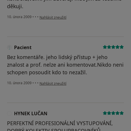
děkuji.
podle názoru uživatele Sedláček
10. února 2009
•
•
•
Nahlásit zneužití
Pacient
Bez komentáře. jeho lidský přístup + jeho
znalost a prof. nelze ani komentovat.Nikdo neni
schopen posoudit kdo to nezažil.
podle názoru uživatele Pacient
10. února 2009
•
•
•
Nahlásit zneužití
HYNEK LUČAN
H
PERFEKTNÍ PROFESIONÁLNÍ VYSTUPOVÁNÍ,
DOBRÝ KOLEKTIV SPOLUPRACOVNÍKŮ,