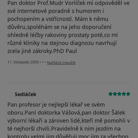
Pan doktor Prof.Mudr Vorlíček mi odpověděl ve
své internetové poradně s humorem i
pochopením a vstřícností. Mám k němu
důvěru,spoléhám se na jeho doporučení
ohledně léčby rakoviny prostaty poté,co mi
různé kliniky na stejnou diagnozu navrhují
zcela jiné zákroky.PhD Paul
podle názoru uživatele Pacient
11. listopadu 2009
•
•
•
Nahlásit zneužití
Sedláček
S
Pan profesor je nejlepší lékař ve svém
oboru.Paní doktorka Vášová,pan doktor Šálek
výborní lékaři a zároven lidé,kteří mě pomohli v
té nejhorší chvíli.Pravidelně k nim jezdím na
kontrolu,velmi jim důvěřuji moc jim za všechno