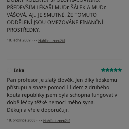
PŘEDEVŠÍM LÉKAŘI MUDr. ŠÁLEK A MUDr.
VÁŠOVÁ. AJ., JE SMUTNÉ, ŽE TOMUTO
ODDĚLENÍ JSOU OMEZOVÁNE FINANČNÍ
PROSTŘEDKY.
podle názoru uživatele HYNEK LUČAN
18. ledna 2009
•
•
•
Nahlásit zneužití
Inka
I
Pan profesor je zlatý člověk. Jen díky lidskému
přístupu a snaze pomoci i lidem z druhého
kouta republiky jsem byla schopna fungovat v
době léčby těžké nemoci mého syna.
Děkuji a vřele doporučuji.
podle názoru uživatele Inka
18. prosince 2008
•
•
•
Nahlásit zneužití