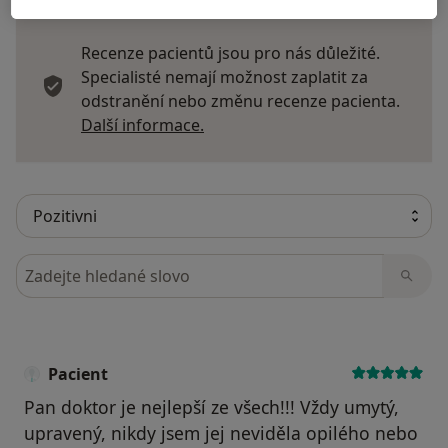
Recenze pacientů jsou pro nás důležité.
Specialisté nemají možnost zaplatit za
odstranění nebo změnu recenze pacienta.
Další informace o názorech
Další informace.
Hledejte v názorech
Pacient
Pan doktor je nejlepší ze všech!!! Vždy umytý,
upravený, nikdy jsem jej neviděla opilého nebo