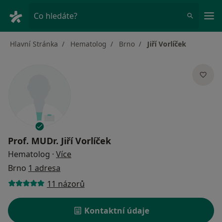
Hla
Co hledáte?
Hlavní Stránka
Hematolog
Brno
Jiří Vorlíček
Prof. MUDr.
Jiří Vorlíček
o specializacích
Hematolog
·
Více
Brno
1 adresa
11 názorů
Kontaktní údaje