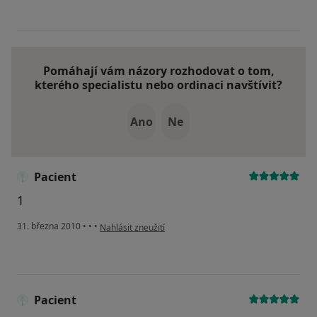
Pomáhají vám názory rozhodovat o tom,
kterého specialistu nebo ordinaci navštívit?
Ano
Ne
Pacient
1
podle názoru uživatele Pacient
31. března 2010
•
•
•
Nahlásit zneužití
Pacient