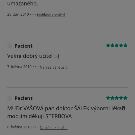
umazaného.
podle názoru uživatele Pacient
20. září 2010
•
•
•
Nahlásit zneužití
Pacient
Velmi dobrý učitel :-)
podle názoru uživatele Pacient
7. května 2010
•
•
•
Nahlásit zneužití
Pacient
MUDr VAŠOVÁ,pan doktor ŠÁLEK výborni lékaři
moc jim děkuji STERBOVA
podle názoru uživatele Pacient
6. května 2010
•
•
•
Nahlásit zneužití