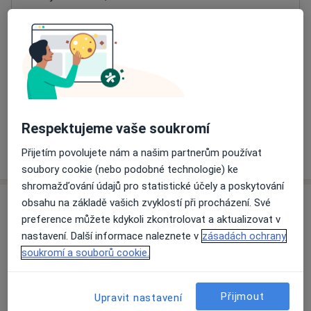
Přiblížit mapu
se otevře v nové záložce
Dostupnost
Na této adrese online kalendář není aktivní
Co mám v takové situaci udělat?
Respektujeme vaše soukromí
Více
Přijetím povolujete nám a našim partnerům používat
o adrese
soubory cookie (nebo podobné technologie) ke
shromažďování údajů pro statistické účely a poskytování
obsahu na základě vašich zvyklostí při procházení. Své
Názory
preference můžete kdykoli zkontrolovat a aktualizovat v
nastavení. Další informace naleznete v
zásadách ochrany
Přidejte svůj názor
soukromí a souborů cookie.
Přijmout
Upravit nastavení
11 názorů