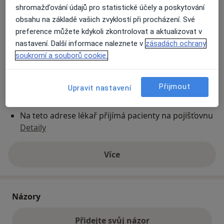
shromažďování údajů pro statistické účely a poskytování
obsahu na základě vašich zvyklostí při procházení. Své
Přiblížit mapu
preference můžete kdykoli zkontrolovat a aktualizovat v
se otevře v nové záložce
nastavení. Další informace naleznete v
zásadách ochrany
soukromí a souborů cookie.
Dostupnost
Na této adrese online kalendář není aktivní
Co mám v takové situaci udělat?
Přijmout
Upravit nastavení
Způsoby platby (soukromé návštěvy)
Na teto adrese lékař přijímá pacienty na pojišťovnu
Detaily
Více
o adrese
Názory
Přidejte svůj názor