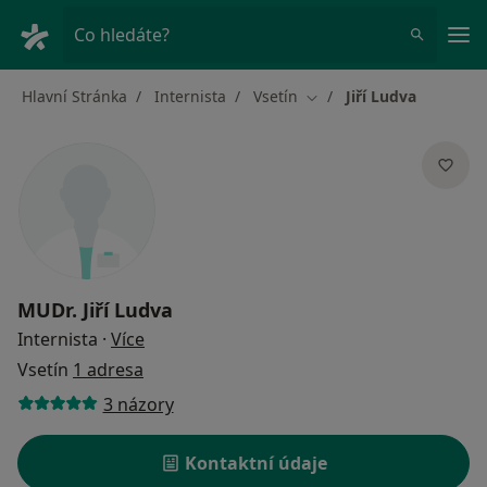
Hla
Co hledáte?
Hlavní Stránka
Internista
Vsetín
Jiří Ludva
Změna města
MUDr.
Jiří Ludva
o specializacích
Internista
·
Více
Vsetín
1 adresa
3 názory
Kontaktní údaje