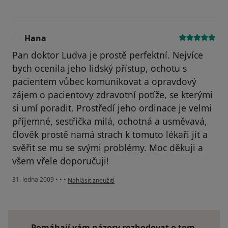
Hana
H
Pan doktor Ludva je prostě perfektní. Nejvíce
bych ocenila jeho lidský přístup, ochotu s
pacientem vůbec komunikovat a opravdový
zájem o pacientovy zdravotní potíže, se kterými
si umí poradit. Prostředí jeho ordinace je velmi
příjemné, sestřička milá, ochotná a usměvavá,
člověk prostě namá strach k tomuto lékaři jít a
svěřit se mu se svými problémy. Moc děkuji a
všem vřele doporučuji!
podle názoru uživatele Hana
31. ledna 2009
•
•
•
Nahlásit zneužití
Pomáhají vám názory rozhodovat o tom,