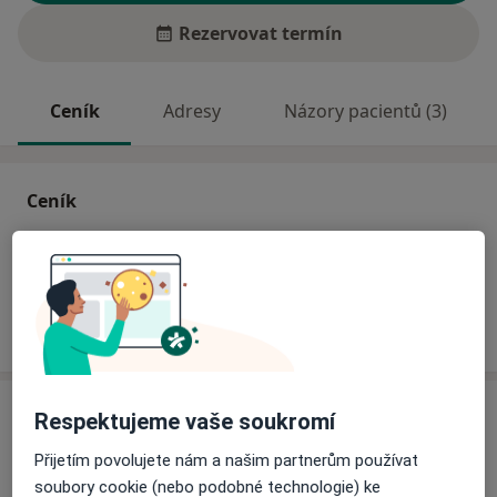
Rezervovat termín
Ceník
Adresy
Názory pacientů (3)
Ceník
Informace o službách a cenách nejsou k dispozici
Tento specialista ještě nepřidával žádné informace o
svých službách.
Adresa
Respektujeme vaše soukromí
Přijetím povolujete nám a našim partnerům používat
Ordinace internisty
soubory cookie (nebo podobné technologie) ke
Svárov 714,
Vsetín