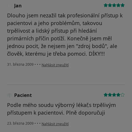
Jan
J
Dlouho jsem nezažil tak profesionální přístup k
pacientovi a jeho problémům, takovou
trpělivost a lidský přístup při hledání
primárních příčin potíží. Konečně jsem měl
jednou pocit, že nejsem jen "zdroj bodů", ale
člověk, kterému je třeba pomoci. DÍKY!!!
podle názoru uživatele Jan
31. března 2009
•
•
•
Nahlásit zneužití
Pacient
Podle mého soudu výborný lékař,s trpělivým
přístupem k pacientovi. Plně doporučuji
podle názoru uživatele Pacient
23. března 2009
•
•
•
Nahlásit zneužití