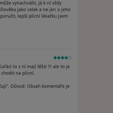
může vynachválit, já k ní vždy
člověka jako celek a ne jen o jeho
oručit, lepší plicní lékařku jsem
straněn
řáci to s ní mají těžsí !!! ale to je
hodit na plicní.
uji". Důvod: Obsah komentáře je