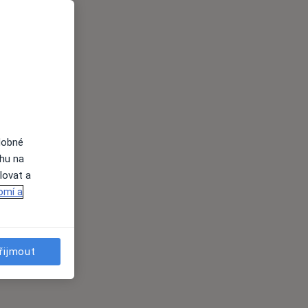
dobné
ahu na
lovat a
omí a
řijmout