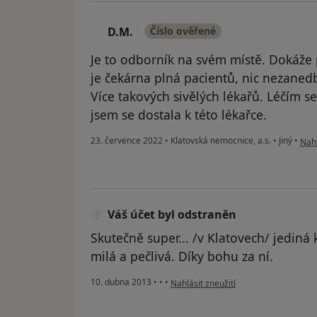
D.M.
Číslo ověřené
D
Je to odborník na svém místě. Dokáže p
je čekárna plná pacientů, nic nezaned
Více takových sivělých lékařů. Léčím se 
jsem se dostala k této lékařce.
podl
23. července 2022
•
Klatovská nemocnice, a.s.
•
Jiný
•
Nahl
Váš účet byl odstraněn
Skutečně super... /v Klatovech/ jedin
milá a pečlivá. Díky bohu za ní.
podle názoru uživatele Váš účet byl 
10. dubna 2013
•
•
•
Nahlásit zneužití