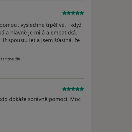
omoci, vyslechne trpělivě, i když
bá a hlavně je milá a empatická.
již spoustu let a jsem šťastná, že
e názoru uživatele D.M.
ásit zneužití
á kdo dokáže správně pomoci. Moc
odstraněn