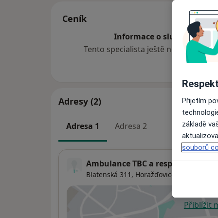
Ceník
Informace o službách a cen
Tento specialista ještě nepřidával ž
Respekt
Adresy (2)
Přijetím p
technologi
základě vaš
Adresa 1
Adresa 2
aktualizova
souborů co
Ambulance TBC a respiračních ne
Blatenská 311,
Horažďovice
34101
Přiblížit
se