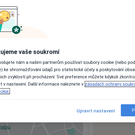
ách nejsou k dispozici
ádné informace o svých službách.
ujeme vaše soukromí
ovolujete nám a našim partnerům používat soubory cookie (nebo po
e) ke shromažďování údajů pro statistické účely a poskytování obs
ich zvyklostí při procházení. Své preference můžete kdykoli zkontro
t v nastavení. Další informace naleznete v
zásadách ochrany soukr
okie.
mocí
P
Upravit nastavení
 mapu
 otevře v nové záložce