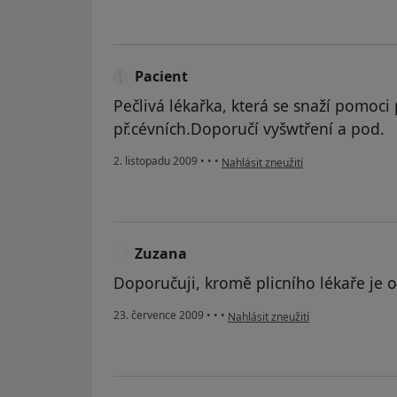
Pacient
Pečlivá lékařka, která se snaží pomoci p
př.cévních.Doporučí vyšwtření a pod.
podle názoru uživatele Pacient
2. listopadu 2009
•
•
•
Nahlásit zneužití
Zuzana
Z
Doporučuji, kromě plicního lékaře je o
podle názoru uživatele Zuzana
23. července 2009
•
•
•
Nahlásit zneužití