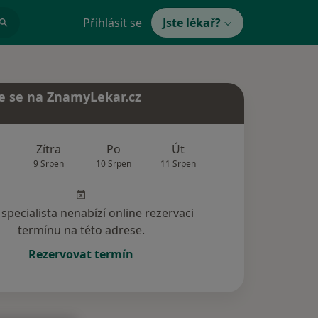
Přihlásit se
Jste lékař?
e se na ZnamyLekar.cz
Zítra
Po
Út
St
Čt
9 Srpen
10 Srpen
11 Srpen
12 Srpen
13 Srp
specialista nenabízí online rezervaci
termínu na této adrese.
Rezervovat termín