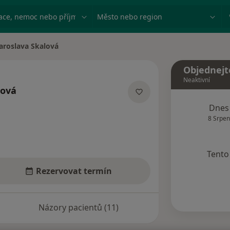
ace, nemoc nebo příjmení
Město nebo region
Jaroslava Skalová
a města
Objednejt
Neaktivní
lová
lizacích
Dnes
8 Srpen
Tento 
Rezervovat termín
Názory pacientů (11)