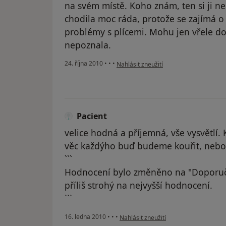
na svém místě. Koho znám, ten si ji ne
chodila moc ráda, protože se zajímá o 
problémy s plícemi. Mohu jen vřele dop
nepoznala.
podle názoru uživatele Váš účet byl od
24. října 2010
•
•
•
Nahlásit zneužití
Pacient
velice hodná a příjemná, vše vysvětlí. Ku
věc každýho buď budeme kouřit, nebo c
```
Hodnocení bylo změněno na "Doporuč
příliš strohý na nejvyšší hodnocení.
```
podle názoru uživatele Pacient
16. ledna 2010
•
•
•
Nahlásit zneužití