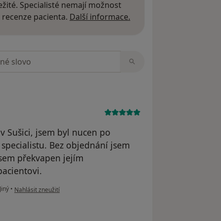
žité. Specialisté nemají možnost
Další informace o názor
 recenze pacienta.
Další informace.
zorech
v Sušici, jsem byl nucen po
specialistu. Bez objednání jsem
 jsem překvapen jejím
pacientovi.
podle názoru uživatele Václav Holeček
Jiný
•
Nahlásit zneužití