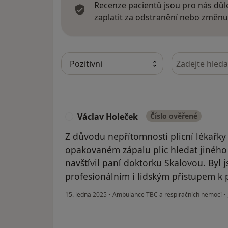
Recenze pacientů jsou pro nás důle
zaplatit za odstranění nebo změnu
Hledejte v ná
Václav Holeček
Číslo ověřené
V
Z důvodu nepřítomnosti plicní lékařky 
opakovaném zápalu plic hledat jiného 
navštívil paní doktorku Skalovou. Byl
profesionálním i lidským přístupem k 
15. ledna 2025
•
Ambulance TBC a respiračních nemocí
•