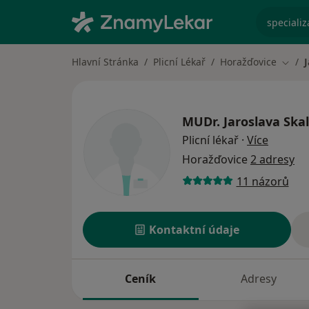
specializ
Hlavní Stránka
Plicní Lékař
Horažďovice
Změn
MUDr.
Jaroslava Ska
o specia
Plicní lékař
·
Více
Horažďovice
2 adresy
11 názorů
Kontaktní údaje
Ceník
Adresy