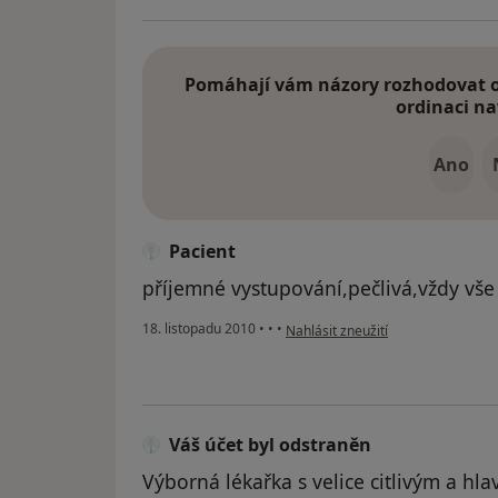
Pomáhají vám názory rozhodovat o 
ordinaci na
Ano
Pacient
příjemné vystupování,pečlivá,vždy vše 
podle názoru uživatele Pacient
18. listopadu 2010
•
•
•
Nahlásit zneužití
Váš účet byl odstraněn
Výborná lékařka s velice citlivým a h