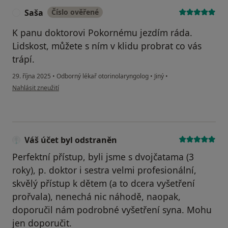
Saša
Číslo ověřené
S
K panu doktorovi Pokornému jezdím ráda.
Lidskost, můžete s ním v klidu probrat co vás
trápí.
29. října 2025
•
Odborný lékař otorinolaryngolog
•
Jiný
•
podle názoru uživatele Saša
Nahlásit zneužití
Váš účet byl odstraněn
Perfektní přístup, byli jsme s dvojčatama (3
roky), p. doktor i sestra velmi profesionální,
skvělý přístup k dětem (a to dcera vyšetření
prořvala), nenechá nic náhodě, naopak,
doporučil nám podrobné vyšetření syna. Mohu
jen doporučit.