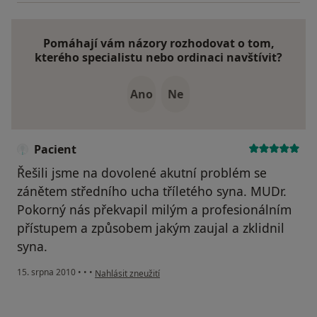
Pomáhají vám názory rozhodovat o tom,
kterého specialistu nebo ordinaci navštívit?
Ano
Ne
Pacient
Řešili jsme na dovolené akutní problém se
zánětem středního ucha tříletého syna. MUDr.
Pokorný nás překvapil milým a profesionálním
přístupem a způsobem jakým zaujal a zklidnil
syna.
podle názoru uživatele Pacient
15. srpna 2010
•
•
•
Nahlásit zneužití