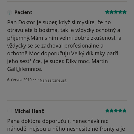
Pacient
Pan Doktor je super,ikdyž si myslíte, že ho
otravujete blbostma, tak je vždycky ochotný a
příjemný.Mám s ním velmi dobré zkušenosti a
vždycky se se zachoval profesionálně a
ochotně.Moc doporučuju.Velký dík taky patří
jeho sestřičce, je super. Díky moc. Martin
Gall,Jilemnice.
podle názoru uživatele Pacient
6. června 2010
•
•
•
Nahlásit zneužití
Michal Hanč
M
Pana doktora doporučuji, nenechává nic
náhodě, nejsou u něho nesnesitelné fronty a je