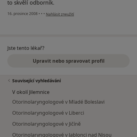
to skvělí odborník.
podle názoru uživatele Michal Hanč
16. prosince 2008
•
•
•
Nahlásit zneužití
Jste tento lékař?
Upravit nebo spravovat profil
Související vyhledávání
V okolí Jilemnice
Otorinolaryngologové v Mladé Boleslavi
Otorinolaryngologové v Liberci
Otorinolaryngologové v Jičíně
Otorinolaryngologové v Jablonci nad Nisou