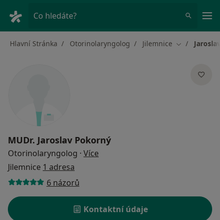
Hla
Co hledáte?
Hlavní Stránka
Otorinolaryngolog
Jilemnice
Jarosla
Změna města
MUDr.
Jaroslav Pokorný
o specializacích
Otorinolaryngolog
·
Více
Jilemnice
1 adresa
6 názorů
Kontaktní údaje