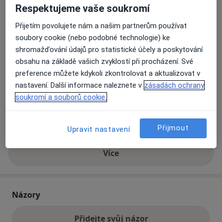
Respektujeme vaše soukromí
Přijetím povolujete nám a našim partnerům používat
Přiblížit mapu
se otevře v nové záložce
soubory cookie (nebo podobné technologie) ke
shromažďování údajů pro statistické účely a poskytování
Dostupnost
Na této adrese online kalendář není aktivní
obsahu na základě vašich zvyklostí při procházení. Své
Co mám v takové situaci udělat?
preference můžete kdykoli zkontrolovat a aktualizovat v
nastavení. Další informace naleznete v
zásadách ochrany
soukromí a souborů cookie.
Způsoby platby (soukromé návštěvy)
Na teto adrese lékař přijímá pacienty na pojišťovnu
Detaily
Přijmout
Upravit nastavení
Více
o adrese
Názory
Přidejte svůj názor