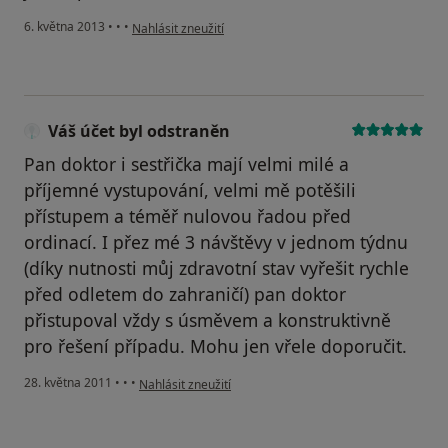
podle názoru uživatele Váš účet byl odstraněn
6. května 2013
•
•
•
Nahlásit zneužití
Váš účet byl odstraněn
Pan doktor i sestřička mají velmi milé a
příjemné vystupování, velmi mě potěšili
přístupem a téměř nulovou řadou před
ordinací. I přez mé 3 návštěvy v jednom týdnu
(díky nutnosti můj zdravotní stav vyřešit rychle
před odletem do zahraničí) pan doktor
přistupoval vždy s úsměvem a konstruktivně
pro řešení případu. Mohu jen vřele doporučit.
podle názoru uživatele Váš účet byl odstraněn
28. května 2011
•
•
•
Nahlásit zneužití