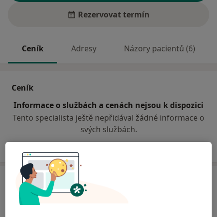
Rezervovat termín
Ceník
Adresy
Názory pacientů (6)
Ceník
Informace o službách a cenách nejsou k dispozici
Tento specialista ještě nepřidával žádné informace o
svých službách.
Adresa
Odborný lékař otorinolaryngolog
Metyšova 468,
Jilemnice
51401