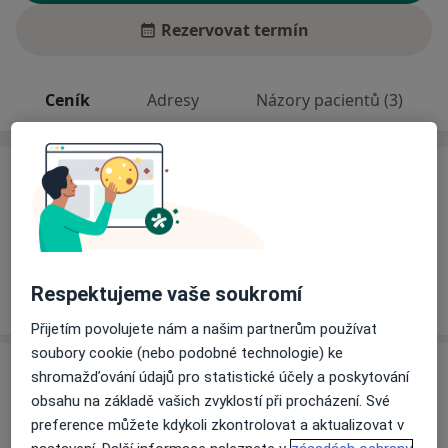
Rezervovat termín
Ceník
Adresy
Názory pacientů (3)
Ceník
Informace o službách a cenách nejsou k dispozici
Tento specialista ještě nepřidával žádné informace o
svých službách.
Respektujeme vaše soukromí
Přijetím povolujete nám a našim partnerům používat
soubory cookie (nebo podobné technologie) ke
Adresa
shromažďování údajů pro statistické účely a poskytování
obsahu na základě vašich zvyklostí při procházení. Své
Praktický zubní lékař
preference můžete kdykoli zkontrolovat a aktualizovat v
nám. Tomáše Bati 419,
Sezimovo Ústí
39102