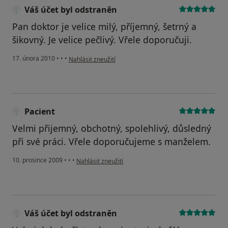
Váš účet byl odstraněn
Pan doktor je velice milý, příjemný, šetrný a
šikovný. Je velice pečlivý. Vřele doporučuji.
podle názoru uživatele Váš účet byl odstraněn
17. února 2010
•
•
•
Nahlásit zneužití
Pacient
Velmi přijemný, obchotný, spolehlivý, důsledný
při své práci. Vřele doporučujeme s manželem.
podle názoru uživatele Pacient
10. prosince 2009
•
•
•
Nahlásit zneužití
Váš účet byl odstraněn