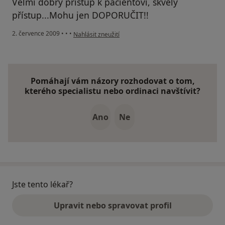
Velmi dobrý přístup k pacientovi, skvělý
přístup...Mohu jen DOPORUČIT!!
podle názoru uživatele Váš účet byl odstraněn
2. července 2009
•
•
•
Nahlásit zneužití
Pomáhají vám názory rozhodovat o tom,
kterého specialistu nebo ordinaci navštívit?
Ano
Ne
Jste tento lékař?
Upravit nebo spravovat profil