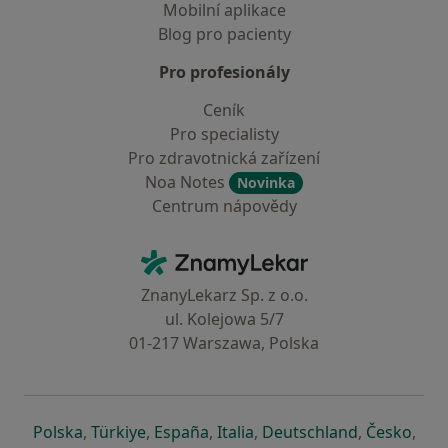
Mobilní aplikace
Blog pro pacienty
Pro profesionály
Ceník
Pro specialisty
Pro zdravotnická zařízení
Noa Notes
Novinka
Centrum nápovědy
Kontakt
ZnamyLekar - Hlavní stránka
ZnanyLekarz Sp. z o.o.
ul. Kolejowa 5/7
01-217 Warszawa, Polska
se otevře v nové záložce
se otevře v nové záložce
se otevře v nové záložce
se otevře v nové záložce
se otevře v 
se o
Polska
,
Türkiye
,
España
,
Italia
,
Deutschland
,
Česko
,