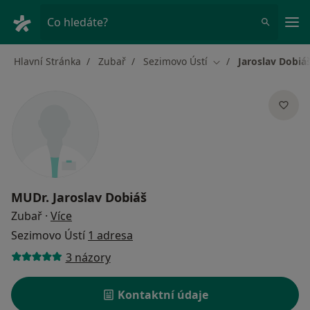
Hla
Co hledáte?
Hlavní Stránka
Zubař
Sezimovo Ústí
Jaroslav Dobiá
Změna města
MUDr.
Jaroslav Dobiáš
o specializacích
Zubař
·
Více
Sezimovo Ústí
1 adresa
3 názory
Kontaktní údaje