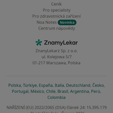
Ceník
Pro specialisty
Pro zdravotnická zařízení
Noa Notes
Novinka
Centrum nápovědy
Kontakt
ZnamyLekar - Hlavní stránka
ZnanyLekarz Sp. z o.o.
ul. Kolejowa 5/7
01-217 Warszawa, Polska
se otevře v nové záložce
se otevře v nové záložce
se otevře v nové záložce
se otevře v nové záložce
se otevře v 
se o
Polska
,
Türkiye
,
España
,
Italia
,
Deutschland
,
Česko
,
se otevře v nové záložce
se otevře v nové záložce
se otevře v nové záložce
se otevře v nové záložc
se otevře v 
se ote
Portugal
,
México
,
Chile
,
Brasil
,
Argentina
,
Perú
,
se otevře v nové záložce
Colombia
NAŘÍZENÍ (EU) 2022/2065 (DSA) článek 24: 15.395.179