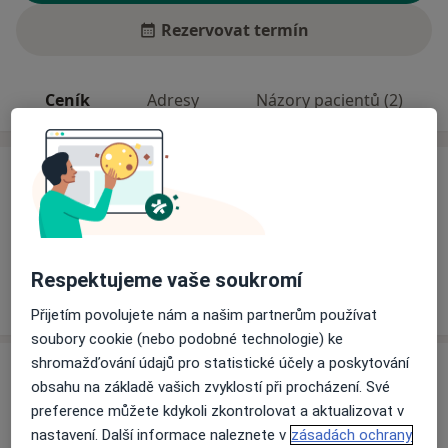
Rezervovat termín
Ceník
Adresy
Názory pacientů (2)
Ceník
Informace o službách a cenách nejsou k dispozici
Tento specialista ještě nepřidával žádné informace o
svých službách.
Respektujeme vaše soukromí
Přijetím povolujete nám a našim partnerům používat
soubory cookie (nebo podobné technologie) ke
shromažďování údajů pro statistické účely a poskytování
Adresa
obsahu na základě vašich zvyklostí při procházení. Své
preference můžete kdykoli zkontrolovat a aktualizovat v
Medoz s.r.o.
nastavení. Další informace naleznete v
zásadách ochrany
Šafaříkova 752,
Litvínov