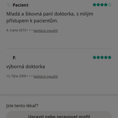
Pacient
Mladá a šikovná paní doktorka, s milým
přístupem k pacientům.
podle názoru uživatele Pacient
4. srpna 2010
•
•
•
Nahlásit zneužití
P.
P
výborná doktorka
podle názoru uživatele P.
12. října 2009
•
•
•
Nahlásit zneužití
Jste tento lékař?
Upravit nebo spravovat profil