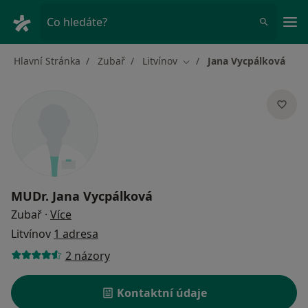
Hla
Co hledáte?
Hlavní Stránka
Zubař
Litvínov
Jana Vycpálková
Změna města
MUDr.
Jana Vycpálková
o specializacích
Zubař
·
Více
Litvínov
1 adresa
2 názory
Kontaktní údaje