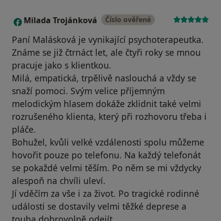
Milada Trojánková
Číslo ověřené
M
Paní Malásková je vynikající psychoterapeutka.
Známe se již čtrnáct let, ale čtyři roky se mnou
pracuje jako s klientkou.
Milá, empatická, trpělivě naslouchá a vždy se
snaží pomoci. Svým velice příjemným
melodickým hlasem dokáže zklidnit také velmi
rozrušeného klienta, který při rozhovoru třeba i
pláče.
Bohužel, kvůli velké vzdálenosti spolu můžeme
hovořit pouze po telefonu. Na každý telefonát
se pokaždé velmi těším. Po něm se mi vždycky
alespoň na chvíli uleví.
Jí vděčím za vše i za život. Po tragické rodinné
události se dostavily velmi těžké deprese a
touha dobrovolně odejít...