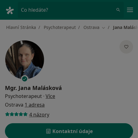
Hla
Co hledáte?
Hlavní Stránka
Psychoterapeut
Ostrava
Jana Malás
Změna města
Mgr.
Jana Malásková
o specializacích
Psychoterapeut
·
Více
Ostrava
1 adresa
4 názory
Kontaktní údaje