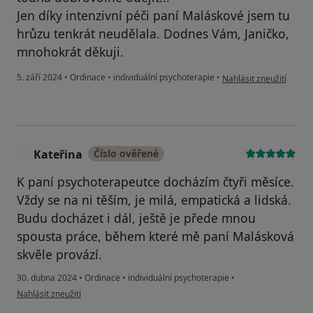
Jen díky intenzivní péči paní Maláskové jsem tu
hrůzu tenkrát neudělala. Dodnes Vám, Janičko,
mnohokrát děkuji.
podle názoru uživatele
5. září 2024
•
Ordinace
•
individuální psychoterapie
•
Nahlásit zneužití
Kateřina
Číslo ověřené
K
K paní psychoterapeutce docházím čtyři měsíce.
Vždy se na ni těším, je milá, empatická a lidská.
Budu docházet i dál, ještě je přede mnou
spousta práce, během které mě paní Malásková
skvěle provází.
30. dubna 2024
•
Ordinace
•
individuální psychoterapie
•
podle názoru uživatele Kateřina
Nahlásit zneužití