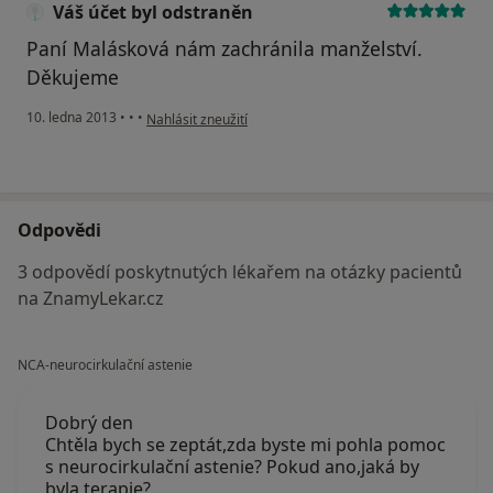
Váš účet byl odstraněn
Paní Malásková nám zachránila manželství.
Děkujeme
podle názoru uživatele Váš účet byl odstraněn
10. ledna 2013
•
•
•
Nahlásit zneužití
Odpovědi
3 odpovědí poskytnutých lékařem na otázky pacientů
na ZnamyLekar.cz
NCA-neurocirkulační astenie
Dobrý den
Chtěla bych se zeptát,zda byste mi pohla pomoc
s neurocirkulační astenie? Pokud ano,jaká by
byla terapie?