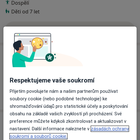
Dospělí
Děti od 7 let
Více
o zkušenostech
Služby a ceník služeb
Individuální psychoterapie
Od 850 Kč
Detaily
Respektujeme vaše soukromí
Přijetím povolujete nám a našim partnerům používat
Jak fungují ceny?
soubory cookie (nebo podobné technologie) ke
shromažďování údajů pro statistické účely a poskytování
obsahu na základě vašich zvyklostí při procházení. Své
Adresa
preference můžete kdykoli zkontrolovat a aktualizovat v
nastavení. Další informace naleznete v
zásadách ochrany
Ordinace
soukromí a souborů cookie.