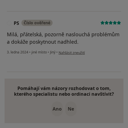
PS
Číslo ověřené
P
Milá, přátelská, pozorně naslouchá problémům
a dokáže poskytnout nadhled.
podle názoru uživatele PS
3. ledna 2024
•
jiné místo
•
Jiný
•
Nahlásit zneužití
Pomáhají vám názory rozhodovat o tom,
kterého specialistu nebo ordinaci navštívit?
Ano
Ne