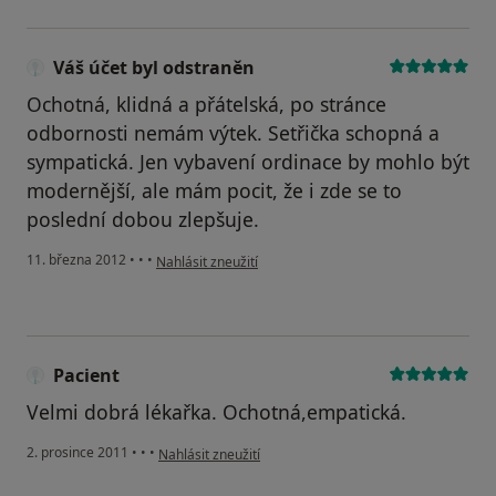
Váš účet byl odstraněn
Ochotná, klidná a přátelská, po stránce
odbornosti nemám výtek. Setřička schopná a
sympatická. Jen vybavení ordinace by mohlo být
modernější, ale mám pocit, že i zde se to
poslední dobou zlepšuje.
podle názoru uživatele Váš účet byl odstraněn
11. března 2012
•
•
•
Nahlásit zneužití
Pacient
Velmi dobrá lékařka. Ochotná,empatická.
podle názoru uživatele Pacient
2. prosince 2011
•
•
•
Nahlásit zneužití