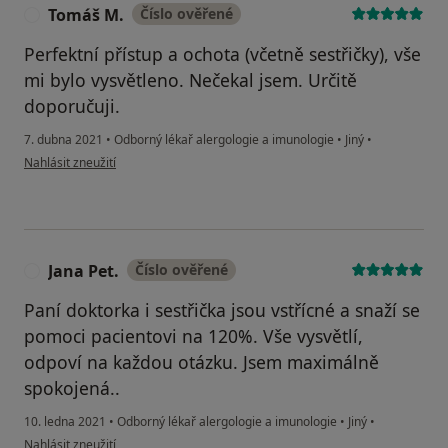
Tomáš M.
Číslo ověřené
T
Perfektní přístup a ochota (včetně sestřičky), vše
mi bylo vysvětleno. Nečekal jsem. Určitě
doporučuji.
7. dubna 2021
•
Odborný lékař alergologie a imunologie
•
Jiný
•
podle názoru uživatele Tomáš M.
Nahlásit zneužití
Jana Pet.
Číslo ověřené
J
Paní doktorka i sestřička jsou vstřícné a snaží se
pomoci pacientovi na 120%. Vše vysvětlí,
odpoví na každou otázku. Jsem maximálně
spokojená..
10. ledna 2021
•
Odborný lékař alergologie a imunologie
•
Jiný
•
podle názoru uživatele Jana Pet.
Nahlásit zneužití