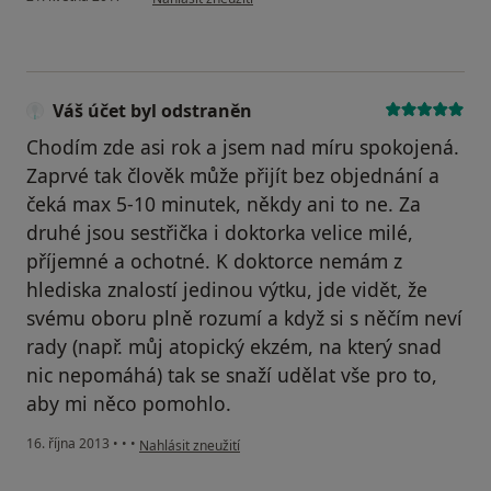
Váš účet byl odstraněn
Chodím zde asi rok a jsem nad míru spokojená.
Zaprvé tak člověk může přijít bez objednání a
čeká max 5-10 minutek, někdy ani to ne. Za
druhé jsou sestřička i doktorka velice milé,
příjemné a ochotné. K doktorce nemám z
hlediska znalostí jedinou výtku, jde vidět, že
svému oboru plně rozumí a když si s něčím neví
rady (např. můj atopický ekzém, na který snad
nic nepomáhá) tak se snaží udělat vše pro to,
aby mi něco pomohlo.
podle názoru uživatele Váš účet byl odstraněn
16. října 2013
•
•
•
Nahlásit zneužití