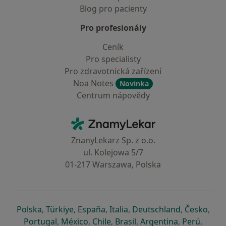
Blog pro pacienty
Pro profesionály
Ceník
Pro specialisty
Pro zdravotnická zařízení
Noa Notes
Novinka
Centrum nápovědy
Kontakt
ZnamyLekar - Hlavní stránka
ZnanyLekarz Sp. z o.o.
ul. Kolejowa 5/7
01-217 Warszawa, Polska
se otevře v nové záložce
se otevře v nové záložce
se otevře v nové záložce
se otevře v nové záložce
se otevře v 
se o
Polska
,
Türkiye
,
España
,
Italia
,
Deutschland
,
Česko
,
se otevře v nové záložce
se otevře v nové záložce
se otevře v nové záložce
se otevře v nové záložc
se otevře v 
se ote
Portugal
,
México
,
Chile
,
Brasil
,
Argentina
,
Perú
,