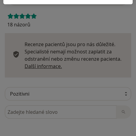
18 názorů
Recenze pacientů jsou pro nás důležité.
Specialisté nemají možnost zaplatit za
odstranění nebo změnu recenze pacienta.
Další informace o názorech
Další informace.
Hledejte v názorech