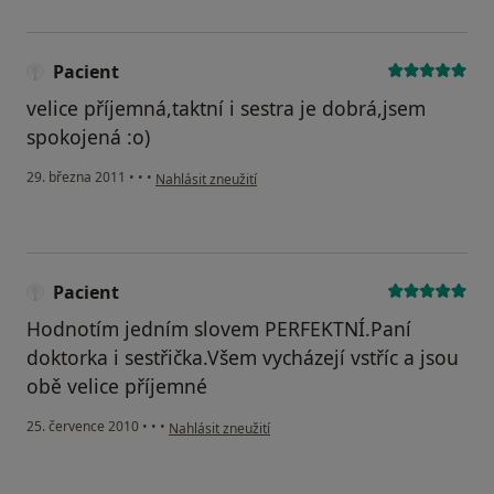
Pacient
velice příjemná,taktní i sestra je dobrá,jsem
spokojená :o)
podle názoru uživatele Pacient
29. března 2011
•
•
•
Nahlásit zneužití
Pacient
Hodnotím jedním slovem PERFEKTNÍ.Paní
doktorka i sestřička.Všem vycházejí vstříc a jsou
obě velice příjemné
podle názoru uživatele Pacient
25. července 2010
•
•
•
Nahlásit zneužití