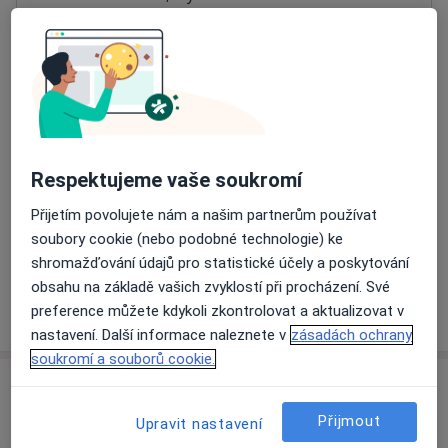
Přiblížit mapu
se otevře v nové záložce
Dostupnost
Na této adrese online kalendář není aktivní
Co mám v takové situaci udělat?
Respektujeme vaše soukromí
Způsoby platby (soukromé návštěvy)
Přijetím povolujete nám a našim partnerům používat
Na teto adrese lékař přijímá pacienty na pojišťovnu
soubory cookie (nebo podobné technologie) ke
Detaily
shromažďování údajů pro statistické účely a poskytování
obsahu na základě vašich zvyklostí při procházení. Své
Více
preference můžete kdykoli zkontrolovat a aktualizovat v
o adrese
nastavení. Další informace naleznete v
zásadách ochrany
soukromí a souborů cookie.
Názory
Přijmout
Upravit nastavení
Přidejte svůj názor