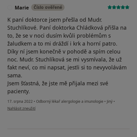
Marie
Číslo ověřené
M
K paní doktorce jsem přešla od Mudr.
Stuchlíkové. Paní doktorka Chládková přišla na
to, že se v noci dusím kvůli problémům s
žaludkem a to mi dráždí i krk a horní patro.
Díky ní jsem konečně v pohodě a spím celou
noc. Mudr. Stuchlíková se mi vysmívala, že už
fakt neví, co mi napsat, jestli si to nevyvolávám
sama.
Jsem šťastná, že jste mě přijala mezi své
pacienty.
17. srpna 2022
•
Odborný lékař alergologie a imunologie
•
Jiný
•
podle názoru uživatele Marie
Nahlásit zneužití