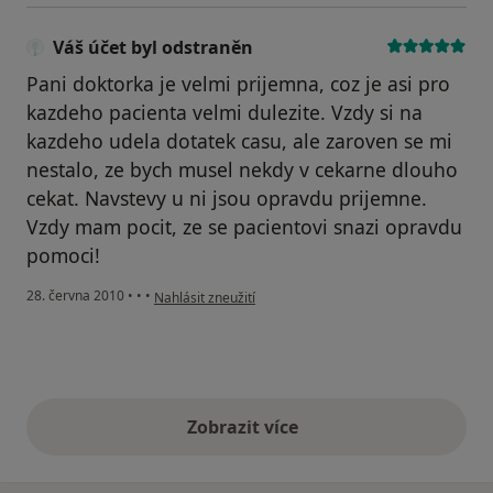
Váš účet byl odstraněn
Pani doktorka je velmi prijemna, coz je asi pro
kazdeho pacienta velmi dulezite. Vzdy si na
kazdeho udela dotatek casu, ale zaroven se mi
nestalo, ze bych musel nekdy v cekarne dlouho
cekat. Navstevy u ni jsou opravdu prijemne.
Vzdy mam pocit, ze se pacientovi snazi opravdu
pomoci!
podle názoru uživatele Váš účet byl odstraněn
28. června 2010
•
•
•
Nahlásit zneužití
Zobrazit více
výše uvedené názory