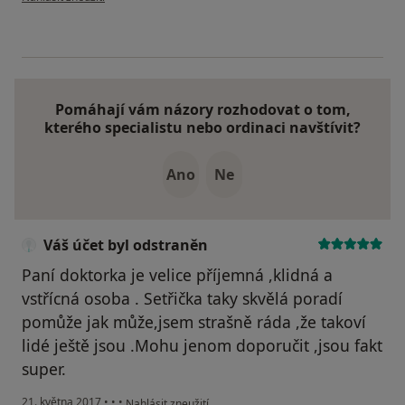
Pomáhají vám názory rozhodovat o tom,
kterého specialistu nebo ordinaci navštívit?
Ano
Ne
Váš účet byl odstraněn
Paní doktorka je velice příjemná ,klidná a
vstřícná osoba . Setřička taky skvělá poradí
pomůže jak může,jsem strašně ráda ,že takoví
lidé ještě jsou .Mohu jenom doporučit ,jsou fakt
super.
podle názoru uživatele Váš účet byl odstraněn
21. května 2017
•
•
•
Nahlásit zneužití