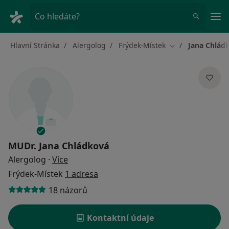
Hla
Co hledáte?
Hlavní Stránka
Alergolog
Frýdek-Místek
Jana Chlád
Změna města
MUDr.
Jana Chládková
o specializacích
Alergolog
·
Více
Frýdek-Místek
1 adresa
18 názorů
Kontaktní údaje