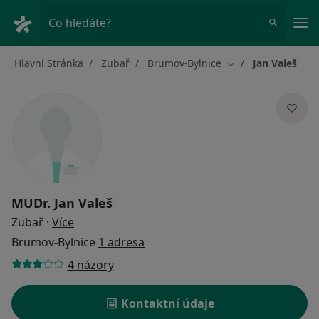
Hla
Co hledáte?
Hlavní Stránka
Zubař
Brumov-Bylnice
Jan Valeš
Změna města
MUDr.
Jan Valeš
o specializacích
Zubař
·
Více
Brumov-Bylnice
1 adresa
4 názory
Kontaktní údaje