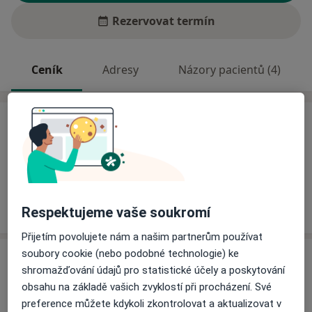
Rezervovat termín
Ceník
Adresy
Názory pacientů (4)
Ceník
Informace o službách a cenách nejsou k dispozici
Tento specialista ještě nepřidával žádné informace o
svých službách.
Respektujeme vaše soukromí
Přijetím povolujete nám a našim partnerům používat
soubory cookie (nebo podobné technologie) ke
Adresa
shromažďování údajů pro statistické účely a poskytování
obsahu na základě vašich zvyklostí při procházení. Své
Zubní lékař
preference můžete kdykoli zkontrolovat a aktualizovat v
sídliště Družba 1189,
Brumov-Bylnice
76331