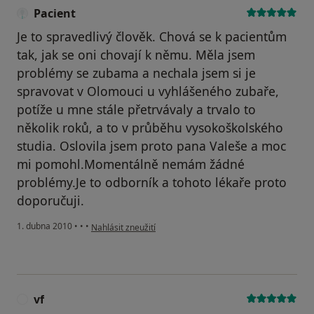
Pacient
Je to spravedlivý člověk. Chová se k pacientům
tak, jak se oni chovají k němu. Měla jsem
problémy se zubama a nechala jsem si je
spravovat v Olomouci u vyhlášeného zubaře,
potíže u mne stále přetrvávaly a trvalo to
několik roků, a to v průběhu vysokoškolského
studia. Oslovila jsem proto pana Valeše a moc
mi pomohl.Momentálně nemám žádné
problémy.Je to odborník a tohoto lékaře proto
doporučuji.
podle názoru uživatele Pacient
1. dubna 2010
•
•
•
Nahlásit zneužití
vf
V