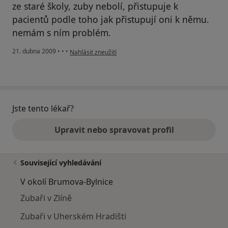
ze staré školy, zuby nebolí, přistupuje k
pacientů podle toho jak přistupují oni k němu.
nemám s ním problém.
podle názoru uživatele vf
21. dubna 2009
•
•
•
Nahlásit zneužití
Jste tento lékař?
Upravit nebo spravovat profil
Související vyhledávání
V okolí Brumova-Bylnice
Zubaři v Zlíně
Zubaři v Uherském Hradišti