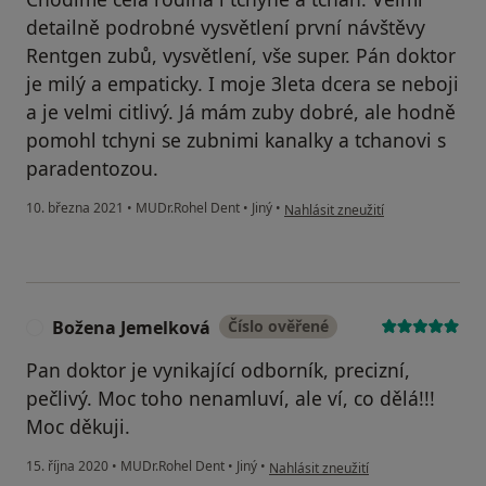
detailně podrobné vysvětlení první návštěvy
Rentgen zubů, vysvětlení, vše super. Pán doktor
je milý a empaticky. I moje 3leta dcera se neboji
a je velmi citlivý. Já mám zuby dobré, ale hodně
pomohl tchyni se zubnimi kanalky a tchanovi s
paradentozou.
podle názoru uživatele Konečná
10. března 2021
•
MUDr.Rohel Dent
•
Jiný
•
Nahlásit zneužití
Božena Jemelková
Číslo ověřené
B
Pan doktor je vynikající odborník, precizní,
pečlivý. Moc toho nenamluví, ale ví, co dělá!!!
Moc děkuji.
podle názoru uživatele Božena Jem
15. října 2020
•
MUDr.Rohel Dent
•
Jiný
•
Nahlásit zneužití