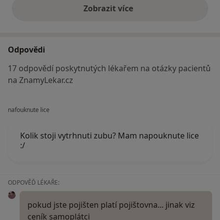
Zobrazit více
výše uvedené názory
Odpovědi
17 odpovědí poskytnutých lékařem na otázky pacientů
na ZnamyLekar.cz
nafouknute lice
Kolik stoji vytrhnuti zubu? Mam napouknute lice
:/
ODPOVĚĎ LÉKAŘE:
pokud jste pojišten platí pojištovna... jinak viz
ceník samoplátci