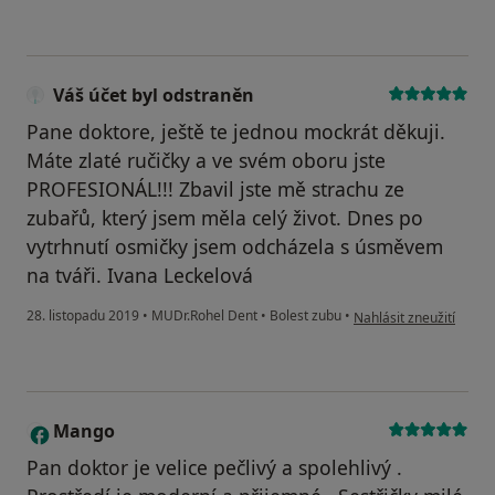
Váš účet byl odstraněn
Pane doktore, ještě te jednou mockrát děkuji.
Máte zlaté ručičky a ve svém oboru jste
PROFESIONÁL!!! Zbavil jste mě strachu ze
zubařů, který jsem měla celý život. Dnes po
vytrhnutí osmičky jsem odcházela s úsměvem
na tváři. Ivana Leckelová
podle názoru uživatele
28. listopadu 2019
•
MUDr.Rohel Dent
•
Bolest zubu
•
Nahlásit zneužití
Mango
M
Pan doktor je velice pečlivý a spolehlivý .