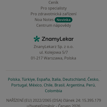
Ceník
Pro specialisty
Pro zdravotnická zařízení
Noa Notes
Novinka
Centrum nápovědy
Kontakt
ZnamyLekar - Hlavní stránka
ZnanyLekarz Sp. z o.o.
ul. Kolejowa 5/7
01-217 Warszawa, Polska
se otevře v nové záložce
se otevře v nové záložce
se otevře v nové záložce
se otevře v nové záložce
se otevře v 
se o
Polska
,
Türkiye
,
España
,
Italia
,
Deutschland
,
Česko
,
se otevře v nové záložce
se otevře v nové záložce
se otevře v nové záložce
se otevře v nové záložc
se otevře v 
se ote
Portugal
,
México
,
Chile
,
Brasil
,
Argentina
,
Perú
,
se otevře v nové záložce
Colombia
NAŘÍZENÍ (EU) 2022/2065 (DSA) článek 24: 15.395.179
uživatelů/měsíc - Červen 2026