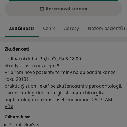
Rezervovat termín
Zkušenosti
Ceník
Adresy
Názory pacientů (
Zkušenosti
ordinační doba: Po,Út,Čt, Pá 8-18:00
Středy prosím nevolejte!!!
Přibírám nové pacienty termíny na objednání konec
roku 2018 !!!!
praktický zubní lékař, se zkušenostmi v parodontologii,
parodontologické chirurgii, stomatochirurgii a
implantologii, možnost ošetření pomocí CAD/CAM
O mně
technologie Cerec
Více
http://www.zubar-poruba-rohel.cz/
Odborník na:
Zubní lékařství