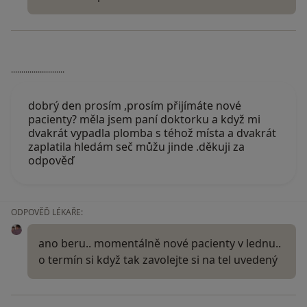
..........................
dobrý den prosím ,prosím přijímáte nové
pacienty? měla jsem paní doktorku a když mi
dvakrát vypadla plomba s téhož místa a dvakrát
zaplatila hledám seč můžu jinde .děkuji za
odpověď
ODPOVĚĎ LÉKAŘE:
ano beru.. momentálně nové pacienty v lednu..
o termín si když tak zavolejte si na tel uvedený