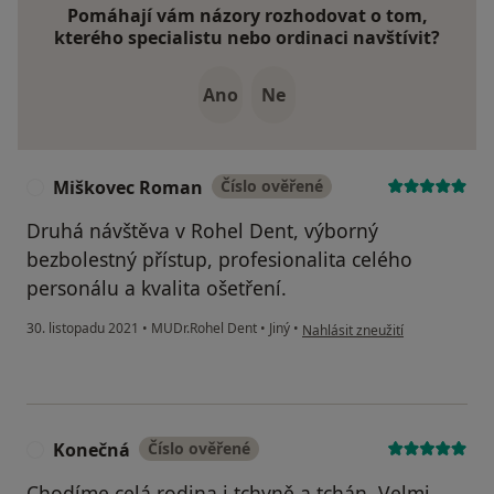
Pomáhají vám názory rozhodovat o tom,
kterého specialistu nebo ordinaci navštívit?
Ano
Ne
Miškovec Roman
Číslo ověřené
M
Druhá návštěva v Rohel Dent, výborný
bezbolestný přístup, profesionalita celého
personálu a kvalita ošetření.
podle názoru uživatele Miškov
30. listopadu 2021
•
MUDr.Rohel Dent
•
Jiný
•
Nahlásit zneužití
Konečná
Číslo ověřené
K
Chodíme celá rodina i tchyně a tchán. Velmi