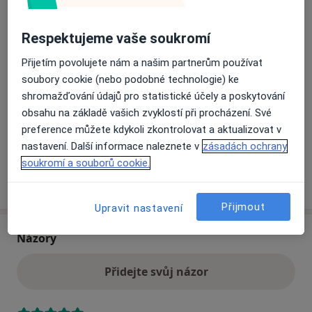
Přiblížit mapu
se otevře v nové záložce
Respektujeme vaše soukromí
Dostupnost
Na této adrese online kalendář není aktivní
Přijetím povolujete nám a našim partnerům používat
Co mám v takové situaci udělat?
soubory cookie (nebo podobné technologie) ke
shromažďování údajů pro statistické účely a poskytování
Způsoby platby (soukromé návštěvy)
obsahu na základě vašich zvyklostí při procházení. Své
Na teto adrese lékař přijímá pacienty na pojišťovnu
preference můžete kdykoli zkontrolovat a aktualizovat v
Detaily
nastavení. Další informace naleznete v
zásadách ochrany
soukromí a souborů cookie.
Více
o adrese
Přijmout
Upravit nastavení
Názory
Přidejte svůj názor