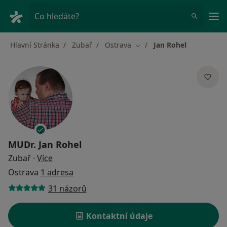
Hla
Co hledáte?
Hlavní Stránka
Zubař
Ostrava
Jan Rohel
Změna města
MUDr.
Jan Rohel
o specializacích
Zubař
·
Více
Ostrava
1 adresa
31 názorů
Kontaktní údaje