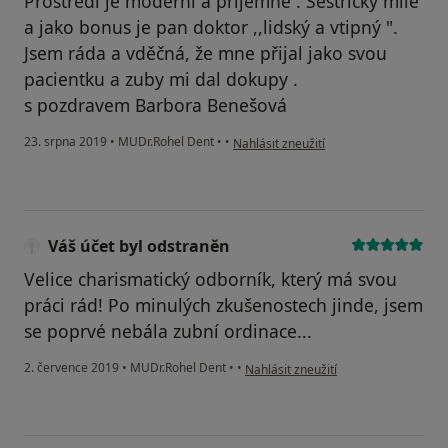
Prostředí je moderní a přijemné . Sestřičky milé
a jako bonus je pan doktor ,,lidský a vtipný ".
Jsem ráda a vděčná, že mne přijal jako svou
pacientku a zuby mi dal dokupy .
s pozdravem Barbora Benešová
podle názoru uživatele Mango
23. srpna 2019
•
MUDr.Rohel Dent
•
•
Nahlásit zneužití
Váš účet byl odstraněn
Velice charismatický odborník, který má svou
práci rád! Po minulých zkušenostech jinde, jsem
se poprvé nebála zubní ordinace...
podle názoru uživatele Váš účet byl 
2. července 2019
•
MUDr.Rohel Dent
•
•
Nahlásit zneužití