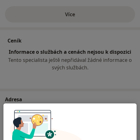
Více
o zkušenostech
Ceník
Informace o službách a cenách nejsou k dispozici
Tento specialista ještě nepřidával žádné informace o
svých službách.
Adresa
MUDr.Rohel Dent
Dr. Slabihoudka 6232/11,
Ostrava