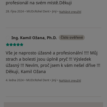
profesionál na svém místě.Děkuji
podle názoru uživatele Andrea Koll
28. října 2024
•
MUDr.Rohel Dent
•
Jiný
•
Nahlásit zneužití
Ing. Kamil Ožana, Ph.D.
Číslo ověřené
I
Vše je naprosto úžasné a profesionální !!!! Můj
strach a bolesti jsou úplně pryč !!! Výsledek
úžasný !!! Nevím, proč jsem k vám nešel dříve !!!
Děkuji, Kamil Ožana
podle názoru uživatele Ing. Kamil Ož
4. ledna 2024
•
MUDr.Rohel Dent
•
Jiný
•
Nahlásit zneužití