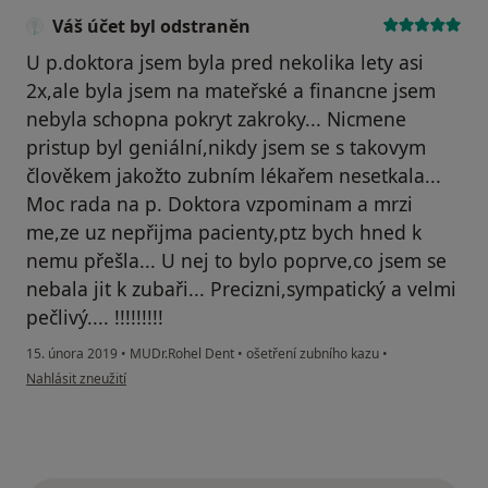
Váš účet byl odstraněn
U p.doktora jsem byla pred nekolika lety asi
2x,ale byla jsem na mateřské a financne jsem
nebyla schopna pokryt zakroky... Nicmene
pristup byl geniální,nikdy jsem se s takovym
člověkem jakožto zubním lékařem nesetkala...
Moc rada na p. Doktora vzpominam a mrzi
me,ze uz nepřijma pacienty,ptz bych hned k
nemu přešla... U nej to bylo poprve,co jsem se
nebala jit k zubaři... Precizni,sympatický a velmi
pečlivý.... !!!!!!!!!
15. února 2019
•
MUDr.Rohel Dent
•
ošetření zubního kazu
•
podle názoru uživatele Váš účet byl odstraněn
Nahlásit zneužití