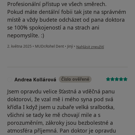
Profesionální přístup ve všech směrech.
Pokud máte dentální fobii tak jste na správném
místě a vždy budete odcházet od pana doktora
se 100% spokojeností a na strach ani
nepomyslíte. :)
podle názoru uživatele FW
2. května 2025
•
MUDr.Rohel Dent
•
Jiný
•
Nahlásit zneužití
Andrea Kollárová
Číslo ověřené
A
Jsem opravdu velice šťastná a vděčná panu
doktorovi, že vzal mě i mého syna pod svá
křídla I když jsem u zubaře velká sralbotka,
všichni se tady ke mě chovají mile a s
porozuměním, zákroky jsou bezbolestné a
atmosféra příjemná. Pan doktor je opravdu