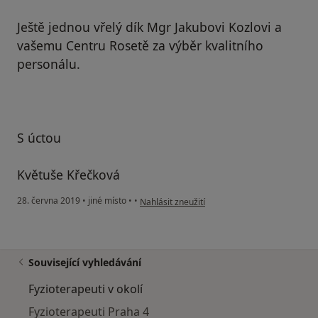
Ještě jednou vřelý dík Mgr Jakubovi Kozlovi a
vašemu Centru Rosetě za výběr kvalitního
personálu.
S úctou
Květuše Křečková
podle názoru uživatele Váš účet byl odstraně
28. června 2019
•
jiné místo
•
•
Nahlásit zneužití
Související vyhledávání
Fyzioterapeuti v okolí
Fyzioterapeuti Praha 4