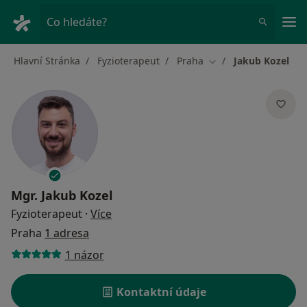
Hla
Co hledáte?
Hlavní Stránka
Fyzioterapeut
Praha
Jakub Kozel
Změna města
Mgr.
Jakub Kozel
o specializacích
Fyzioterapeut
·
Více
Praha
1 adresa
1 názor
Kontaktní údaje