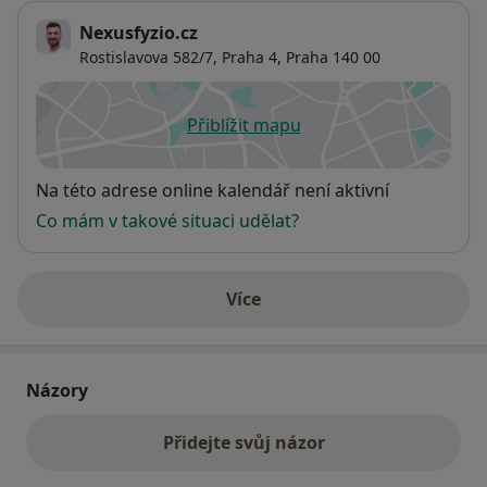
Nexusfyzio.cz
Rostislavova 582/7,
Praha 4
,
Praha
140 00
Přiblížit mapu
se otevře v nové záložce
Dostupnost
Na této adrese online kalendář není aktivní
Co mám v takové situaci udělat?
Více
o adrese
Názory
Přidejte svůj názor