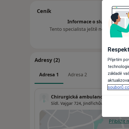
Ceník
Informace o službách a cen
Tento specialista ještě nepřidával ž
Respekt
Adresy (2)
Přijetím p
technologi
základě vaš
Adresa 1
Adresa 2
aktualizova
souborů co
Chirurgická ambulance
Sídl. Vajgar 724,
Jindřichův Hradec
3770
Přiblížit
se