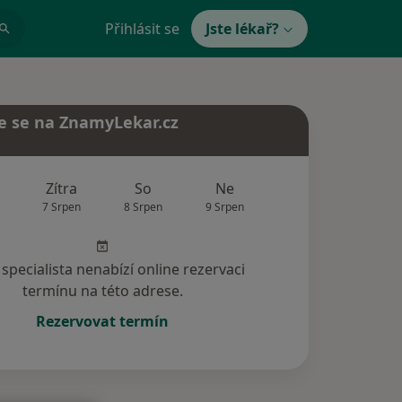
Přihlásit se
Jste lékař?
e se na ZnamyLekar.cz
Zítra
So
Ne
Po
Út
7 Srpen
8 Srpen
9 Srpen
10 Srpen
11 Srp
specialista nenabízí online rezervaci
termínu na této adrese.
Rezervovat termín