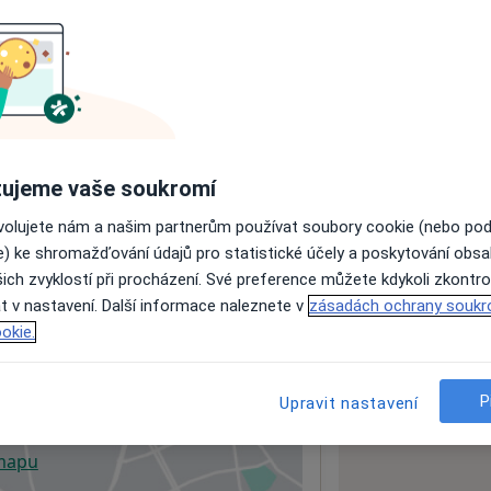
ách nejsou k dispozici
ádné informace o svých službách.
ujeme vaše soukromí
ovolujete nám a našim partnerům používat soubory cookie (nebo po
e) ke shromažďování údajů pro statistické účely a poskytování obs
ich zvyklostí při procházení. Své preference můžete kdykoli zkontro
t v nastavení. Další informace naleznete v
zásadách ochrany soukr
okie.
1
P
Upravit nastavení
 mapu
 otevře v nové záložce