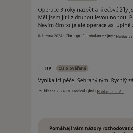
Operace 3 roky nazpět a křečové žíly js
Měl jsem jít i z druhou levou nohou. P
Nevím čím to je ale operace asi úplně 
podle názo
8. června 2024
•
Chirurgická ambulance
•
Jiný
•
Nahlásit z
RP
Číslo ověřené
R
Vynikající péče. Sehraný tým. Rychlý z
podle názoru uživatel
25. března 2024
•
IF Medical
•
Jiný
•
Nahlásit zneužití
Pomáhají vám názory rozhodovat o 