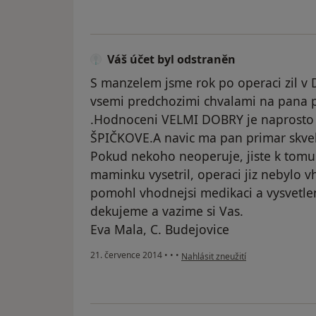
Váš účet byl odstraněn
S manzelem jsme rok po operaci zil v 
vsemi predchozimi chvalami na pana p
.Hodnoceni VELMI DOBRY je naprosto
ŠPIČKOVE.A navic ma pan primar skvel
Pokud nekoho neoperuje, jiste k tomu
maminku vysetril, operaci jiz nebylo 
pomohl vhodnejsi medikaci a vysvetle
dekujeme a vazime si Vas.
Eva Mala, C. Budejovice
podle názoru uživatele Váš účet b
21. července 2014
•
•
•
Nahlásit zneužití