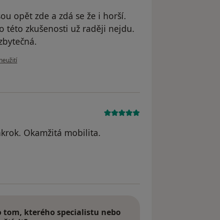
ou opět zde a zdá se že i horší.
o této zkušenosti už raději nejdu.
zbytečná.
ru uživatele Michal
neužití
ákrok. Okamžitá mobilita.
e RP
tom, kterého specialistu nebo