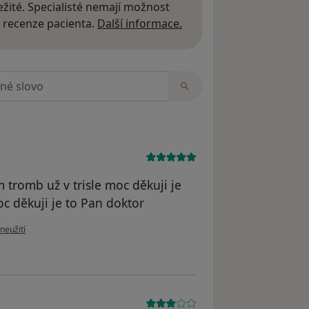
žité. Specialisté nemají možnost
Další informace o názor
 recenze pacienta.
Další informace.
zorech
 tromb už v trisle moc děkuji je
c děkuji je to Pan doktor
oru uživatele Malý
neužití