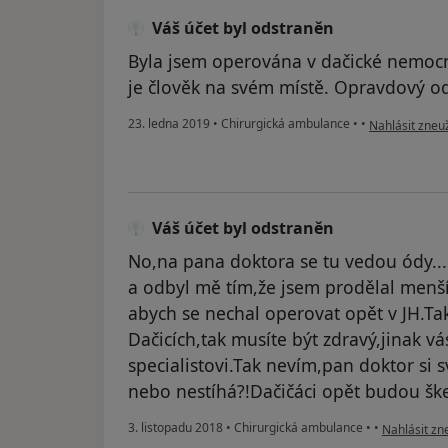
Váš účet byl odstraněn
Byla jsem operována v dačické nemocn
je člověk na svém místě. Opravdový o
podle názoru u
23. ledna 2019
•
Chirurgická ambulance
•
•
Nahlásit zneuž
Váš účet byl odstraněn
No,na pana doktora se tu vedou ódy....
a odbyl mě tím,že jsem prodělal menší 
abych se nechal operovat opět v JH.T
Dačicích,tak musíte být zdravý,jinak v
specialistovi.Tak nevím,pan doktor si 
nebo nestíhá?!Dačičáci opět budou ške
podle názor
3. listopadu 2018
•
Chirurgická ambulance
•
•
Nahlásit zne