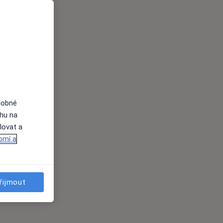
dobné
ahu na
lovat a
omí a
řijmout