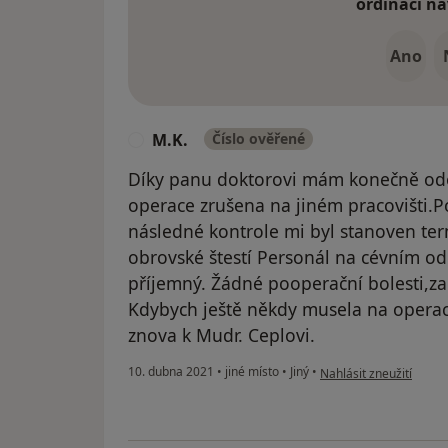
ordinaci na
Ano
M.K.
Číslo ověřené
M
Díky panu doktorovi mám konečně odo
operace zrušena na jiném pracovišti.P
následné kontrole mi byl stanoven te
obrovské štestí Personál na cévním odd
příjemný. Žádné pooperační bolesti,za
Kdybych ještě někdy musela na operaci 
znova k Mudr. Ceplovi.
podle názoru uživatele
10. dubna 2021
•
jiné místo
•
Jiný
•
Nahlásit zneužití