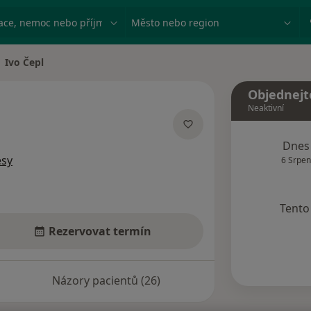
ace, nemoc nebo příjmení
Město nebo region
Ivo Čepl
na města
Objednejt
Neaktivní
acích
Dnes
esy
6 Srpen
Tento 
Rezervovat termín
Názory pacientů (26)