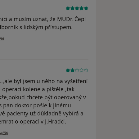
ici a musím uznat, že MUDr. Čepl
dborník s lidským přístupem.
živatele Váš účet byl odstraněn
ití
.,ale byl jsem u něho na vyšetření
operaci kolene a píštěle ,tak
akže,pokud chcete být operovaný v
ás pan doktor pošle k jinému
své pacienty už důkladně vybírá a
mrat o operaci v J.Hradci.
u uživatele Váš účet byl odstraněn
užití