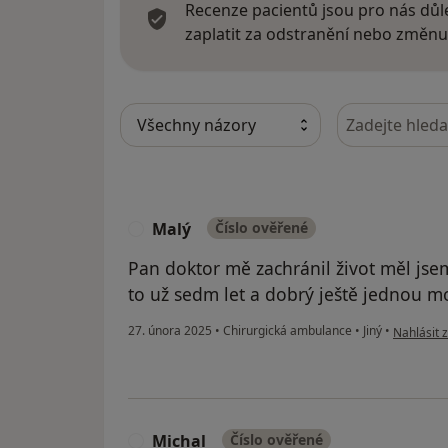
Recenze pacientů jsou pro nás důle
zaplatit za odstranění nebo změnu
Hledejte v ná
Malý
Číslo ověřené
M
Pan doktor mě zachránil život měl jsem
to už sedm let a dobrý ještě jednou mo
podle náz
27. února 2025
•
Chirurgická ambulance
•
Jiný
•
Nahlásit z
Michal
Číslo ověřené
M