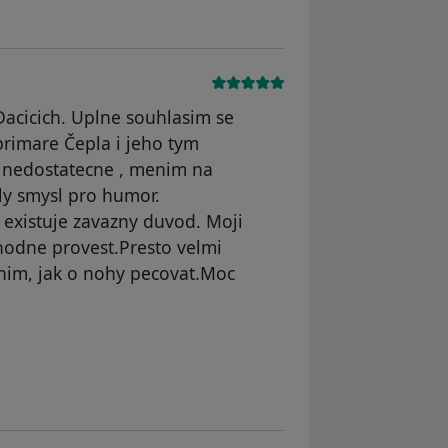
Dacicich. Uplne souhlasim se
rimare Čepla i jeho tym
 nedostatecne , menim na
y smysl pro humor.
 existuje zavazny duvod. Moji
vhodne provest.Presto velmi
nim, jak o nohy pecovat.Moc
yl odstraněn