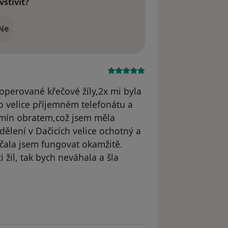
vštívit?
Ne
perované křečové žíly,2x mi byla
o velice příjemném telefonátu a
rmín obratem,což jsem měla
ělení v Dačicích velice ochotný a
čala jsem fungovat okamžitě.
žil, tak bych neváhala a šla
 M.K.