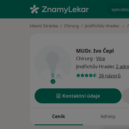
specializ
Hlavní Stránka
Chirurg
Jindřichův Hradec
Změ
MUDr.
Ivo Čepl
o specializ
Chirurg
·
Více
Jindřichův Hradec
2 adr
26 názorů
Kontaktní údaje
Ceník
Adresy