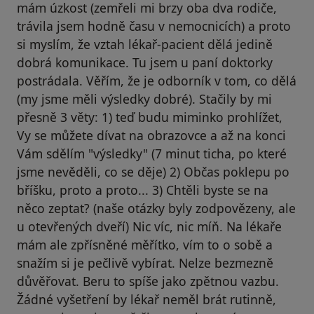
mám úzkost (zemřeli mi brzy oba dva rodiče,
trávila jsem hodně času v nemocnicích) a proto
si myslím, že vztah lékař-pacient dělá jedině
dobrá komunikace. Tu jsem u paní doktorky
postrádala. Věřím, že je odborník v tom, co dělá
(my jsme měli výsledky dobré). Stačily by mi
přesně 3 věty: 1) teď budu miminko prohlížet,
Vy se můžete dívat na obrazovce a až na konci
Vám sdělím "výsledky" (7 minut ticha, po které
jsme nevěděli, co se děje) 2) Občas poklepu po
bříšku, proto a proto... 3) Chtěli byste se na
něco zeptat? (naše otázky byly zodpovězeny, ale
u otevřených dveří) Nic víc, nic míň. Na lékaře
mám ale zpřísněné měřítko, vím to o sobě a
snažím si je pečlivě vybírat. Nelze bezmezně
důvěřovat. Beru to spíše jako zpětnou vazbu.
Žádné vyšetření by lékař neměl brát rutinně,