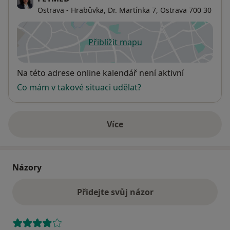
Ostrava - Hrabůvka, Dr. Martínka 7,
Ostrava
700 30
Přiblížit mapu
se otevře v nové záložce
Dostupnost
Na této adrese online kalendář není aktivní
Co mám v takové situaci udělat?
Více
o adrese
Názory
Přidejte svůj názor