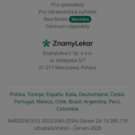
Pro specialisty
Pro zdravotnická zařízení
Noa Notes
Novinka
Centrum nápovědy
Kontakt
ZnamyLekar - Hlavní stránka
ZnanyLekarz Sp. z o.o.
ul. Kolejowa 5/7
01-217 Warszawa, Polska
se otevře v nové záložce
se otevře v nové záložce
se otevře v nové záložce
se otevře v nové záložce
se otevře v 
se o
Polska
,
Türkiye
,
España
,
Italia
,
Deutschland
,
Česko
,
se otevře v nové záložce
se otevře v nové záložce
se otevře v nové záložce
se otevře v nové záložc
se otevře v 
se ote
Portugal
,
México
,
Chile
,
Brasil
,
Argentina
,
Perú
,
se otevře v nové záložce
Colombia
NAŘÍZENÍ (EU) 2022/2065 (DSA) článek 24: 15.395.179
uživatelů/měsíc - Červen 2026