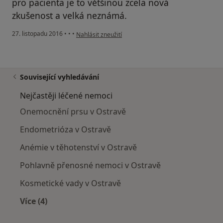
pro pacienta je to většinou zcela nová
zkušenost a velká neznámá.
podle názoru uživatele Váš účet byl odstraněn
27. listopadu 2016
•
•
•
Nahlásit zneužití
Související vyhledávání
Nejčastěji léčené nemoci
Onemocnění prsu v Ostravě
Endometrióza v Ostravě
Anémie v těhotenství v Ostravě
Pohlavně přenosné nemoci v Ostravě
Kosmetické vady v Ostravě
Více (4)
Více v kategorii: Nejčastěji léčené nemoci