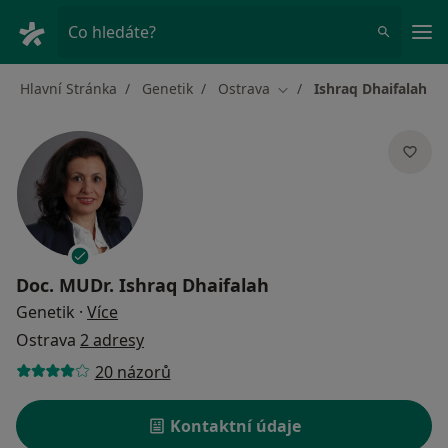
Hla
Co hledáte?
Hlavní Stránka
Genetik
Ostrava
Ishraq Dhaifalah
Změna města
Doc. MUDr.
Ishraq Dhaifalah
o specializacích
Genetik
·
Více
Ostrava
2 adresy
20 názorů
Kontaktní údaje