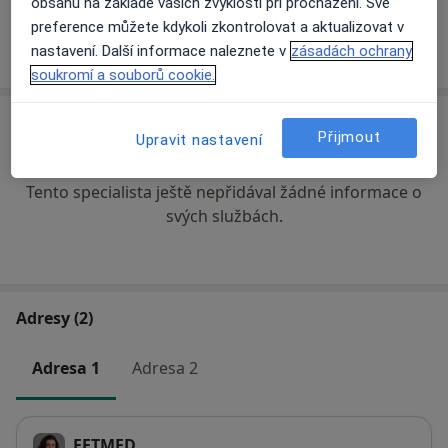
obsahu na základě vašich zvyklostí při procházení. Své
preference můžete kdykoli zkontrolovat a aktualizovat v
Více
nastavení. Další informace naleznete v
zásadách ochrany
o zkušenostech
soukromí a souborů cookie.
Ceník
Přijmout
Upravit nastavení
Informace o službách a cenách nejsou k dispozici
Tento specialista ještě nepřidával žádné informace o
svých službách.
Adresy (2)
Adresa 1
Adresa 2
FETMED