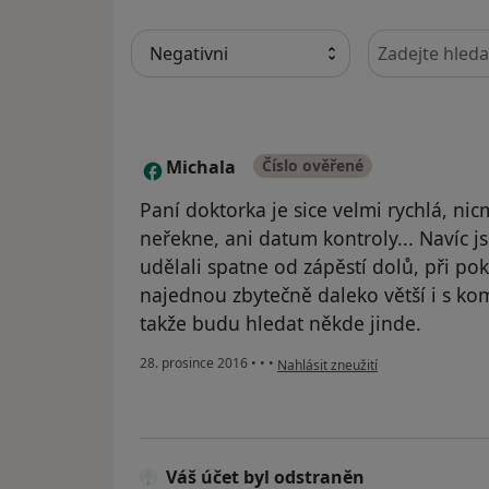
Hledejte v ná
Michala
Číslo ověřené
M
Paní doktorka je sice velmi rychlá, ni
neřekne, ani datum kontroly... Navíc j
udělali spatne od zápěstí dolů, při po
najednou zbytečně daleko větší i s kom
takže budu hledat někde jinde.
podle názoru uživatele Michala
28. prosince 2016
•
•
•
Nahlásit zneužití
Váš účet byl odstraněn