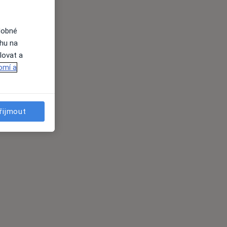
dobné
ahu na
lovat a
omí a
řijmout