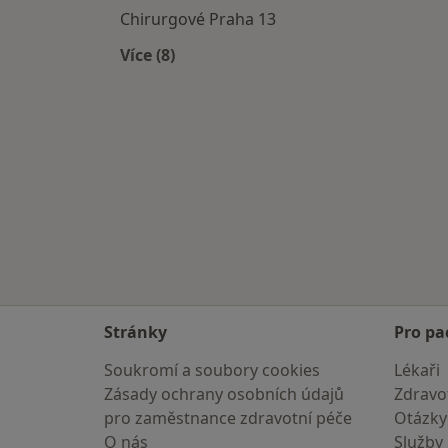
Chirurgové Praha 13
Více (8)
Více v kategorii: Chirurgové v okolí
Stránky
Pro pa
Soukromí a soubory cookies
Lékaři
Zásady ochrany osobních údajů
Zdravot
pro zaměstnance zdravotní péče
Otázky
O nás
Služby