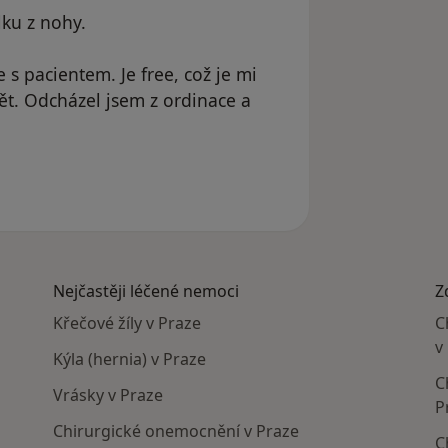
lku z nohy.
 s pacientem. Je free, což je mi
ět. Odcházel jsem z ordinace a
l odstraněn
Nejčastěji léčené nemoci
Z
Křečové žíly v Praze
C
v
Kýla (hernia) v Praze
C
Vrásky v Praze
P
Chirurgické onemocnění v Praze
C