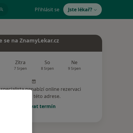
Přihlásit se
Jste lékař?
e se na ZnamyLekar.cz
Zítra
So
Ne
Po
Út
7 Srpen
8 Srpen
9 Srpen
10 Srpen
11 Srp
specialista nenabízí online rezervaci
termínu na této adrese.
Rezervovat termín