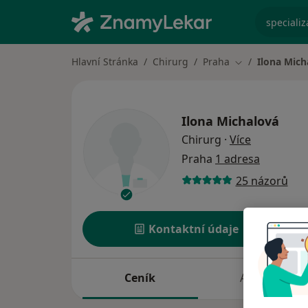
specializ
Hlavní Stránka
Chirurg
Praha
Ilona Mich
Změna města
Ilona Michalová
o specializ
Chirurg
·
Více
Praha
1 adresa
25 názorů
Kontaktní údaje
Ceník
Adresy