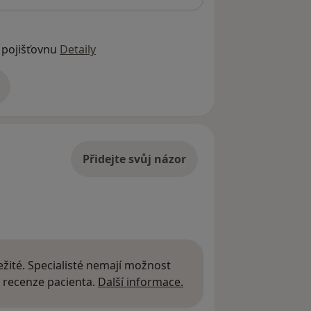
 pojišťovnu
Detaily
adrese
Přidejte svůj názor
žité. Specialisté nemají možnost
Další informace o názor
 recenze pacienta.
Další informace.