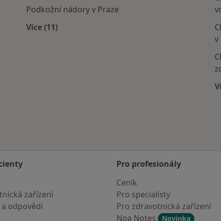
Podkožní nádory v Praze
v
Více (11)
C
Více v kategorii: Nejčastěji léčené nemoci
v
C
z
V
cienty
Pro profesionály
Ceník
nická zařízení
Pro specialisty
 a odpovědi
Pro zdravotnická zařízení
Noa Notes
Novinka