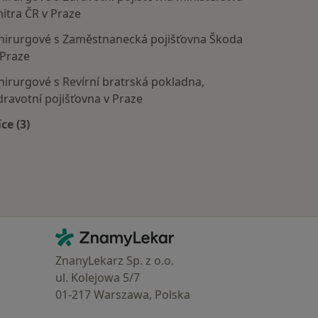
nitra ČR v Praze
hirurgové s Zaměstnanecká pojišťovna Škoda
 Praze
hirurgové s Revírní bratrská pokladna,
dravotní pojišťovna v Praze
íce (3)
Více v kategorii: Zdravotní pojišťovny
Kontakt
ZnamyLekar - Hlavní stránka
ZnanyLekarz Sp. z o.o.
ul. Kolejowa 5/7
01-217 Warszawa, Polska