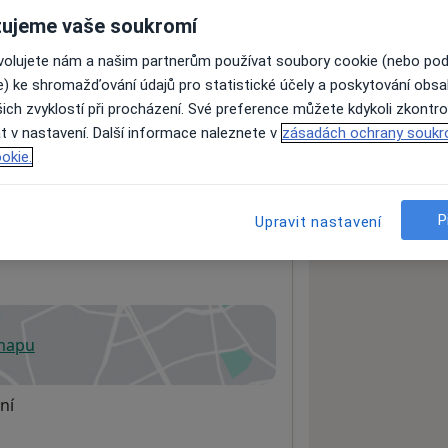
ujeme vaše soukromí
ovolujete nám a našim partnerům používat soubory cookie (nebo po
ách nejsou k dispozici
e) ke shromažďování údajů pro statistické účely a poskytování obs
ádné informace o svých službách.
ich zvyklostí při procházení. Své preference můžete kdykoli zkontro
t v nastavení. Další informace naleznete v
zásadách ochrany soukr
okie.
P
Upravit nastavení
 mapu
 otevře v nové záložce
ní