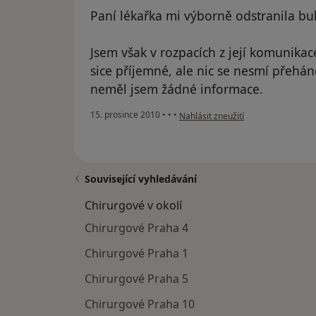
Paní lékařka mi výborně odstranila bu
Jsem však v rozpacích z její komunikace
sice příjemné, ale nic se nesmí přehán
neměl jsem žádné informace.
podle názoru uživatele Váš účet by
15. prosince 2010
•
•
•
Nahlásit zneužití
Související vyhledávání
Chirurgové v okolí
Chirurgové Praha 4
Chirurgové Praha 1
Chirurgové Praha 5
Chirurgové Praha 10