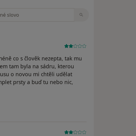
zorech
cméně co s člověk nezepta, tak mu
sem tam byla na sádru, kterou
kusu o novou mi chtěli udělat
plet prsty a buď tu nebo nic,