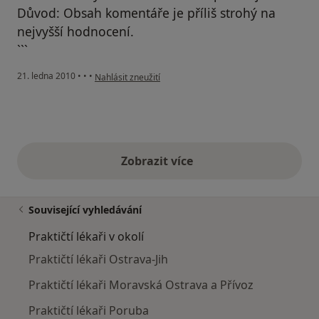
Důvod: Obsah komentáře je příliš strohý na
nejvyšší hodnocení.
```
podle názoru uživatele Váš účet byl odstraněn
21. ledna 2010
•
•
•
Nahlásit zneužití
Zobrazit více
výše uvedené názory
Související vyhledávání
Praktičtí lékaři v okolí
Praktičtí lékaři Ostrava-Jih
Praktičtí lékaři Moravská Ostrava a Přívoz
Praktičtí lékaři Poruba