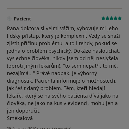
Pacient
Pana doktora si velmi vážím, vyhovuje mi jeho
lidský přístup, který je komplexní. Vždy se snaží
zjistit příčinu problému, a to i tehdy, pokud se
jedná o problém psychický. Dokáže naslouchat,
vyslechne člověka, nikdy jsem od něj neslyšela
(oproti jiným lékařům): "to sem nepatří, to mě,
nezajímá..." Právě naopak. Je výborný
diagnostik. Pacienta informuje o možnostech,
jak řešit daný problém. Těm, kteří hledají
lékaře, který se na svého pacienta dívá jako na
člověka, ne jako na kus v evidenci, mohu jen a
jen doporučit.
Smékalová
podle názoru uživatele Pacient
29. července 2010
•
•
•