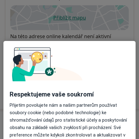
Přiblížit mapu
se otevře v nové záložce
Dostupnost
Na této adrese online kalendář není aktivní
Co mám v takové situaci udělat?
Způsoby platby (soukromé návštěvy)
Na teto adrese lékař přijímá pacienty na pojišťovnu
Detaily
Respektujeme vaše soukromí
Více
o adrese
Přijetím povolujete nám a našim partnerům používat
soubory cookie (nebo podobné technologie) ke
shromažďování údajů pro statistické účely a poskytování
Názory
obsahu na základě vašich zvyklostí při procházení. Své
preference můžete kdykoli zkontrolovat a aktualizovat v
Přidejte svůj názor