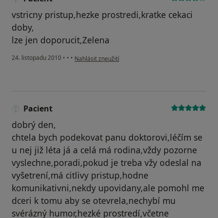
vstricny pristup,hezke prostredi,kratke cekaci
doby,
lze jen doporucit,Zelena
podle názoru uživatele Pacient
24. listopadu 2010
•
•
•
Nahlásit zneužití
Pacient
dobrý den,
chtela bych podekovat panu doktorovi,léčím se
u nej již léta já a celá má rodina,vždy pozorne
vyslechne,poradi,pokud je treba vžy odeslal na
vyšetrení,má citlivy pristup,hodne
komunikativni,nekdy upovidany,ale pomohl me
dceri k tomu aby se otevrela,nechybí mu
svérázný humor,hezké prostredí,včetne