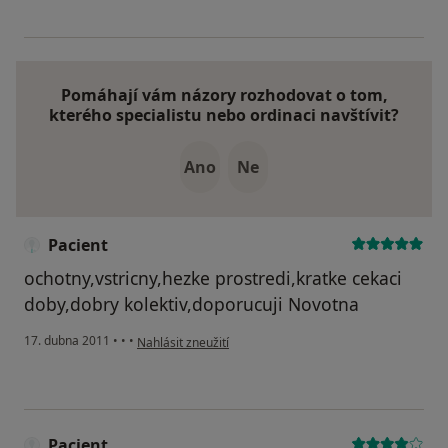
Pomáhají vám názory rozhodovat o tom,
kterého specialistu nebo ordinaci navštívit?
Ano
Ne
Pacient
ochotny,vstricny,hezke prostredi,kratke cekaci
doby,dobry kolektiv,doporucuji Novotna
podle názoru uživatele Pacient
17. dubna 2011
•
•
•
Nahlásit zneužití
Pacient