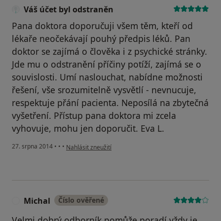
Váš účet byl odstraněn
Pana doktora doporučuji všem těm, kteří od
lékaře neočekávají pouhý předpis léků. Pan
doktor se zajímá o člověka i z psychické stránky.
Jde mu o odstranění příčiny potíží, zajímá se o
souvislosti. Umí naslouchat, nabídne možnosti
řešení, vše srozumitelně vysvětlí - nevnucuje,
respektuje přání pacienta. Neposílá na zbytečná
vyšetření. Přístup pana doktora mi zcela
vyhovuje, mohu jen doporučit. Eva L.
podle názoru uživatele Váš účet byl odstraněn
27. srpna 2014
•
•
•
Nahlásit zneužití
Michal
Číslo ověřené
M
Velmi dobrý odborník,pomůže,poradí,vždy je