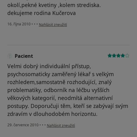
okolí,pekné kvetiny ,kolem strediska.
dekujeme rodina Kučerova
podle názoru uživatele Pacient
16. října 2010
•
•
•
Nahlásit zneužití
Pacient
Velmi dobrý individuální přístup,
psychosomaticky zaměřený lékař s velkým
rozhledem,samostatně rozhodující, znalý
problematiky, odborník na léčbu vyšších
věkových kategorií, neodmítá alternativní
postupy. Doporučuji těm, kteří se zabývají svým
zdravím v dlouhodobém horizontu.
podle názoru uživatele Pacient
29. července 2010
•
•
•
Nahlásit zneužití