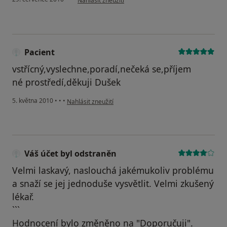
Nahlásit zneužití
Pacient
vstřícný,vyslechne,poradí,nečeká se,příjem
né prostředí,děkuji Dušek
podle názoru uživatele Pacient
5. května 2010
•
•
•
Nahlásit zneužití
Váš účet byl odstraněn
Velmi laskavý, naslouchá jakémukoliv problému
a snaží se jej jednoduše vysvětlit. Velmi zkušený
lékař.
```
Hodnocení bylo změněno na "Doporučuji".