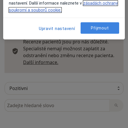
nastavení. Další informace naleznete v
zásadách ochrany
soukromí a souborů cookie.
36 názorů
Přijmout
Upravit nastavení
Recenze pacientů jsou pro nás důležité.
Specialisté nemají možnost zaplatit za
odstranění nebo změnu recenze pacienta.
Další informace o názorech
Další informace.
Hledejte v názorech