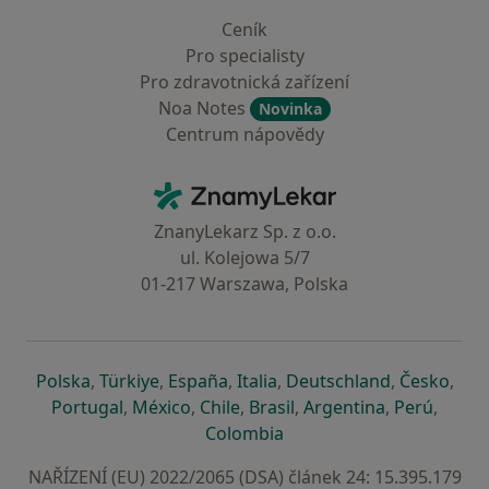
Ceník
Pro specialisty
Pro zdravotnická zařízení
Noa Notes
Novinka
Centrum nápovědy
Kontakt
ZnamyLekar - Hlavní stránka
ZnanyLekarz Sp. z o.o.
ul. Kolejowa 5/7
01-217 Warszawa, Polska
se otevře v nové záložce
se otevře v nové záložce
se otevře v nové záložce
se otevře v nové záložce
se otevře v 
se o
Polska
,
Türkiye
,
España
,
Italia
,
Deutschland
,
Česko
,
se otevře v nové záložce
se otevře v nové záložce
se otevře v nové záložce
se otevře v nové záložc
se otevře v 
se ote
Portugal
,
México
,
Chile
,
Brasil
,
Argentina
,
Perú
,
se otevře v nové záložce
Colombia
NAŘÍZENÍ (EU) 2022/2065 (DSA) článek 24: 15.395.179