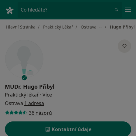
Hla
Co hledáte?
Hlavní Stránka
Praktický Lékař
Ostrava
Hugo Přibyl
Změna města
MUDr.
Hugo Přibyl
o specializacích
Praktický lékař
·
Více
Ostrava
1 adresa
36 názorů
Kontaktní údaje