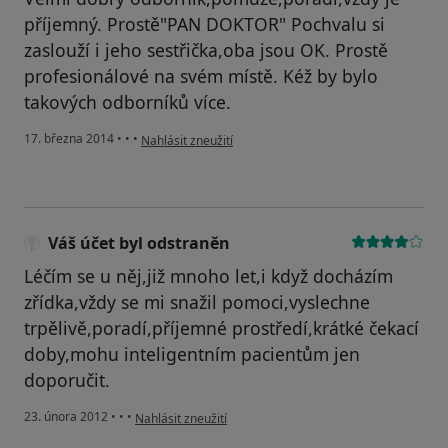
příjemný. Prostě"PAN DOKTOR" Pochvalu si
zaslouží i jeho sestřička,oba jsou OK. Prostě
profesionálové na svém místě. Kéž by bylo
takových odborníků více.
podle názoru uživatele Michal
17. března 2014
•
•
•
Nahlásit zneužití
Váš účet byl odstraněn
Léčím se u něj,již mnoho let,i když docházím
zřídka,vždy se mi snažil pomoci,vyslechne
trpělivě,poradí,příjemné prostředí,krátké čekací
doby,mohu inteligentním pacientům jen
doporučit.
podle názoru uživatele Váš účet byl odstraněn
23. února 2012
•
•
•
Nahlásit zneužití