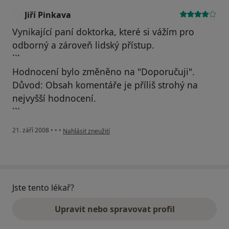
Jiří Pinkava
J
Vynikající paní doktorka, které si vážím pro
odborný a zároveň lidský přístup.
```
Hodnocení bylo změněno na "Doporučuji".
Důvod: Obsah komentáře je příliš strohý na
nejvyšší hodnocení.
```
podle názoru uživatele Jiří Pinkava
21. září 2008
•
•
•
Nahlásit zneužití
Jste tento lékař?
Upravit nebo spravovat profil