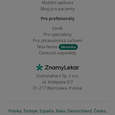
Mobilní aplikace
Blog pro pacienty
Pro profesionály
Ceník
Pro specialisty
Pro zdravotnická zařízení
Noa Notes
Novinka
Centrum nápovědy
Kontakt
ZnamyLekar - Hlavní stránka
ZnanyLekarz Sp. z o.o.
ul. Kolejowa 5/7
01-217 Warszawa, Polska
se otevře v nové záložce
se otevře v nové záložce
se otevře v nové záložce
se otevře v nové záložce
se otevře v 
se o
Polska
,
Türkiye
,
España
,
Italia
,
Deutschland
,
Česko
,