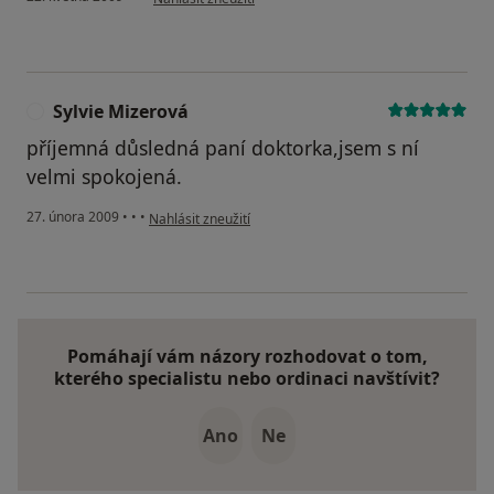
Sylvie Mizerová
S
příjemná důsledná paní doktorka,jsem s ní
velmi spokojená.
podle názoru uživatele Sylvie Mizerová
27. února 2009
•
•
•
Nahlásit zneužití
Pomáhají vám názory rozhodovat o tom,
kterého specialistu nebo ordinaci navštívit?
Ano
Ne