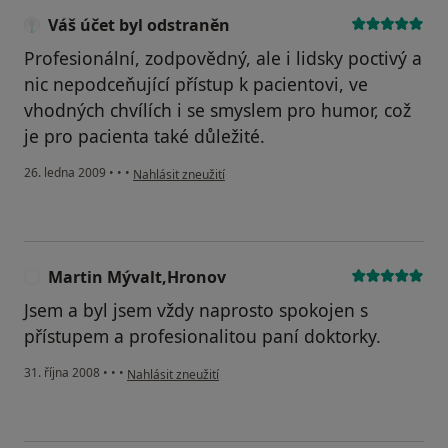
Váš účet byl odstraněn
Profesionální, zodpovědný, ale i lidsky poctivý a
nic nepodceňující přístup k pacientovi, ve
vhodných chvílích i se smyslem pro humor, což
je pro pacienta také důležité.
podle názoru uživatele Váš účet byl odstraněn
26. ledna 2009
•
•
•
Nahlásit zneužití
Martin Mývalt,Hronov
M
Jsem a byl jsem vždy naprosto spokojen s
přístupem a profesionalitou paní doktorky.
podle názoru uživatele Martin Mývalt,Hronov
31. října 2008
•
•
•
Nahlásit zneužití