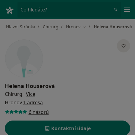
Hla
Co hledáte?
Hlavní Stránka
Chirurg
Hronov
Helena Houserová
Změna města
Helena Houserová
o specializacích
Chirurg
·
Více
Hronov
1 adresa
6 názorů
Kontaktní údaje