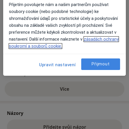
Přijetím povolujete nám a našim partnerům používat
soubory cookie (nebo podobné technologie) ke
Přiblížit mapu
shromažďování údajů pro statistické účely a poskytování
se otevře v nové záložce
obsahu na základě vašich zvyklostí při procházení. Své
preference můžete kdykoli zkontrolovat a aktualizovat v
Dostupnost
Na této adrese online kalendář není aktivní
nastavení. Další informace naleznete v
zásadách ochrany
Co mám v takové situaci udělat?
soukromí a souborů cookie.
Způsoby platby (soukromé návštěvy)
Přijmout
Upravit nastavení
Na teto adrese lékař přijímá pacienty na pojišťovnu
Detaily
Více
o adrese
Názory
Přidejte svůj názor