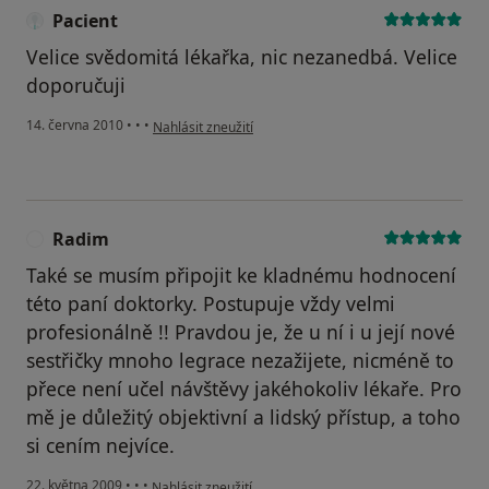
Pacient
Velice svědomitá lékařka, nic nezanedbá. Velice
doporučuji
podle názoru uživatele Pacient
14. června 2010
•
•
•
Nahlásit zneužití
Radim
R
Také se musím připojit ke kladnému hodnocení
této paní doktorky. Postupuje vždy velmi
profesionálně !! Pravdou je, že u ní i u její nové
sestřičky mnoho legrace nezažijete, nicméně to
přece není učel návštěvy jakéhokoliv lékaře. Pro
mě je důležitý objektivní a lidský přístup, a toho
si cením nejvíce.
podle názoru uživatele Radim
22. května 2009
•
•
•
Nahlásit zneužití