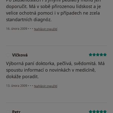
doporučit. Má v sobě přirozenou lidskost a je
velice ochotná pomoci i v případech ne zcela
standartních diagnóz.
podle názoru uživatele Josef
16. února 2009
•
•
•
Nahlásit zneužití
Vlčková
V
Výborná paní doktorka, pečlivá, svědomitá. Má
spoustu informací o novinkách v medicíně,
dokáže poradit.
podle názoru uživatele Vlčková
13. února 2009
•
•
•
Nahlásit zneužití
Petr
P