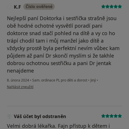
K.F
Číslo ověřené
K
Nejlepší paní Doktorka i sestřička strašně jsou
obě hodné ochotné vysvětlí poradí pani
doktorce snad stačí pohled na dítě a vy co ho
trápí chodil tam i můj manžel jako dítě a
vždycky prostě byla perfektní nevím vůbec kam
půjdem až paní Dr skončí myslím si že takhle
dobrou ochotnou sestřičku a pani Dr jentak
nenajdeme
8. února 2024
•
Sam. ordinace PL pro děti a dorost
•
Jiný
•
podle názoru uživatele K.F
Nahlásit zneužití
Váš účet byl odstraněn
Velmi dobrá lékařka. Fajn přístup k dětem i