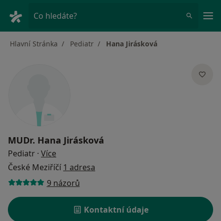
Hla
Co hledáte?
Hlavní Stránka
Pediatr
Hana Jirásková
MUDr.
Hana Jirásková
o specializacích
Pediatr
·
Více
České Meziříčí
1 adresa
9 názorů
Kontaktní údaje