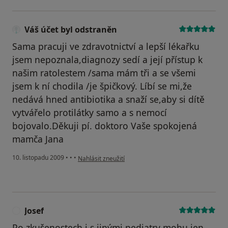
Váš účet byl odstraněn
Sama pracuji ve zdravotnictví a lepší lékařku
jsem nepoznala,diagnozy sedí a její přístup k
našim ratolestem /sama mám tři a se všemi
jsem k ní chodila /je špičkový. Líbí se mi,že
nedává hned antibiotika a snaží se,aby si dítě
vytvářelo protilátky samo a s nemocí
bojovalo.Děkuji pí. doktoro Vaše spokojená
mamča Jana
podle názoru uživatele Váš účet byl odstraněn
10. listopadu 2009
•
•
•
Nahlásit zneužití
Josef
J
Po zkušenostech i s jinými pediatry mohu jen