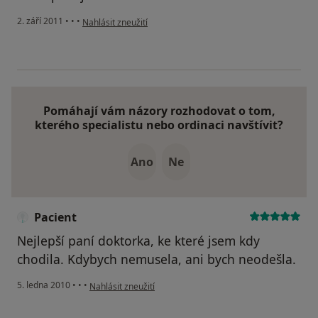
podle názoru uživatele Pacient
2. září 2011
•
•
•
Nahlásit zneužití
Pomáhají vám názory rozhodovat o tom,
kterého specialistu nebo ordinaci navštívit?
Ano
Ne
Pacient
Nejlepší paní doktorka, ke které jsem kdy
chodila. Kdybych nemusela, ani bych neodešla.
podle názoru uživatele Pacient
5. ledna 2010
•
•
•
Nahlásit zneužití