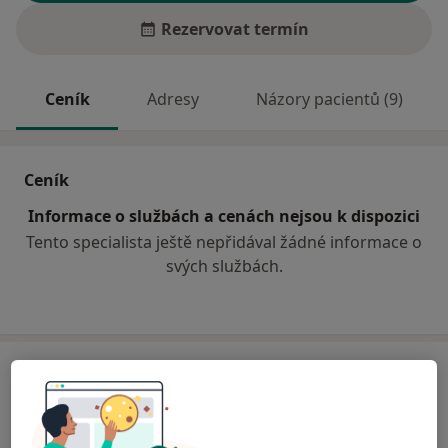
Rezervovat termín
Ceník
Adresy
Názory pacientů (9)
Ceník
Informace o službách a cenách nejsou k dispozici
Tento specialista ještě nepřidával žádné informace o
svých službách.
Adresa
Sam. ordinace PL pro děti a dorost
Záhumenská 445,
České Meziříčí 51771