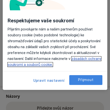
Přiblížit mapu
se otevře v nové záložce
Respektujeme vaše soukromí
Dostupnost
Na této adrese online kalendář není aktivní
Přijetím povolujete nám a našim partnerům používat
Co mám v takové situaci udělat?
soubory cookie (nebo podobné technologie) ke
shromažďování údajů pro statistické účely a poskytování
obsahu na základě vašich zvyklostí při procházení. Své
Způsoby platby (soukromé návštěvy)
preference můžete kdykoli zkontrolovat a aktualizovat v
Na teto adrese lékař přijímá pacienty na pojišťovnu
nastavení. Další informace naleznete v
zásadách ochrany
Detaily
soukromí a souborů cookie.
Více
o adrese
Přijmout
Upravit nastavení
Názory
Přidejte svůj názor