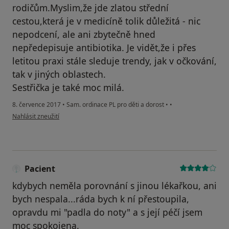
rodičům.Myslim,že jde zlatou střední
cestou,která je v medicíně tolik důležitá - nic
nepodcení, ale ani zbytečně hned
nepředepisuje antibiotika. Je vidět,že i přes
letitou praxi stále sleduje trendy, jak v očkování,
tak v jiných oblastech.
Sestřička je také moc milá.
8. července 2017
•
Sam. ordinace PL pro děti a dorost
•
•
podle názoru uživatele Váš účet byl odstraněn
Nahlásit zneužití
Pacient
kdybych neměla porovnání s jinou lékařkou, ani
bych nespala...ráda bych k ní přestoupila,
opravdu mi "padla do noty" a s její péčí jsem
moc spokojena.