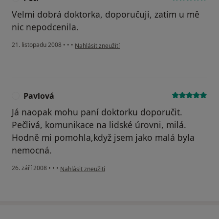
Velmi dobrá doktorka, doporučuji, zatím u mě
nic nepodcenila.
podle názoru uživatele Petr
21. listopadu 2008
•
•
•
Nahlásit zneužití
Pavlová
P
Já naopak mohu paní doktorku doporučit.
Pečlivá, komunikace na lidské úrovni, milá.
Hodně mi pomohla,když jsem jako malá byla
nemocná.
podle názoru uživatele Pavlová
26. září 2008
•
•
•
Nahlásit zneužití