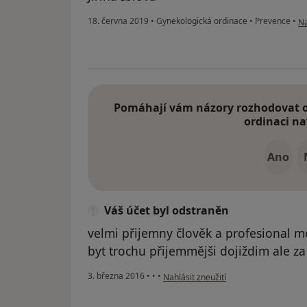
po
18. června 2019
•
Gynekologická ordinace
•
Prevence
•
Na
Pomáhají vám názory rozhodovat o 
ordinaci na
Ano
Váš účet byl odstraněn
velmi přijemny člověk a profesional m
byt trochu přijemmějši dojiždim ale 
podle názoru uživatele Váš účet byl o
3. března 2016
•
•
•
Nahlásit zneužití