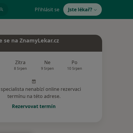
Přihlásit se
Jste lékař?
e se na ZnamyLekar.cz
Zítra
Ne
Po
Út
St
8 Srpen
9 Srpen
10 Srpen
11 Srpen
12 Srp
specialista nenabízí online rezervaci
termínu na této adrese.
Rezervovat termín