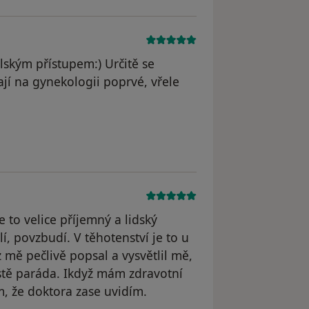
ským přístupem:) Určitě se
ají na gynekologii poprvé, vřele
odstraněn
 to velice příjemný a lidský
í, povzbudí. V těhotenství je to u
 mě pečlivě popsal a vysvětlil mě,
stě paráda. Ikdyž mám zdravotní
m, že doktora zase uvidím.