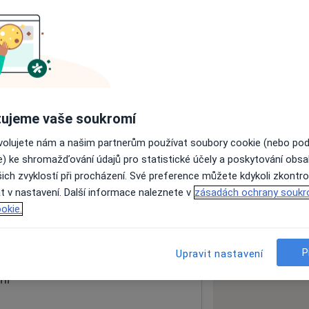
ách nejsou k dispozici
ádné informace o svých službách.
ujeme vaše soukromí
ovolujete nám a našim partnerům používat soubory cookie (nebo po
e) ke shromažďování údajů pro statistické účely a poskytování obs
ich zvyklostí při procházení. Své preference můžete kdykoli zkontro
t v nastavení. Další informace naleznete v
zásadách ochrany soukr
ou
512 51
okie.
 mapu
 otevře v nové záložce
P
Upravit nastavení
ní