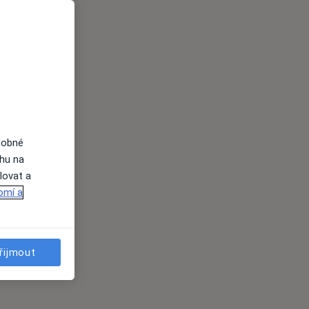
dobné
ahu na
lovat a
omí a
řijmout