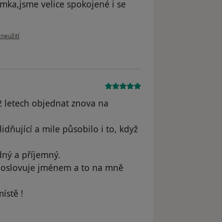
mka,jsme velice spokojené i se
oru uživatele Marie K.
zneužití
2 letech objednat znova na
idňující a mile působilo i to, když
dný a příjemný.
on oslovuje jménem a to na mně
ístě !