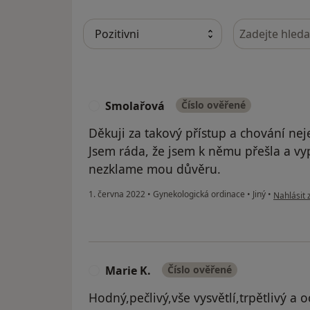
Hledejte v ná
Smolařová
Číslo ověřené
S
Děkuji za takový přístup a chování neje
Jsem ráda, že jsem k němu přešla a vypl
nezklame mou důvěru.
podle náz
1. června 2022
•
Gynekologická ordinace
•
Jiný
•
Nahlásit 
Marie K.
Číslo ověřené
M
Hodný,pečlivý,vše vysvětlí,trpětlivý a 