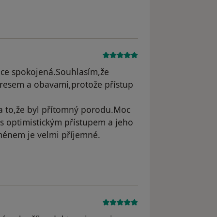
odstraněn
lice spokojená.Souhlasím,že
tresem a obavami,protože přístup
 a to,že byl přítomný porodu.Moc
s optimistickým přístupem a jeho
jménem je velmi příjemné.
odstraněn