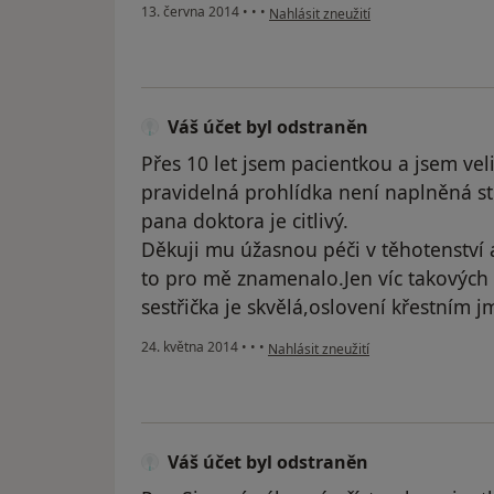
podle názoru uživatele Váš účet byl 
13. června 2014
•
•
•
Nahlásit zneužití
Váš účet byl odstraněn
Přes 10 let jsem pacientkou a jsem ve
pravidelná prohlídka není naplněná s
pana doktora je citlivý.
Děkuji mu úžasnou péči v těhotenství
to pro mě znamenalo.Jen víc takových 
sestřička je skvělá,oslovení křestním 
podle názoru uživatele Váš účet byl 
24. května 2014
•
•
•
Nahlásit zneužití
Váš účet byl odstraněn