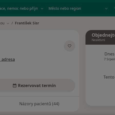
ace, nemoc nebo příjmení
Město nebo region
kou
František Sisr
Změna města
Objednejt
Neaktivní
lizacích
Dnes
1 adresa
7 Srpen
Tento 
Rezervovat termín
Názory pacientů (44)