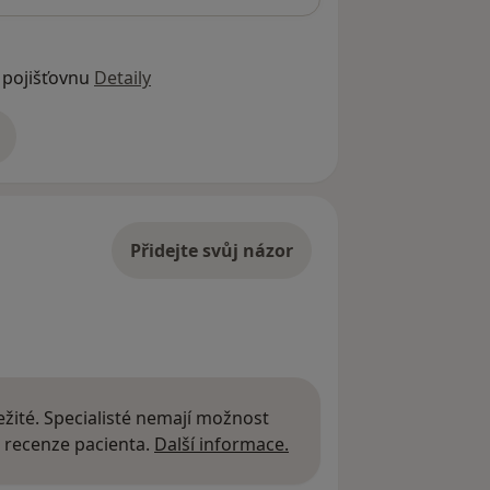
 pojišťovnu
Detaily
adrese
Přidejte svůj názor
žité. Specialisté nemají možnost
Další informace o názor
 recenze pacienta.
Další informace.