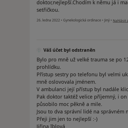
doktor,nejlepší.Chodím k němu já i ma
setřičkou.
podle náz
26. ledna 2022
•
Gynekologická ordinace
•
Jiný
•
Nahlásit 
Váš účet byl odstraněn
Bylo pro mně už velké trauma se po 1
prohlídku.
Přístup sestry po telefonu byl velmi ukl
mně oslovovala jménem.
V ambulanci její přístup byl nadále kli
Pak doktor taktéž velice příjemný, i 
působilo moc pěkně a mile.
Jsou to dva správní lidé na správném m
Přeji jim jen to nejlepší :-)
Jiřina Iblová