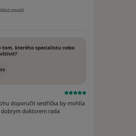
dle názoru uživatele Váš účet byl odstraněn
hlásit zneužití
tom, kterého specialistu nebo
vštívit?
Ne
ohu doporučit sestřička by mohlla
za dobrym doktorem rada
dstraněn