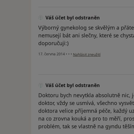
Váš účet byl odstraněn
Výborný gynekolog se skvělým a přátel
nemusejí bát ani slečny, které se chyst
doporučuji:)
podle názoru uživatele Váš účet byl 
17. června 2014
•
•
•
Nahlásit zneužití
Váš účet byl odstraněn
Doktoru bych nevytkla absolutně nic, je
doktor, vždy se usmívá, všechno vysvětl
doktora velice příjemná péče, každý uz
na co zrovna kouká a pro to měří, pro
problém, tak se vlastně na gyndu těší