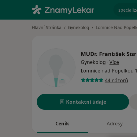
specializ
Hlavní Stránka
Gynekolog
Lomnice Nad Popel
MUDr.
František Sisr
o specia
Gynekolog
·
Více
Lomnice nad Popelkou
44 názorů
Kontaktní údaje
Ceník
Adresy