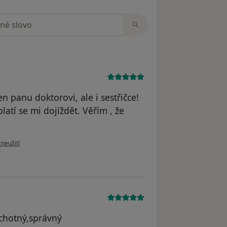
zorech
n panu doktorovi, ale i sestřičce!
atí se mi dojíždět. Věřím , že
oru uživatele Smolařová
zneužití
ochotný,správný