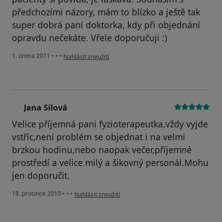
předchozími názory, mám to blízko a ještě tak
super dobrá paní doktorka, kdy při objednání
opravdu nečekáte. Vřele doporučuji :)
podle názoru uživatele Pacient
1. února 2011
•
•
•
Nahlásit zneužití
Jana Sílová
J
Velice příjemná pani fyzioterapeutka,vždy vyjde
vstříc,není problém se objednat i na velmi
brzkou hodinu,nebo naopak večer,příjemné
prostředí a velice milý a šikovný personál.Mohu
jen doporučit.
podle názoru uživatele Jana Sílová
18. prosince 2010
•
•
•
Nahlásit zneužití