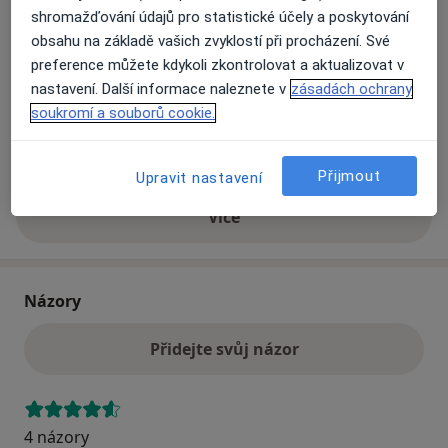
shromažďování údajů pro statistické účely a poskytování
obsahu na základě vašich zvyklostí při procházení. Své
Přiblížit mapu
preference můžete kdykoli zkontrolovat a aktualizovat v
se otevře v nové záložce
nastavení. Další informace naleznete v
zásadách ochrany
Dostupnost
soukromí a souborů cookie.
Na této adrese online kalendář není aktivní
Co mám v takové situaci udělat?
Přijmout
Upravit nastavení
Více
o adrese
Názory
Přidejte svůj názor
4 názory