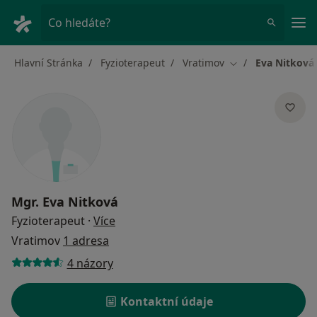
Hla
Co hledáte?
Hlavní Stránka
Fyzioterapeut
Vratimov
Eva Nitková
Změna města
Mgr.
Eva Nitková
o specializacích
Fyzioterapeut
·
Více
Vratimov
1 adresa
4 názory
Kontaktní údaje