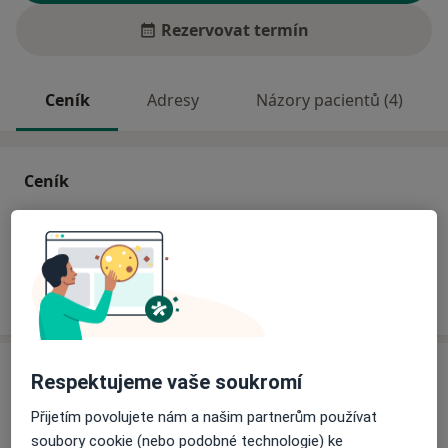
Rezervovat termín
Ceník
Adresy
Názory pacientů (4)
Ceník
Informace o službách a cenách nejsou k dispozici
Tento specialista ještě nepřidával žádné informace o
svých službách.
Adresa
Respektujeme vaše soukromí
Přijetím povolujete nám a našim partnerům používat
Rehabilitace, fyzioterapie
soubory cookie (nebo podobné technologie) ke
Frýdecká 59/936,
Vratimov
73932