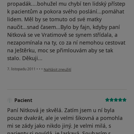
propadák....bohužel mu chybí ten lidský přístep
k pacientům a pokora svého poslání...pomáhat
lidem. Měl by se tomuto od své matky
naučit...snad časem...Bylo by fajn, kdyby paní
Nitková se ve Vratimově se synem střídala, a
nezapomínala na ty, co za ní nemohou cestovat
na Ještěrku, moc se přimlouvám aby se tak
stalo. Děkuji...
podle názoru uživatele Pacient
7. listopadu 2011
•
•
•
Nahlásit zneužití
Pacient
Paní Nitková je skvělá. Zatím jsem u ní byla
pouze dvakrát, ale je velmi šikovná a pomohla
mi se zády jako nikdo jiný. Je velmi milá, s
pacienty si povídá, je laskavá. Souhasím s