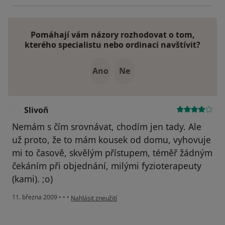
Pomáhají vám názory rozhodovat o tom,
kterého specialistu nebo ordinaci navštívit?
Ano
Ne
Slivoň
S
Nemám s čím srovnávat, chodím jen tady. Ale
už proto, že to mám kousek od domu, vyhovuje
mi to časově, skvělým přístupem, téměř žádným
čekáním při objednání, milými fyzioterapeuty
(kami). ;o)
podle názoru uživatele Slivoň
11. března 2009
•
•
•
Nahlásit zneužití