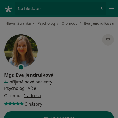
Hla
Co hledáte?
Hlavní Stránka
Psycholog
Olomouc
Eva Jendrulková
Mgr.
Eva Jendrulková
přijímá nové pacienty
o specializacích
Psycholog
·
Více
Olomouc
1 adresa
3 názory