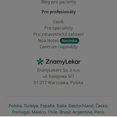
Blog pro pacienty
Pro profesionály
Ceník
Pro specialisty
Pro zdravotnická zařízení
Noa Notes
Novinka
Centrum nápovědy
Kontakt
ZnamyLekar - Hlavní stránka
ZnanyLekarz Sp. z o.o.
ul. Kolejowa 5/7
01-217 Warszawa, Polska
se otevře v nové záložce
se otevře v nové záložce
se otevře v nové záložce
se otevře v nové záložce
se otevře v 
se o
Polska
,
Türkiye
,
España
,
Italia
,
Deutschland
,
Česko
,
se otevře v nové záložce
se otevře v nové záložce
se otevře v nové záložce
se otevře v nové záložc
se otevře v 
se ote
Portugal
,
México
,
Chile
,
Brasil
,
Argentina
,
Perú
,