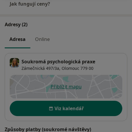
Jak fungují ceny?
Adresy (2)
Adresa
Online
Soukromá psychologická praxe
Zámečnická 497/3a,
Olomouc
779 00
Přiblížit mapu
se otevře v nové záložce
Dostupnost
Viz kalendář
Způsoby platby (soukromé návštěvy)