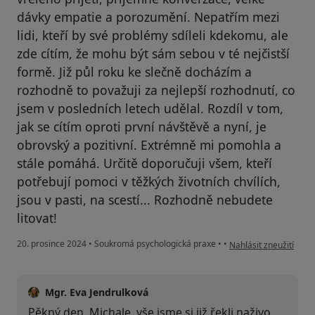
dávky empatie a porozumění. Nepatřím mezi
lidi, kteří by své problémy sdíleli kdekomu, ale
zde cítím, že mohu být sám sebou v té nejčistší
formě. Již půl roku ke slečně docházím a
rozhodně to považuji za nejlepší rozhodnutí, co
jsem v posledních letech udělal. Rozdíl v tom,
jak se cítím oproti první návštěvě a nyní, je
obrovský a pozitivní. Extrémně mi pomohla a
stále pomáhá. Určitě doporučuji všem, kteří
potřebují pomoci v těžkých životních chvílích,
jsou v pasti, na scestí... Rozhodně nebudete
litovat!
podle názoru uživatel
20. prosince 2024
•
Soukromá psychologická praxe
•
•
Nahlásit zneužití
Mgr. Eva Jendrulková
Pěkný den, Michale, vše jsme si již řekli naživo,