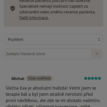
Recenze pacientů jsou pro nás důležité.
Specialisté nemají možnost zaplatit za
odstranění nebo změnu recenze pacienta.
Další informace o názorech
Další informace.
Hledejte v názorech
Michal
Číslo ověřené
M
Slečna Eva je absolutní hvězda! Velmi jsem se
terapie bál a byl jsem strašně nervózní před
první návštěvou, ale zde se mi dostalo nadmíru
vřelého přijetí, příjemné konverzace, velké