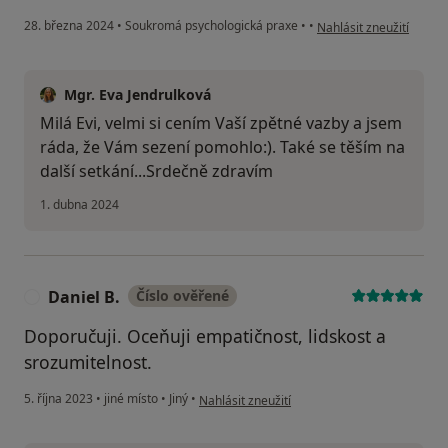
podle názoru uživatele 
28. března 2024
•
Soukromá psychologická praxe
•
•
Nahlásit zneužití
Mgr. Eva Jendrulková
Milá Evi, velmi si cením Vaší zpětné vazby a jsem
ráda, že Vám sezení pomohlo:). Také se těším na
další setkání...Srdečně zdravím
1. dubna 2024
Daniel B.
Číslo ověřené
D
Doporučuji. Oceňuji empatičnost, lidskost a
srozumitelnost.
podle názoru uživatele Daniel B.
5. října 2023
•
jiné místo
•
Jiný
•
Nahlásit zneužití