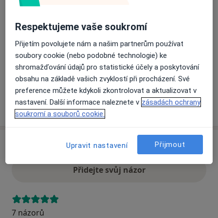
Respektujeme vaše soukromí
Přiblížit mapu
se otevře v nové záložce
Přijetím povolujete nám a našim partnerům používat
Dostupnost
soubory cookie (nebo podobné technologie) ke
Na této adrese online kalendář není aktivní
shromažďování údajů pro statistické účely a poskytování
Co mám v takové situaci udělat?
obsahu na základě vašich zvyklostí při procházení. Své
preference můžete kdykoli zkontrolovat a aktualizovat v
nastavení. Další informace naleznete v
zásadách ochrany
Více
o adrese
soukromí a souborů cookie.
Přijmout
Upravit nastavení
Názory
Přidejte svůj názor
7 názorů