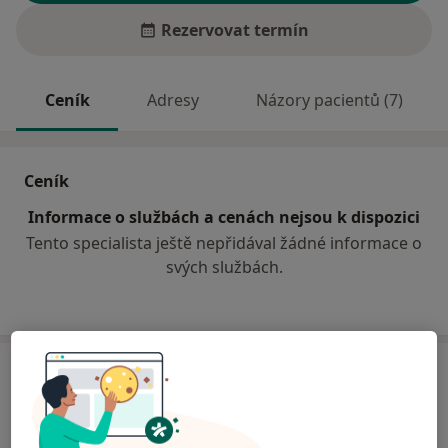
Rezervovat termín
Ceník
Adresy
Názory pacientů (7)
Ceník
Informace o službách a cenách nejsou k dispozici
Tento specialista ještě nepřidával žádné informace o
svých službách.
Adresa
Poliklinika Plzeň (DZ a.s.)
Švihovská 14,
Plzeň
301 48