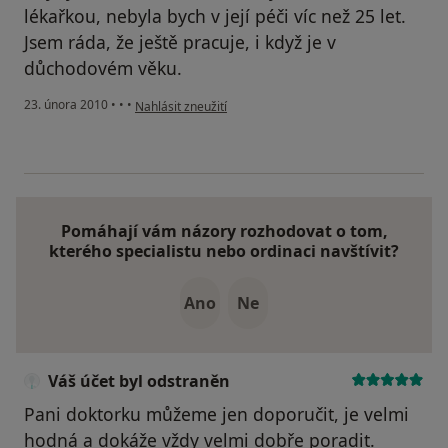
lékařkou, nebyla bych v její péči víc než 25 let.
Jsem ráda, že ještě pracuje, i když je v
důchodovém věku.
podle názoru uživatele Pacient
23. února 2010
•
•
•
Nahlásit zneužití
Pomáhají vám názory rozhodovat o tom,
kterého specialistu nebo ordinaci navštívit?
Ano
Ne
Váš účet byl odstraněn
Pani doktorku můžeme jen doporučit, je velmi
hodná a dokáže vždy velmi dobře poradit.