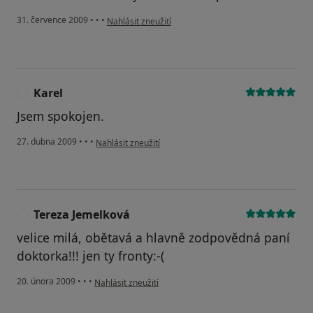
podle názoru uživatele Váš účet byl odstraněn
31. července 2009
•
•
•
Nahlásit zneužití
Karel
K
Jsem spokojen.
podle názoru uživatele Karel
27. dubna 2009
•
•
•
Nahlásit zneužití
Tereza Jemelková
T
velice milá, obětavá a hlavně zodpovědná paní
doktorka!!! jen ty fronty:-(
podle názoru uživatele Tereza Jemelková
20. února 2009
•
•
•
Nahlásit zneužití