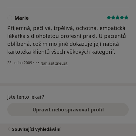
Marie
M
Příjemná, pečlivá, trpělivá, ochotná, empatická
lékařka s dloholetou profesní praxí. U pacientů
oblíbená, což mimo jiné dokazuje její nabitá
kartotéka klientů všech věkových kategorií.
podle názoru uživatele Marie
23. ledna 2009
•
•
•
Nahlásit zneužití
Jste tento lékař?
Upravit nebo spravovat profil
Související vyhledávání