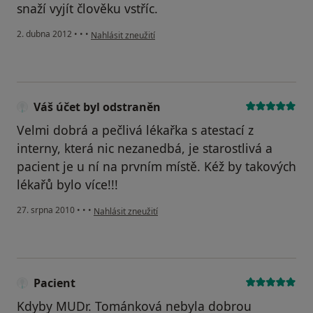
snaží vyjít člověku vstříc.
podle názoru uživatele Sadílek Václav
2. dubna 2012
•
•
•
Nahlásit zneužití
Váš účet byl odstraněn
Velmi dobrá a pečlivá lékařka s atestací z
interny, která nic nezanedbá, je starostlivá a
pacient je u ní na prvním místě. Kéž by takových
lékařů bylo více!!!
podle názoru uživatele Váš účet byl odstraněn
27. srpna 2010
•
•
•
Nahlásit zneužití
Pacient
Kdyby MUDr. Tománková nebyla dobrou