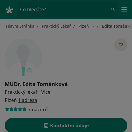
Hla
Co hledáte?
Hlavní Stránka
Praktický Lékař
Plzeň
Edita Tománk
Změna města
MUDr.
Edita Tománková
o specializacích
Praktický lékař
·
Více
Plzeň
1 adresa
7 názorů
Kontaktní údaje