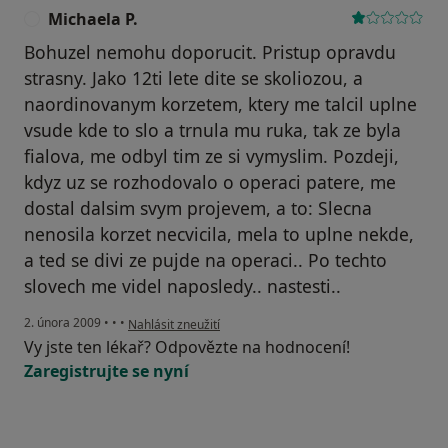
Michaela P.
M
Bohuzel nemohu doporucit. Pristup opravdu
strasny. Jako 12ti lete dite se skoliozou, a
naordinovanym korzetem, ktery me talcil uplne
vsude kde to slo a trnula mu ruka, tak ze byla
fialova, me odbyl tim ze si vymyslim. Pozdeji,
kdyz uz se rozhodovalo o operaci patere, me
dostal dalsim svym projevem, a to: Slecna
nenosila korzet necvicila, mela to uplne nekde,
a ted se divi ze pujde na operaci.. Po techto
slovech me videl naposledy.. nastesti..
podle názoru uživatele Michaela P.
2. února 2009
•
•
•
Nahlásit zneužití
Vy jste ten lékař? Odpovězte na hodnocení!
Zaregistrujte se nyní