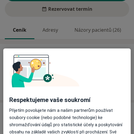
Rezervovat termín
Ceník
Adresy
Názory pacientů (26)
Ceník
Informace o službách a cenách nejsou k dispozici
Tento specialista ještě nepřidával žádné informace o
svých službách.
Respektujeme vaše soukromí
Adresa
Přijetím povolujete nám a našim partnerům používat
soubory cookie (nebo podobné technologie) ke
shromažďování údajů pro statistické účely a poskytování
Odborný lékař ortopedie
obsahu na základě vašich zvyklostí při procházení. Své
Pavlovova 29,
Ostrava
70030