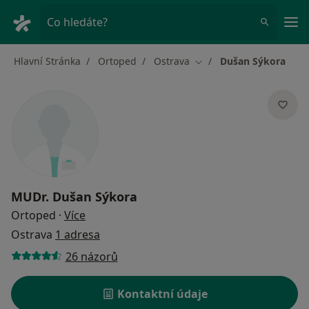
Hla
Co hledáte?
Hlavní Stránka
Ortoped
Ostrava
Dušan Sýkora
Změna města
MUDr.
Dušan Sýkora
o specializacích
Ortoped
·
Více
Ostrava
1 adresa
26 názorů
Kontaktní údaje