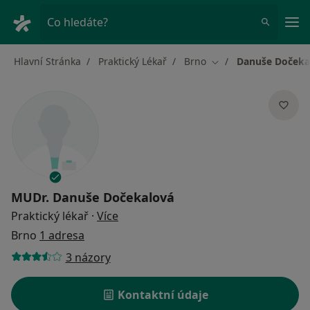
Hla
Co hledáte?
Hlavní Stránka
Praktický Lékař
Brno
Danuše Dočeka
Změna města
MUDr.
Danuše Dočekalová
o specializacích
Praktický lékař
·
Více
Brno
1 adresa
3 názory
Kontaktní údaje