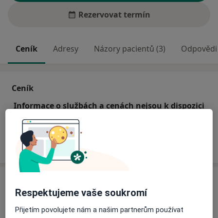
Rezervovat termín
Ceník
Adresy
Názory pacientů (3)
Odpovědi 
Ceník
Informace o službách a cenách nejsou k dispozici
Tento specialista ještě nepřidával žádné informace o
svých službách.
Adresa
Respektujeme vaše soukromí
Poliklinika Kuklenská s.r.o.
Přijetím povolujete nám a našim partnerům používat
Kuklenská 31,
Brno-střed
,
Brno
61500