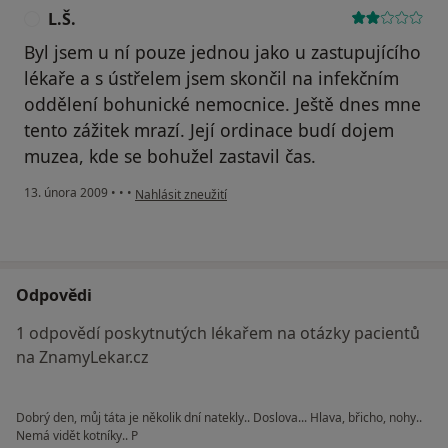
L.Š.
L
Byl jsem u ní pouze jednou jako u zastupujícího
lékaře a s ústřelem jsem skončil na infekčním
oddělení bohunické nemocnice. Ještě dnes mne
tento zážitek mrazí. Její ordinace budí dojem
muzea, kde se bohužel zastavil čas.
podle názoru uživatele L.Š.
13. února 2009
•
•
•
Nahlásit zneužití
Odpovědi
1 odpovědí poskytnutých lékařem na otázky pacientů
na ZnamyLekar.cz
Dobrý den, můj táta je několik dní natekly.. Doslova... Hlava, břicho, nohy..
Nemá vidět kotníky.. P