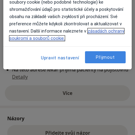
soubory cookie (nebo podobné technologie) ke
shromažďování údajů pro statistické účely a poskytování
obsahu na základě vašich zvyklostí při procházení. Své
Přiblížit mapu
se otevře v nové záložce
preference můžete kdykoli zkontrolovat a aktualizovat v
nastavení. Další informace naleznete v
zásadách ochrany
Dostupnost
Na této adrese online kalendář není aktivní
soukromí a souborů cookie.
Co mám v takové situaci udělat?
Přijmout
Upravit nastavení
Způsoby platby (soukromé návštěvy)
Na teto adrese lékař přijímá pacienty na pojišťovnu
Detaily
Více
o adrese
Názory
Přidejte svůj názor